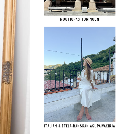
MUOTIOPAS TORINOON
ITALIAN & ETELÄ-RANSKAN ASUPÄIVÄKIRJA