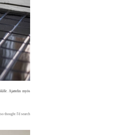
lälle
. Ajattelin myös
lso thought I'd search