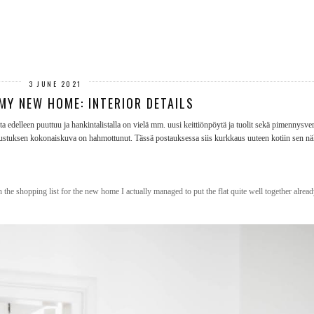
3 JUNE 2021
Y NEW HOME: INTERIOR DETAILS
ta edelleen puuttuu ja hankintalistalla on vielä mm. uusi keittiönpöytä ja tuolit sekä pimennysver
sustuksen kokonaiskuva on hahmottunut. Tässä postauksessa siis kurkkaus uuteen kotiin sen nä
 the shopping list for the new home I actually managed to put the flat quite well together alrea