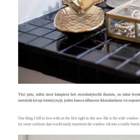
Yksi juttu, mihin tässä kämpässä heti ensisilmäyksellä ihastuin, on nämä leveät 
metsästää kivoja istuintyynyjä, joiden kanssa tällaisesta ikkunalaudasta voi nopeas
One thing I fell in love with on the first sight in this new flat is the wide window 
for some cushions that would easily transform the window sill into a comfy bench 