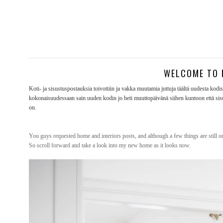
WELCOME TO M
Koti- ja sisustuspostauksia toivottiin ja vakka muutamia juttuja täältä uudesta kodis
kokonaisuudessaan sain uuden kodin jo heti muuttopäivänä siihen kuntoon että si
on.
You guys requested home and interiors posts, and although a few things are still on
So scroll forward and take a look into my new home as it looks now.