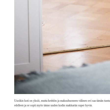
Uusikin koti on yksiö, mutta keittiön ja makuuhuoneen välinen ovi saa tämän tuntum
edelleen ja se sopii myös tänne uuden kodin makkariin super hyvin.