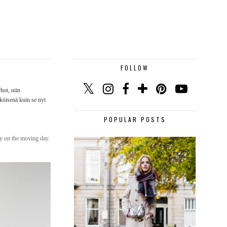
FOLLOW
hot, niin
köisenä kuin se nyt
POPULAR POSTS
dy on the moving day.