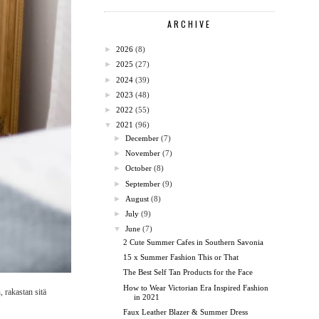
ARCHIVE
►
2026
(8)
►
2025
(27)
►
2024
(39)
►
2023
(48)
►
2022
(55)
▼
2021
(96)
►
December
(7)
►
November
(7)
►
October
(8)
►
September
(9)
►
August
(8)
►
July
(9)
▼
June
(7)
2 Cute Summer Cafes in Southern Savonia
15 x Summer Fashion This or That
The Best Self Tan Products for the Face
How to Wear Victorian Era Inspired Fashion
 rakastan sitä
in 2021
Faux Leather Blazer & Summer Dress