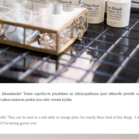
ikkunalaudat! Toimii superhyvin pöytätilana tai säilytyspaikkana juuri tällaiselle pienelle
sä
ti taikoa mukavan penkin kun tulee vieraita kylään.
sills! They can be used as a side table or storage place for exactly these kind of tiny things. I a
if I'm having guests over.