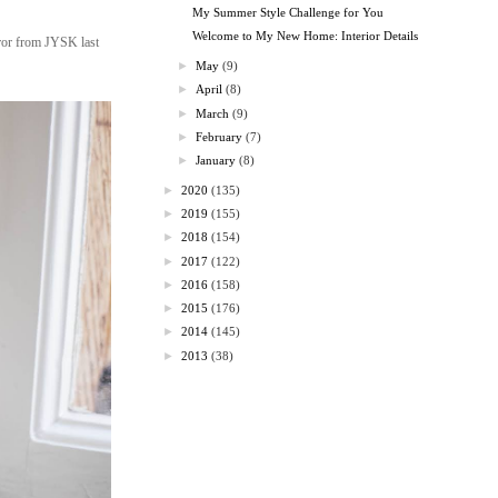
My Summer Style Challenge for You
Welcome to My New Home: Interior Details
irror from JYSK last
►
May
(9)
►
April
(8)
►
March
(9)
►
February
(7)
►
January
(8)
►
2020
(135)
►
2019
(155)
►
2018
(154)
►
2017
(122)
►
2016
(158)
►
2015
(176)
►
2014
(145)
►
2013
(38)