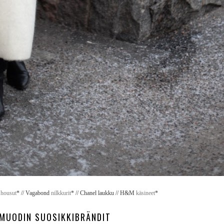
K
housut
* // Vagabond
nilkkurit
* // Chanel laukku // H&M
käsineet
*
MUODIN SUOSIKKIBRÄNDIT