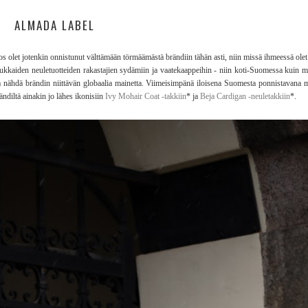
ALMADA LABEL
 jos olet jotenkin onnistunut välttämään törmäämästä brändiin tähän asti, niin missä ihmeessä ole
ukkaiden neuletuotteiden rakastajien sydämiin ja vaatekaappeihin - niin koti-Suomessa kuin ma
oa nähdä brändin niittävän globaalia mainetta. Viimeisimpänä iloisena Suomesta ponnistavana
ndiltä ainakin jo lähes ikonisiin
Ivy Mohair Coat -takkiin
* ja
Beja Cardigan -neuletakkiin
*.