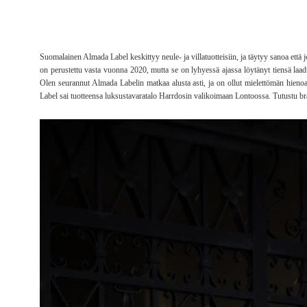
Suomalainen Almada Label keskittyy neule- ja villatuotteisiin, ja täytyy sanoa että
on perustettu vasta vuonna 2020, mutta se on lyhyessä ajassa löytänyt tiensä laad
Olen seurannut Almada Labelin matkaa alusta asti, ja on ollut mielettömän hien
Label sai tuotteensa luksustavaratalo Harrdosin valikoimaan Lontoossa. Tutustu brä