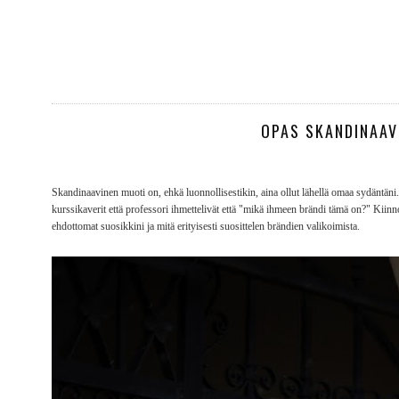
OPAS SKANDINAAV
Skandinaavinen muoti on, ehkä luonnollisestikin, aina ollut lähellä omaa sydänt
kurssikaverit että professori ihmettelivät että "mikä ihmeen brändi tämä on?" Ki
ehdottomat suosikkini ja mitä erityisesti suosittelen brändien valikoimista.