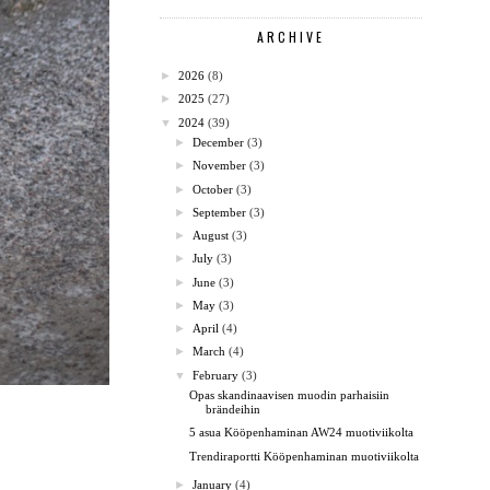
ARCHIVE
►
2026
(8)
►
2025
(27)
▼
2024
(39)
►
December
(3)
►
November
(3)
►
October
(3)
►
September
(3)
►
August
(3)
►
July
(3)
►
June
(3)
►
May
(3)
►
April
(4)
►
March
(4)
▼
February
(3)
Opas skandinaavisen muodin parhaisiin
brändeihin
5 asua Kööpenhaminan AW24 muotiviikolta
Trendiraportti Kööpenhaminan muotiviikolta
►
January
(4)