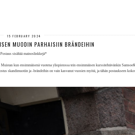
15 FEBRUARY 2024
ISEN MUODIN PARHAISIIN BRÄNDEIHIN
Postaus sisältää mainoslinkkejä*
äni. Muistan kun ensimmäisenä vuotena yliopistossa tein ensimmäisen kurssitehtävänkin Samsoe
innostus skandimuotiin ja -brändeihin on vain kasvanut vuosien myötä, ja tähän postaukseen ko