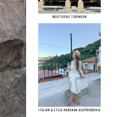
MUOTIOPAS TORINOON
ITALIAN & ETELÄ-RANSKAN ASUPÄIVÄKIRJA