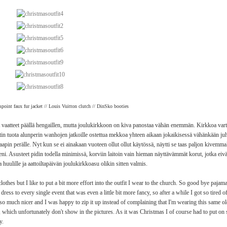
spoint faux fur jacket // Louis Vuitton clutch // DinSko booties
t vaatteet päällä hengaillen, mutta joulukirkkoon on kiva panostaa vähän enemmän. Kirkkoa vart
tin tuota alunperin wanhojen jatkoille ostettua mekkoa yhteen aikaan jokaikisessä vähänkään 
ekaapin perälle. Nyt kun se ei ainakaan vuoteen ollut ollut käytössä, näytti se taas paljon kivemmal
eni. Asusteet pidin todella minimissä, korviin laitoin vain hieman näyttävämmät korut, jotka eivä
huulille ja aattoiltapäivän joulukirkkoasu olikin sitten valmis.
hes but I like to put a bit more effort into the outfit I wear to the church. So good bye pajama
dress to every single event that was even a little bit more fancy, so after a while I got so tired of i
ed so much nicer and I was happy to zip it up instead of complaining that I'm wearing this same o
, which unfortunately don't show in the pictures. As it was Christmas I of course had to put on 
dy.