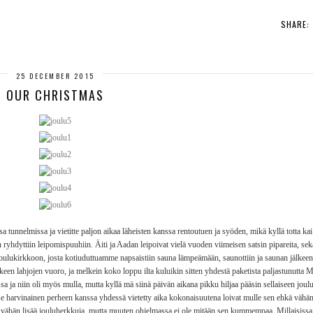
SHARE:
25 DECEMBER 2015
OUR CHRISTMAS
sa tunnelmissa ja vietitte paljon aikaa läheisten kanssa rentoutuen ja syöden, mikä kyllä totta kai
 ryhdyttiin leipomispuuhiin. Äiti ja Aadan leipoivat vielä vuoden viimeisen satsin pipareita, sekä
in joulukirkkoon, josta kotiuduttuamme napsaistiin sauna lämpeämään, saunottiin ja saunan jälkeen
een lahjojen vuoro, ja melkein koko loppu ilta kuluikin sitten yhdestä paketista paljastunutta 
a ja niin oli myös mulla, mutta kyllä mä siinä päivän aikana pikku hiljaa pääsin sellaiseen joului
ti se harvinainen perheen kanssa yhdessä vietetty aika kokonaisuutena loivat mulle sen ehkä vähä
 vähän lisää jouluherkkuja, mutta muuten ohjelmassa ei ole mitään sen kummempaa. Millaisissa