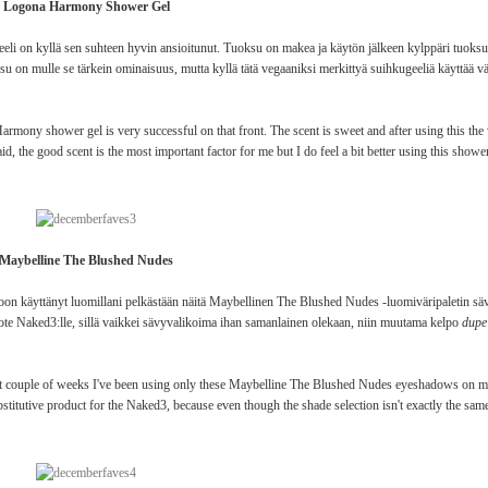
Logona Harmony Shower Gel
li on kyllä sen suhteen hyvin ansioitunut. Tuoksu on makea ja käytön jälkeen kylppäri tuoksu
uoksu on mulle se tärkein ominaisuus, mutta kyllä tätä vegaaniksi merkittyä suihkugeeliä käyttää 
 Harmony shower gel is very successful on that front. The scent is sweet and after using this t
id, the good scent is the most important factor for me but I do feel a bit better using this show
Maybelline The Blushed Nudes
n käyttänyt luomillani pelkästään näitä Maybellinen The Blushed Nudes -luomiväripaletin sävyjä 
tuote Naked3:lle, sillä vaikkei sävyvalikoima ihan samanlainen olekaan, niin muutama kelpo
dup
st couple of weeks I've been using only these Maybelline The Blushed Nudes eyeshadows on my
stitutive product for the Naked3, because even though the shade selection isn't exactly the same