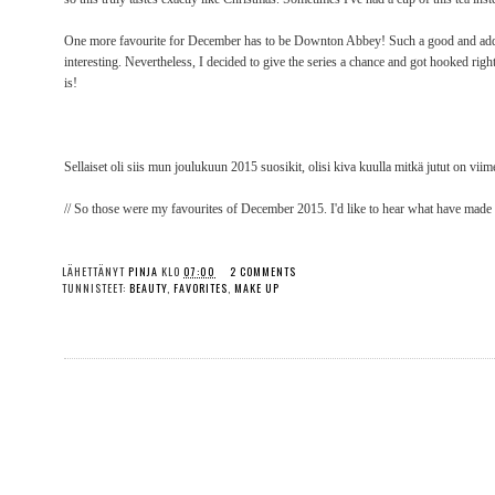
One more favourite for December has to be Downton Abbey! Such a good and addictin
interesting. Nevertheless, I decided to give the series a chance and got hooked rig
is!
Sellaiset oli siis mun joulukuun 2015 suosikit, olisi kiva kuulla mitkä jutut on viim
// So those were my favourites of December 2015. I'd like to hear what have made it
LÄHETTÄNYT
PINJA
KLO
07:00
2 COMMENTS
TUNNISTEET:
BEAUTY
,
FAVORITES
,
MAKE UP