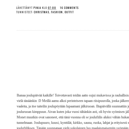
LÄHETTÄNYT
PINJA
KLO
07:00
16 COMMENTS
TUNNISTEET:
CHRISTMAS
,
FASHION
,
OUTFIT
Ihanaa joulupäivää kaikille! Toivottavasti teidän aatto sujui mukavissa ja rauhallisis
vielä tänäänkin :D Meillä aamu alkoi perinteiseen tapaan riisipuurolla, jonka jälkeen
vaaleita, ja itse taiteilin joulupöytään lupaamani jälkiruoan. Iltapäivällä suunnatti
jouluruoan kimppuun. Aivan kuten joka vuosi tähänkin asti, oli hyvin syömisen jälk
Monet muutkin ovat sanoneet, että tänä vuonna oli se joulufiilis aluksi vähän hukass
tunnelmaan. Joulupuuro, kuusi, kynttilät, kirkko, sauna, ruoka, lahjat ja erityises
joulufiiliksen. Tänään suunnataan vielä sukulaisten luo maalaismaisemiin syömään