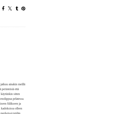
 jatkuu ainakin meillä
 perinteisiä että
 käytiinkin sitten
Menolippua pelatessa.
seen fiilikseen ja
n kadoksissa olleen
 merkeissä teidän