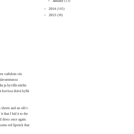
►
January
(13)
►
2014
(145)
►
2013
(38)
en vaihdoin siis
juhlavammassa
ta ja hyvillä mielin
t kuvissa ikävä kyllä
 shorts and an old t-
t that I hid it to the
ld dress once again.
some red lipstick that