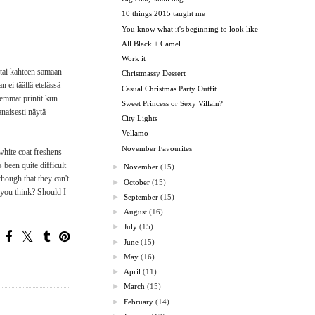
10 things 2015 taught me
You know what it's beginning to look like
All Black + Camel
Work it
 tai kahteen samaan
Christmassy Dessert
 ei täällä etelässä
Casual Christmas Party Outfit
lemmat printit kun
Sweet Princess or Sexy Villain?
anaisesti näytä
City Lights
Vellamo
November Favourites
 white coat freshens
been quite difficult
►
November
(15)
though that they can't
►
October
(15)
 you think? Should I
►
September
(15)
►
August
(16)
►
July
(15)
►
June
(15)
►
May
(16)
►
April
(11)
►
March
(15)
►
February
(14)