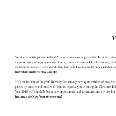
D
Vuoden viimeistä päivää viedään! Mua on viime aikoina jopa vähän hirvittänyt täm
varsinkin nyt joulun pyhien aikaan tuntui, että päivät vain matelevat eteenpäin, 
elämääni toivottavasti uusia mahdollisuuksia ja seikkailuja, mutta ennen vuoden v
turvallista uutta vuotta kaikille!
// It's the last day of the year! Recently I've actually been quite terrified of how f
passes by quicker and quicker. Of course, especially now during the Christmas holida
Year 2016 will hopefully bring new opportunities and adventures into my life, but 
fun and safe New Year to everyone!