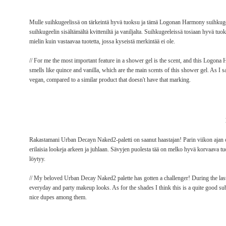
Mulle suihkugeelissä on tärkeintä hyvä tuoksu ja tämä Logonan Harmony suihkugee
suihkugeelin sisältämältä kvitteniltä ja vaniljalta. Suihkugeeleissä tosiaan hyvä t
mielin kuin vastaavaa tuotetta, jossa kyseistä merkintää ei ole.
// For me the most important feature in a shower gel is the scent, and this Logona
smells like quince and vanilla, which are the main scents of this shower gel. As I sa
vegan, compared to a similar product that doesn't have that marking.
Rakastamani Urban Decayn Naked2-paletti on saanut haastajan! Parin viikon ajan oo
erilaisia lookeja arkeen ja juhlaan. Sävyjen puolesta tää on melko hyvä korvaava 
löytyy.
// My beloved Urban Decay Naked2 palette has gotten a challenger! During the la
everyday and party makeup looks. As for the shades I think this is a quite good sub
nice dupes among them.