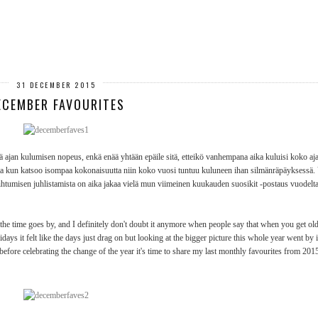
31 DECEMBER 2015
ECEMBER FAVOURITES
ä ajan kulumisen nopeus, enkä enää yhtään epäile sitä, etteikö vanhempana aika kuluisi koko a
mutta kun katsoo isompaa kokonaisuutta niin koko vuosi tuntuu kuluneen ihan silmänräpäyksessä
aihtumisen juhlistamista on aika jakaa vielä mun viimeinen kuukauden suosikit -postaus vuodel
ast the time goes by, and I definitely don't doubt it anymore when people say that when you get old
ys it felt like the days just drag on but looking at the bigger picture this whole year went by i
before celebrating the change of the year it's time to share my last monthly favourites from 201