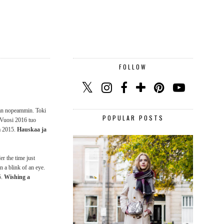
FOLLOW
jan nopeammin. Toki
POPULAR POSTS
. Vuosi 2016 tuo
ta 2015.
Hauskaa ja
er the time just
n a blink of an eye.
5.
Wishing a