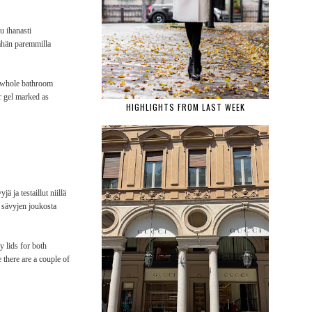
u ihanasti
vähän paremmilla
he whole bathroom
er gel marked as
HIGHLIGHTS FROM LAST WEEK
ja testaillut niillä
e
sävyjen joukosta
 lids for both
 there are a couple of