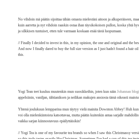
No vihdoin mä päätin sijoittaa tähän omasta mielestäni aitoon ja alkuperäiseen, maai
kuin aarretta ja nyt vihdoin raaskin ostaa ihan täysikokoisen pullon, koska yhtä hyv
ja silkkisen tuntuiset, etten tule varmaan koskaan enää tästä luopumaan.
// Finally I decided to invest in this, in my opinion, the one and original and the best
And now I finally dared to buy the full size version as I just hadn't found a hair oil
this.
Yogi Tean teet kuuluu muutenkin mun suosikkeihin, joten kun näin
Johannan blog
appelsiinin, vaniljan, tähtianiksen ja neilikan makujen ansiosta tämä oikeasti maistu
Yhtenä joulukuun lempparina mun täytyy vielä mainita Downton Abbey! Huh kun voik
voi olla mielenkiintoista katsottavaa, mutta päätin kuitenkin antaa sarjalle mahdo
vaikka sarjan kiinnostavuus epäilyttäisikin!
// Yogi Tea is one of my favourite tea brands so when I saw this Christmassy ver
so this truly tastes exactly like Christmas. Sometimes I've had a cup of this tea ins