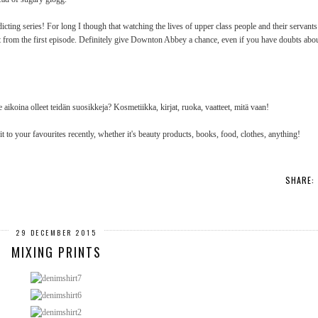
g series! For long I though that watching the lives of upper class people and their servants j
ht from the first episode. Definitely give Downton Abbey a chance, even if you have doubts abou
e aikoina olleet teidän suosikkeja? Kosmetiikka, kirjat, ruoka, vaatteet, mitä vaan!
 to your favourites recently, whether it's beauty products, books, food, clothes, anything!
SHARE:
29 DECEMBER 2015
MIXING PRINTS