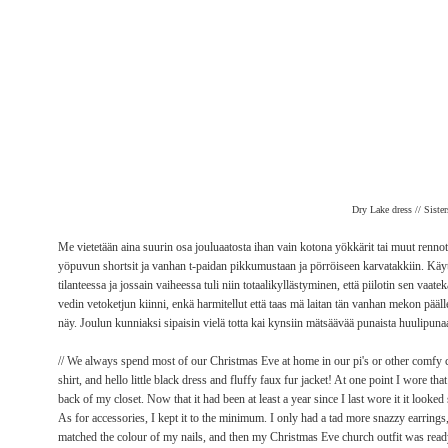
Dry Lake dress // Sister
Me vietetään aina suurin osa jouluaatosta ihan vain kotona yökkärit tai muut renno
yöpuvun shortsit ja vanhan t-paidan pikkumustaan ja pörröiseen karvatakkiin. Käy
tilanteessa ja jossain vaiheessa tuli niin totaalikyllästyminen, että piilotin sen vaat
vedin vetoketjun kiinni, enkä harmitellut että taas mä laitan tän vanhan mekon pääll
näy. Joulun kunniaksi sipaisin vielä totta kai kynsiin mätsäävää punaista huulipunaa 
// We always spend most of our Christmas Eve at home in our pi's or other comfy clot
shirt, and hello little black dress and fluffy faux fur jacket! At one point I wore that 
back of my closet. Now that it had been at least a year since I last wore it it look
As for accessories, I kept it to the minimum. I only had a tad more snazzy earrings
matched the colour of my nails, and then my Christmas Eve church outfit was rea