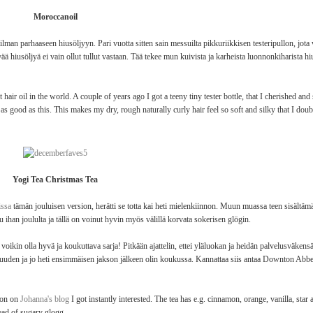
Moroccanoil
lman parhaaseen hiusöljyyn. Pari vuotta sitten sain messuilta pikkuriikkisen testeripullon, jota v
ää hiusöljyä ei vain ollut tullut vastaan. Tää tekee mun kuivista ja karheista luonnonkiharista h
 hair oil in the world. A couple of years ago I got a teeny tiny tester bottle, that I cherished and 
 as good as this. This makes my dry, rough naturally curly hair feel so soft and silky that I doubt
Yogi Tea Christmas Tea
issa
tämän jouluisen version, herätti se totta kai heti mielenkiinnon. Muun muassa teen sisältäm
u ihan joululta ja tällä on voinut hyvin myös välillä korvata sokerisen glögin.
in olla hyvä ja koukuttava sarja! Pitkään ajattelin, ettei yläluokan ja heidän palvelusväken
llisuuden ja jo heti ensimmäisen jakson jälkeen olin koukussa. Kannattaa siis antaa Downton Abb
sion on
Johanna's blog
I got instantly interested. The tea has e.g. cinnamon, orange, vanilla, star a
tead of sugary glogg.