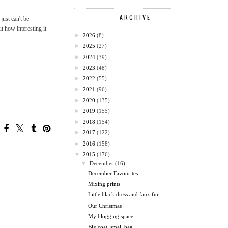
ARCHIVE
ust can't be
t how interesting it
►
2026
(8)
►
2025
(27)
►
2024
(39)
►
2023
(48)
►
2022
(55)
►
2021
(96)
►
2020
(135)
►
2019
(155)
►
2018
(154)
►
2017
(122)
►
2016
(158)
▼
2015
(176)
▼
December
(16)
December Favourites
Mixing prints
Little black dress and faux fur
Our Christmas
My blogging space
Big coat, small bag