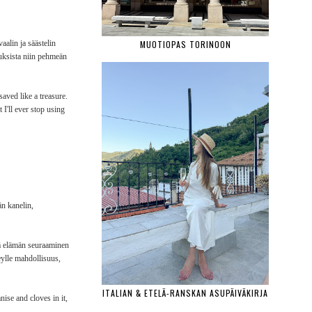
MUOTIOPAS TORINOON
aalin ja säästelin
iuksista niin pehmeän
saved like a treasure.
 I'll ever stop using
än kanelin,
sä elämän seuraaminen
eylle mahdollisuus,
ITALIAN & ETELÄ-RANSKAN ASUPÄIVÄKIRJA
nise and cloves in it,