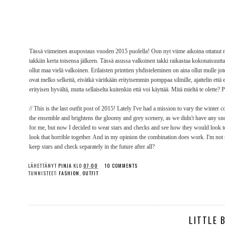
Tässä viimeinen asupostaus vuoden 2015 puolella! Oon nyt viime aikoina ottanut mi
takkiin kerta toisensa jälkeen. Tässä asussa valkoinen takki raikastaa kokonaisuutta
ollut maa vielä valkoinen. Erilaisten printtien yhdisteleminen on aina ollut mulle j
ovat melko selkeitä, eivätkä väritkään erityisemmin pomppaa silmille, ajattelin että
erityisen hyvältä, mutta sellaiselta kuitenkin että voi käyttää. Mitä mieltä te olette? 
// This is the last outfit post of 2015! Lately I've had a mission to vary the winter
the ensemble and brightens the gloomy and grey scenery, as we didn't have any sno
for me, but now I decided to wear stars and checks and see how they would look togeth
look that horrible together. And in my opinion the combination does work. I'm not 
keep stars and check separately in the future after all?
LÄHETTÄNYT
PINJA
KLO
07:00
10 COMMENTS
TUNNISTEET:
FASHION
,
OUTFIT
LITTLE 