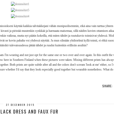
ssiokseni käyttää kaikkia talvitakkejani vähän monipuolisemmin, eikä aina vain tarttua yhteen
 kivasti ja piristää muutenkin synkkää ja harmaata maisemaa, sillä näiden kuvien ottamisen aikaan
otenkin vaikeaa, mutta nyt päätin kokeilla, että miten tähdet ja ruutukuvio toimisivat yhdessä. Mo
 eivät ne kovin pahalta voi yhdessä näyttää. Ja mun silmään yhdistelmä kyllä toimii, ei ehkä suor
Pitäisikö tulevaisuudessa jättää tähdet ja ruudut kuitenkin erillisiin asuihin?
 coats I'm wearing and not just opt for the same one or two over and over again. In this outfit the
w here in Southern Finland when these pictures were taken. Mixing different prints has always 
er. Both prints are quite subtle after all and the colors don't scream 'look at me' either, so I 
sure whether I'd say that they look especially good together but wearable nonetheless. What do
SHARE:
27 DECEMBER 2015
BLACK DRESS AND FAUX FUR