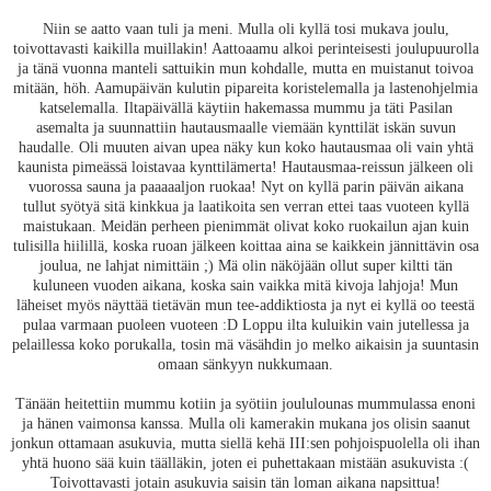
Niin se aatto vaan tuli ja meni. Mulla oli kyllä tosi mukava joulu,
toivottavasti kaikilla muillakin! Aattoaamu alkoi perinteisesti joulupuurolla
ja tänä vuonna manteli sattuikin mun kohdalle, mutta en muistanut toivoa
mitään, höh. Aamupäivän kulutin pipareita koristelemalla ja lastenohjelmia
katselemalla. Iltapäivällä käytiin hakemassa mummu ja täti Pasilan
asemalta ja suunnattiin hautausmaalle viemään kynttilät iskän suvun
haudalle. Oli muuten aivan upea näky kun koko hautausmaa oli vain yhtä
kaunista pimeässä loistavaa kynttilämerta! Hautausmaa-reissun jälkeen oli
vuorossa sauna ja paaaaaljon ruokaa! Nyt on kyllä parin päivän aikana
tullut syötyä sitä kinkkua ja laatikoita sen verran ettei taas vuoteen kyllä
maistukaan. Meidän perheen pienimmät olivat koko ruokailun ajan kuin
tulisilla hiilillä, koska ruoan jälkeen koittaa aina se kaikkein jännittävin osa
joulua, ne lahjat nimittäin ;) Mä olin näköjään ollut super kiltti tän
kuluneen vuoden aikana, koska sain vaikka mitä kivoja lahjoja! Mun
läheiset myös näyttää tietävän mun tee-addiktiosta ja nyt ei kyllä oo teestä
pulaa varmaan puoleen vuoteen :D Loppu ilta kuluikin vain jutellessa ja
pelaillessa koko porukalla, tosin mä väsähdin jo melko aikaisin ja suuntasin
omaan sänkyyn nukkumaan.
Tänään heitettiin mummu kotiin ja syötiin joululounas mummulassa enoni
ja hänen vaimonsa kanssa. Mulla oli kamerakin mukana jos olisin saanut
jonkun ottamaan asukuvia, mutta siellä kehä III:sen pohjoispuolella oli ihan
yhtä huono sää kuin täälläkin, joten ei puhettakaan mistään asukuvista :(
Toivottavasti jotain asukuvia saisin tän loman aikana napsittua!