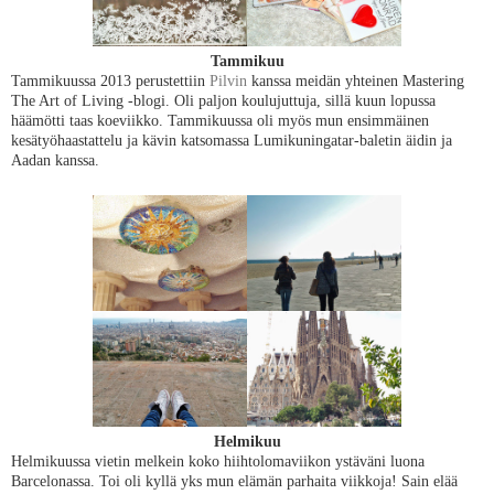
Tammikuu
Tammikuussa 2013 perustettiin
Pilvin
kanssa meidän yhteinen Mastering
The Art of Living -blogi. Oli paljon koulujuttuja, sillä kuun lopussa
häämötti taas koeviikko. Tammikuussa oli myös mun ensimmäinen
kesätyöhaastattelu ja kävin katsomassa Lumikuningatar-baletin äidin ja
Aadan kanssa.
Helmikuu
Helmikuussa vietin melkein koko hiihtolomaviikon ystäväni luona
Barcelonassa. Toi oli kyllä yks mun elämän parhaita viikkoja! Sain elää