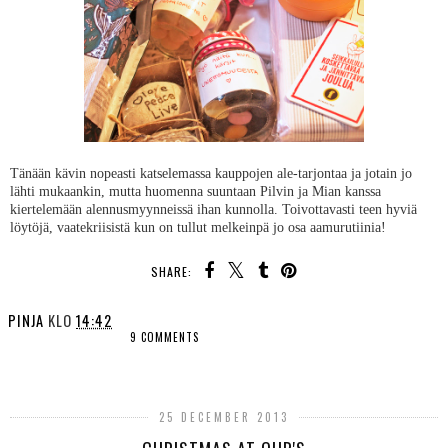
Tänään kävin nopeasti katselemassa kauppojen ale-tarjontaa ja jotain jo
lähti mukaankin, mutta huomenna suuntaan Pilvin ja Mian kanssa
kiertelemään alennusmyynneissä ihan kunnolla. Toivottavasti teen hyviä
löytöjä, vaatekriisistä kun on tullut melkeinpä jo osa aamurutiinia!
SHARE:
PINJA
KLO
14:42
9 COMMENTS
SHARE
25 DECEMBER 2013