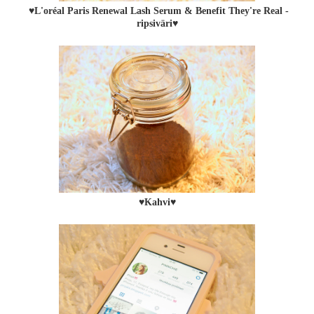
♥L'oréal Paris Renewal Lash Serum & Benefit They're Real -
ripsiväri♥
♥Kahvi♥