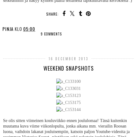
selkeämmin ja näkyy kynnen päällä sellaisena läpikuultavana kerroksena :)
SHARE:
PINJA
KLO
05:00
9 COMMENTS
SHARE
16 DECEMBER 2013
WEEKEND SNAPSHOTS
Se olis sitten viimeinen kouluviikko ennen joululomaa! Tässä kuitenkin
muutama kuva viime viikonlopulta, jonka aikana mm. vierailin Roosan
luona, vaihdoin lakanat jouluisempiin, katsoin paljon Youtube-videoita ja
uusimman Victorias Secret -näytöksen sekä paketoin joululahjoja. Tänä