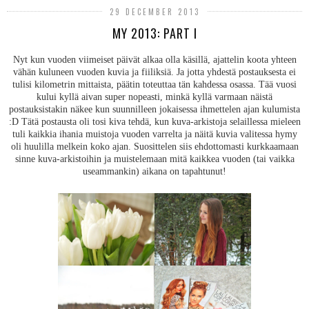
29 DECEMBER 2013
MY 2013: PART I
Nyt kun vuoden viimeiset päivät alkaa olla käsillä, ajattelin koota yhteen
vähän kuluneen vuoden kuvia ja fiiliksiä. Ja jotta yhdestä postauksesta ei
tulisi kilometrin mittaista, päätin toteuttaa tän kahdessa osassa. Tää vuosi
kului kyllä aivan super nopeasti, minkä kyllä varmaan näistä
postauksistakin näkee kun suunnilleen jokaisessa ihmettelen ajan kulumista
:D Tätä postausta oli tosi kiva tehdä, kun kuva-arkistoja selaillessa mieleen
tuli kaikkia ihania muistoja vuoden varrelta ja näitä kuvia valitessa hymy
oli huulilla melkein koko ajan. Suosittelen siis ehdottomasti kurkkaamaan
sinne kuva-arkistoihin ja muistelemaan mitä kaikkea vuoden (tai vaikka
useammankin) aikana on tapahtunut!