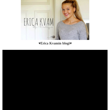
♥Erica Kvamin blogi♥