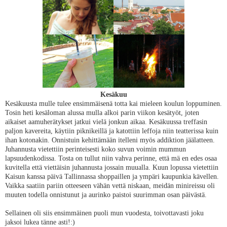
Kesäkuu
Kesäkuusta mulle tulee ensimmäisenä totta kai mieleen koulun loppuminen.
Tosin heti kesäloman alussa mulla alkoi parin viikon kesätyöt, joten
aikaiset aamuherätykset jatkui vielä jonkun aikaa. Kesäkuussa treffasin
paljon kavereita, käytiin piknikeillä ja katottiin leffoja niin teatterissa kuin
ihan kotonakin. Onnistuin kehittämään itelleni myös addiktion jäälatteen.
Juhannusta vietettiin perinteisesti koko suvun voimin mummun
lapsuudenkodissa. Tosta on tullut niin vahva perinne, että mä en edes osaa
kuvitella että viettäisin juhannusta jossain muualla. Kuun lopussa vietettiin
Kaisun kanssa päivä Tallinnassa shoppaillen ja ympäri kaupunkia kävellen.
Vaikka saatiin pariin otteeseen vähän vettä niskaan, meidän minireissu oli
muuten todella onnistunut ja aurinko paistoi suurimman osan päivästä.
Sellainen oli siis ensimmäinen puoli mun vuodesta, toivottavasti joku
jaksoi lukea tänne asti!:)