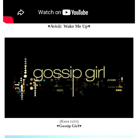
♥Avicii: Wake Me Up♥
(Kuva
täältä
)
♥Gossip Girl♥