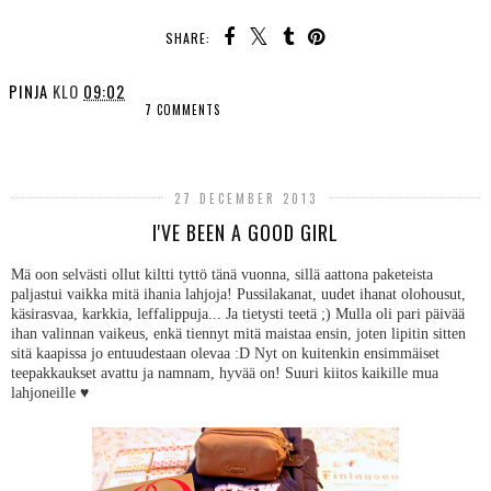
SHARE:
PINJA
KLO
09:02
7 COMMENTS
SHARE
27 DECEMBER 2013
I'VE BEEN A GOOD GIRL
Mä oon selvästi ollut kiltti tyttö tänä vuonna, sillä aattona paketeista
paljastui vaikka mitä ihania lahjoja! Pussilakanat, uudet ihanat olohousut,
käsirasvaa, karkkia, leffalippuja... Ja tietysti teetä ;) Mulla oli pari päivää
ihan valinnan vaikeus, enkä tiennyt mitä maistaa ensin, joten lipitin sitten
sitä kaapissa jo entuudestaan olevaa :D Nyt on kuitenkin ensimmäiset
teepakkaukset avattu ja namnam, hyvää on! Suuri kiitos kaikille mua
lahjoneille ♥