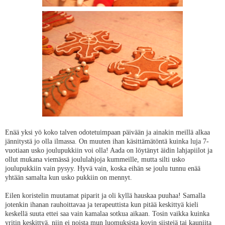
Enää yksi yö koko talven odotetuimpaan päivään ja ainakin meillä alkaa
jännitystä jo olla ilmassa. On muuten ihan käsittämätöntä kuinka luja 7-
vuotiaan usko joulupukkiin voi olla! Aada on löytänyt äidin lahjapiilot ja
ollut mukana viemässä joululahjoja kummeille, mutta silti usko
joulupukkiin vain pysyy. Hyvä vain, koska eihän se joulu tunnu enää
yhtään samalta kun usko pukkiin on mennyt.
Eilen koristelin muutamat piparit ja oli kyllä hauskaa puuhaa! Samalla
jotenkin ihanan rauhoittavaa ja terapeuttista kun pitää keskittyä kieli
keskellä suuta ettei saa vain kamalaa sotkua aikaan. Tosin vaikka kuinka
yritin keskittyä, niin ei noista mun luomuksista kovin siistejä tai kauniita