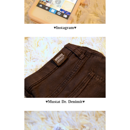
♥Instagram♥
♥Mustat Dr. Denimit♥