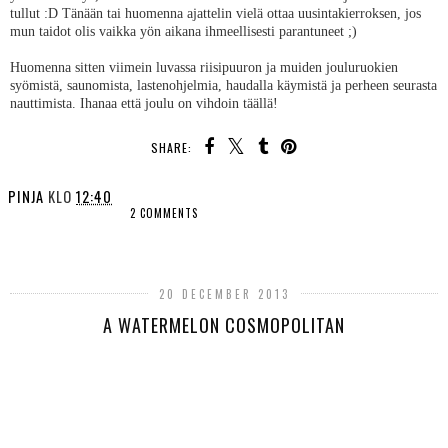
tullut :D Tänään tai huomenna ajattelin vielä ottaa uusintakierroksen, jos
mun taidot olis vaikka yön aikana ihmeellisesti parantuneet ;)
Huomenna sitten viimein luvassa riisipuuron ja muiden jouluruokien
syömistä, saunomista, lastenohjelmia, haudalla käymistä ja perheen seurasta
nauttimista. Ihanaa että joulu on vihdoin täällä!
SHARE:
PINJA
KLO
12:40
2 COMMENTS
SHARE
20 DECEMBER 2013
A WATERMELON COSMOPOLITAN