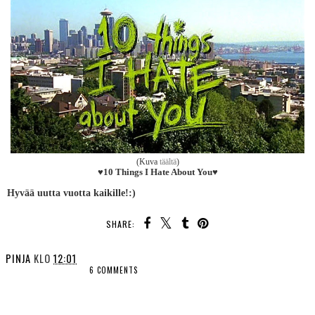
(Kuva
täältä
)
♥10 Things I Hate About You♥
Hyvää uutta vuotta kaikille!:)
SHARE:
PINJA
KLO
12:01
6 COMMENTS
SHARE