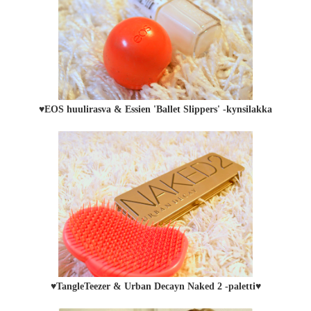
♥EOS huulirasva & Essien 'Ballet Slippers' -kynsilakka
♥TangleTeezer & Urban Decayn Naked 2 -paletti♥