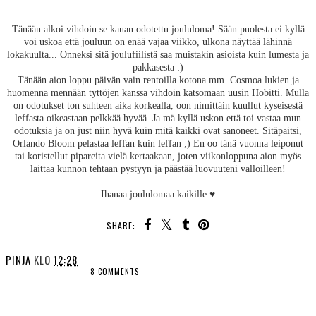
Tänään alkoi vihdoin se kauan odotettu joululoma! Sään puolesta ei kyllä
voi uskoa että jouluun on enää vajaa viikko, ulkona näyttää lähinnä
lokakuulta... Onneksi sitä joulufiilistä saa muistakin asioista kuin lumesta ja
pakkasesta :)
Tänään aion loppu päivän vain rentoilla kotona mm. Cosmoa lukien ja
huomenna mennään tyttöjen kanssa vihdoin katsomaan uusin Hobitti. Mulla
on odotukset ton suhteen aika korkealla, oon nimittäin kuullut kyseisestä
leffasta oikeastaan pelkkää hyvää. Ja mä kyllä uskon että toi vastaa mun
odotuksia ja on just niin hyvä kuin mitä kaikki ovat sanoneet. Sitäpaitsi,
Orlando Bloom pelastaa leffan kuin leffan ;) En oo tänä vuonna leiponut
tai koristellut pipareita vielä kertaakaan, joten viikonloppuna aion myös
laittaa kunnon tehtaan pystyyn ja päästää luovuuteni valloilleen!
Ihanaa joululomaa kaikille ♥
SHARE:
PINJA
KLO
12:28
8 COMMENTS
SHARE