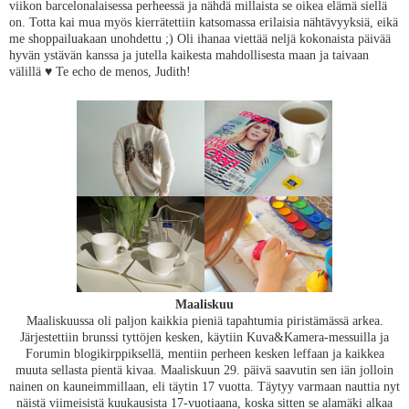
viikon barcelonalaisessa perheessä ja nähdä millaista se oikea elämä siellä
on. Totta kai mua myös kierrätettiin katsomassa erilaisia nähtävyyksiä, eikä
me shoppailuakaan unohdettu ;) Oli ihanaa viettää neljä kokonaista päivää
hyvän ystävän kanssa ja jutella kaikesta mahdollisesta maan ja taivaan
välillä ♥ Te echo de menos, Judith!
Maaliskuu
Maaliskuussa oli paljon kaikkia pieniä tapahtumia piristämässä arkea.
Järjestettiin brunssi tyttöjen kesken, käytiin Kuva&Kamera-messuilla ja
Forumin blogikirppiksellä, mentiin perheen kesken leffaan ja kaikkea
muuta sellasta pientä kivaa. Maaliskuun 29. päivä saavutin sen iän jolloin
nainen on kauneimmillaan, eli täytin 17 vuotta. Täytyy varmaan nauttia nyt
näistä viimeisistä kuukausista 17-vuotiaana, koska sitten se alamäki alkaa