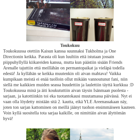
Toukokuu
Toukokuussa otettiin Kaisun kanssa suunnaksi Tukholma ja One
Directionin keikka. Parasta oli kun luultiin että istutaan jossain
piippuhyllyllä kiikareiden kanssa, mutta kun päästiin sisään Friends
Arenalle tajuttiin että meillähän on permantopaikat ja vieläpä todella
edestä! Ja kyllähän se keikka muutenkin oli aivan mahtava! Vaikka
kumpikaan meistä ei enää tuolloin ollut mikään vannoutunut fani, niin
siellä me kaikkien muiden seassa huudettiin ja laulettiin täyttä kurkkua :D
Toukokuussa minä ja äiti koukututtiin aivan täysin Isänmaan puolesta -
sarjaan, ja katottiinkin toi eka tuotantokausi muutamassa päivässä. Nyt ei
vaan olla löydetty mistään sitä 2. kautta, eikä YLE Areenassakaan näy,
joten ton sarjan kattominen on meillä jäänyt tuohon ensimmäiseen kauteen.
Voin kyllä suositella tota sarjaa kaikille, on nimittäin aivan älyttömän
hyvä!