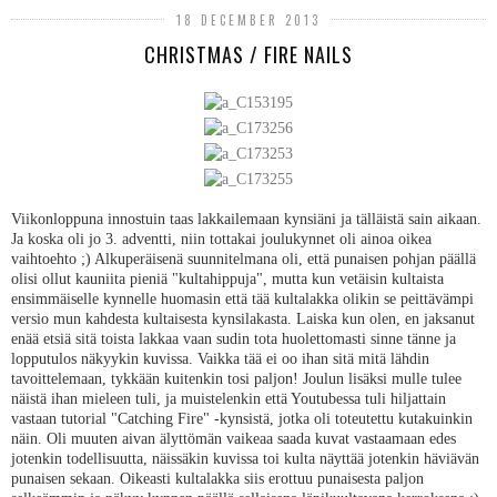
18 DECEMBER 2013
CHRISTMAS / FIRE NAILS
Viikonloppuna innostuin taas lakkailemaan kynsiäni ja tälläistä sain aikaan.
Ja koska oli jo 3. adventti, niin tottakai joulukynnet oli ainoa oikea
vaihtoehto ;) Alkuperäisenä suunnitelmana oli, että punaisen pohjan päällä
olisi ollut kauniita pieniä "kultahippuja", mutta kun vetäisin kultaista
ensimmäiselle kynnelle huomasin että tää kultalakka olikin se peittävämpi
versio mun kahdesta kultaisesta kynsilakasta. Laiska kun olen, en jaksanut
enää etsiä sitä toista lakkaa vaan sudin tota huolettomasti sinne tänne ja
lopputulos näkyykin kuvissa. Vaikka tää ei oo ihan sitä mitä lähdin
tavoittelemaan, tykkään kuitenkin tosi paljon! Joulun lisäksi mulle tulee
näistä ihan mieleen tuli, ja muistelenkin että Youtubessa tuli hiljattain
vastaan tutorial "Catching Fire" -kynsistä, jotka oli toteutettu kutakuinkin
näin. Oli muuten aivan älyttömän vaikeaa saada kuvat vastaamaan edes
jotenkin todellisuutta, näissäkin kuvissa toi kulta näyttää jotenkin häviävän
punaisen sekaan. Oikeasti kultalakka siis erottuu punaisesta paljon