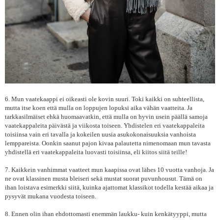
6. Mun vaatekaappi ei oikeasti ole kovin suuri. Toki kaikki on suhteellista,
mutta itse koen että mulla on loppujen lopuksi aika vähän vaatteita. Ja
tarkkasilmäiset ehkä huomaavatkin, että mulla on hyvin usein päällä samoja
vaatekappaleita päivästä ja viikosta toiseen. Yhdistelen eri vaatekappaleita
toisiinsa vain eri tavalla ja kokeilen uusia asukokonaisuuksia vanhoista
lemppareista. Oonkin saanut pajon kivaa palautetta nimenomaan mun tavasta
yhdistellä eri vaatekappaleita luovasti toisiinsa, eli kiitos siitä teille!
7. Kaikkein vanhimmat vaatteet mun kaapissa ovat lähes 10 vuotta vanhoja. Ja
ne ovat klassinen musta bleiseri sekä mustat suorat puvunhousut. Tämä on
ihan loistava esimerkki siitä, kuinka ajattomat klassikot todella kestää aikaa ja
pysyvät mukana vuodesta toiseen.
8. Ennen olin ihan ehdottomasti enemmän laukku- kuin kenkätyyppi, mutta