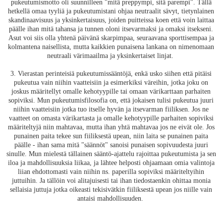
pukeutumismotto oli suunnilleen "mitä preppympi, sitä parempi". Tällä
hetkellä omaa tyyliä ja pukeutumistani ohjaa neutraalit sävyt, tietynlainen
skandinaavisuus ja yksinkertaisuus, joiden puitteissa koen että voin laittaa
päälle ihan mitä tahansa ja tunnen oloni itsevarmaksi ja omaksi itsekseni.
Asut voi siis olla yhtenä päivänä skarpimpaa, seuraavana sporttisempaa ja
kolmantena naisellista, mutta kaikkien punaisena lankana on nimenomaan
neutraali värimaailma ja yksinkertaiset linjat.
3. Vierastan perinteisiä pukeutumissääntöjä, enkä usko siihen että pitäisi
pukeutua vain niihin vaatteisiin ja esimerkiksi väreihin, jotka joku on
joskus määritellyt omalle kehotyypille tai omaan värikarttaan parhaiten
sopiviksi. Mun pukeutumisfilosofia on, että jokaisen tulisi pukeutua juuri
niihin vaatteisiin jotka tuo itselle hyvän ja itsevarman fiiliksen. Jos ne
vaatteet on omasta värikartasta ja omalle kehotyypille parhaiten sopiviksi
määriteltyjä niin mahtavaa, mutta ihan yhtä mahtavaa jos ne eivät ole. Jos
punainen paita tekee sun fiiliksestä upean, niin laita se punainen paita
päälle - ihan sama mitä "säännöt" sanoisi punaisen sopivuudesta juuri
sinulle. Mun mielestä tällainen sääntö-ajattelu rajoittaa pukeutumista ja sen
iloa ja mahdollisuuksia liikaa, ja lähtee helposti ohjaamaan omia valintoja
liian ehdottomasti vain niihin ns. paperilla sopiviksi määriteltyihin
juttuihin. Ja tällöin voi alitajuisesti tai ihan tiedostaenkin ohittaa monia
sellaisia juttuja jotka oikeasti tekisivätkin fiiliksestä upean jos niille vain
antaisi mahdollisuuden.