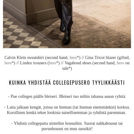
Calvin Klein sweatshirt (second hand,
here
*) // Gina Tricot blazer (gifted,
here
*) // Lindex trousers (
here
*) // Vagabond shoes (second hand,
here
on
sale*)
KUINKA YHDISTÄÄ COLLEGEPUSERO TYYLIKKÄÄSTI
- Pue collegen päälle bleiseri. Bleiseri tuo mihin tahansa asuun ryhtiä.
- Laita jalkaan kengät, joissa on hieman (tai hieman enemmänkin) korkoa.
Korollinen kenkä tekee lookista naisellisemman ja ryhdistä paremman.
- Yhdistä collegepaita siisteihin housuihin. Suorat nahkahousut tai
puvunhousut on mun suosikit!