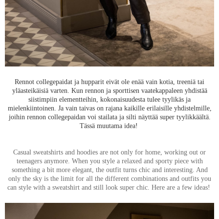
Rennot collegepaidat ja hupparit eivät ole enää vain kotia, treeniä tai
yläasteikäisiä varten. Kun rennon ja sporttisen vaatekappaleen yhdistää
siistimpiin elementteihin, kokonaisuudesta tulee tyylikäs ja
mielenkiintoinen. Ja vain taivas on rajana kaikille erilaisille yhdistelmille,
joihin rennon collegepaidan voi stailata ja silti näyttää super tyylikkäältä.
Tässä muutama idea!
Casual sweatshirts and hoodies are not only for home, working out or
teenagers anymore. When you style a relaxed and sporty piece with
something a bit more elegant, the outfit turns chic and interesting. And
only the sky is the limit for all the different combinations and outfits you
can style with a sweatshirt and still look super chic. Here are a few ideas!