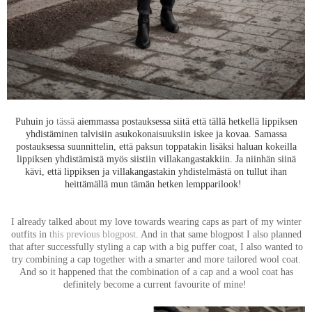
Puhuin jo
tässä
aiemmassa postauksessa siitä että tällä hetkellä lippiksen
yhdistäminen talvisiin asukokonaisuuksiin iskee ja kovaa. Samassa
postauksessa suunnittelin, että paksun toppatakin lisäksi haluan kokeilla
lippiksen yhdistämistä myös siistiin villakangastakkiin. Ja niinhän siinä
kävi, että lippiksen ja villakangastakin yhdistelmästä on tullut ihan
heittämällä mun tämän hetken lempparilook!
I already talked about my love towards wearing caps as part of my winter
outfits in
this previous blogpost
. And in that same blogpost I also planned
that after successfully styling a cap with a big puffer coat, I also wanted to
try combining a cap together with a smarter and more tailored wool coat.
And so it happened that the combination of a cap and a wool coat has
definitely become a current favourite of mine!