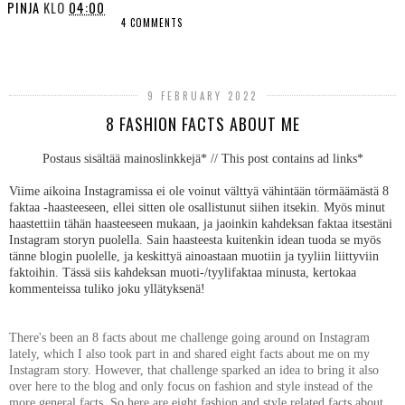
PINJA
KLO
04:00
4 COMMENTS
SHARE
9 FEBRUARY 2022
8 FASHION FACTS ABOUT ME
Postaus sisältää mainoslinkkejä* // This post contains ad links*
Viime aikoina Instagramissa ei ole voinut välttyä vähintään törmäämästä 8
faktaa -haasteeseen, ellei sitten ole osallistunut siihen itsekin. Myös minut
haastettiin tähän haasteeseen mukaan, ja jaoinkin kahdeksan faktaa itsestäni
Instagram storyn puolella. Sain haasteesta kuitenkin idean tuoda se myös
tänne blogin puolelle, ja keskittyä ainoastaan muotiin ja tyyliin liittyviin
faktoihin. Tässä siis kahdeksan muoti-/tyylifaktaa minusta, kertokaa
kommenteissa tuliko joku yllätyksenä!
There's been an 8 facts about me challenge going around on Instagram
lately, which I also took part in and shared eight facts about me on my
Instagram story. However, that challenge sparked an idea to bring it also
over here to the blog and only focus on fashion and style instead of the
more general facts. So here are eight fashion and style related facts about