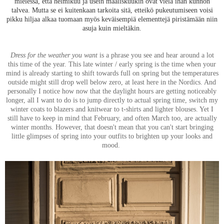
mielessä, että helmikuu ja usein maaliskuukin ovat vielä ihan kunnon
talvea. Mutta se ei kuitenkaan tarkoita sitä, etteikö pukeutumiseen voisi
pikku hiljaa alkaa tuomaan myös keväisempiä elementtejä piristämään niin
asuja kuin mieltäkin.
Dress for the weather you want
is a phrase you see and hear around a lot
this time of the year. This late winter / early spring is the time when your
mind is already starting to shift towards full on spring but the temperatures
outside might still drop well below zero, at least here in the Nordics. And
personally I notice how now that the daylight hours are getting noticeably
longer, all I want to do is to jump directly to actual spring time, switch my
winter coats to blazers and knitwear to t-shirts and lighter blouses. Yet I
still have to keep in mind that February, and often March too, are actually
winter months. However, that doesn't mean that you can't start bringing
little glimpses of spring into your outfits to brighten up your looks and
mood.