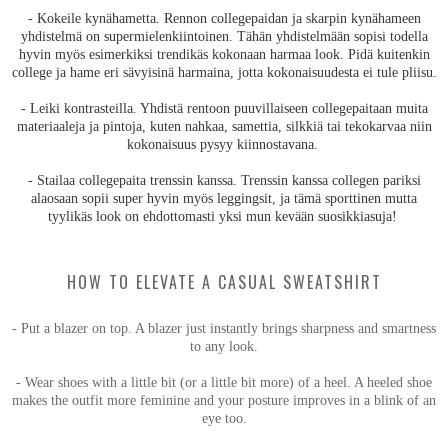
- Kokeile kynähametta. Rennon collegepaidan ja skarpin kynähameen
yhdistelmä on supermielenkiintoinen. Tähän yhdistelmään sopisi todella
hyvin myös esimerkiksi trendikäs kokonaan harmaa look. Pidä kuitenkin
college ja hame eri sävyisinä harmaina, jotta kokonaisuudesta ei tule pliisu.
- Leiki kontrasteilla. Yhdistä rentoon puuvillaiseen collegepaitaan muita
materiaaleja ja pintoja, kuten nahkaa, samettia, silkkiä tai tekokarvaa niin
kokonaisuus pysyy kiinnostavana.
- Stailaa collegepaita trenssin kanssa. Trenssin kanssa collegen pariksi
alaosaan sopii super hyvin myös leggingsit, ja tämä sporttinen mutta
tyylikäs look on ehdottomasti yksi mun kevään suosikkiasuja!
HOW TO ELEVATE A CASUAL SWEATSHIRT
- Put a blazer on top. A blazer just instantly brings sharpness and smartness
to any look.
- Wear shoes with a little bit (or a little bit more) of a heel. A heeled shoe
makes the outfit more feminine and your posture improves in a blink of an
eye too.