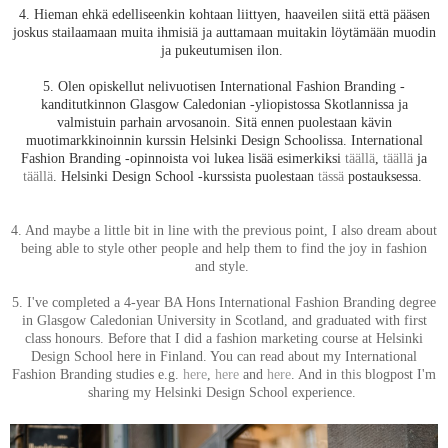
4. Hieman ehkä edelliseenkin kohtaan liittyen, haaveilen siitä että pääsen
joskus stailaamaan muita ihmisiä ja auttamaan muitakin löytämään muodin
ja pukeutumisen ilon.
5. Olen opiskellut nelivuotisen International Fashion Branding -
kanditutkinnon Glasgow Caledonian -yliopistossa Skotlannissa ja
valmistuin parhain arvosanoin. Sitä ennen puolestaan kävin
muotimarkkinoinnin kurssin Helsinki Design Schoolissa. International
Fashion Branding -opinnoista voi lukea lisää esimerkiksi
täällä
,
täällä
ja
täällä
. Helsinki Design School -kurssista puolestaan
tässä
postauksessa.
4. And maybe a little bit in line with the previous point, I also dream about
being able to style other people and help them to find the joy in fashion
and style.
5. I've completed a 4-year BA Hons International Fashion Branding degree
in Glasgow Caledonian University in Scotland, and graduated with first
class honours. Before that I did a fashion marketing course at Helsinki
Design School here in Finland. You can read about my International
Fashion Branding studies e.g.
here
,
here
and
here
. And in
this
blogpost I'm
sharing my Helsinki Design School experience.