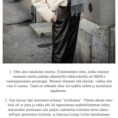
1. Olen aina rakastanut muotia. Ensimmäinen ostos, jonka muistan
ostaneeni omilla pitkään säästetyillä viikkorahoilla oli H&M:n
vaaleanpunainen perustoppi. Muistan tilanteen yhä elävästi, vaikka olin
vain 6-vuotias. Tämä on selkeästi ollut siis todella tärkeä ja merkittävä
tapahtuma.
2. Oon käynyt läpi muutamia erilaisia "tyylikausia". Yhteen aikaan emo-
look oli se juttu ja tukka piti oli tupeerattuna mahdollisimman isoksi,
seuraavaksi puolestaan sain paljon vaikutteita erilaisten street dance -
leffojen sporttisista tyyleistä, ja lukiossa Gossip Girlin innoittamana