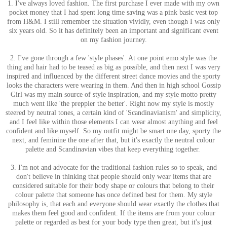
1. I've always loved fashion. The first purchase I ever made with my own
pocket money that I had spent long time saving was a pink basic vest top
from H&M. I still remember the situation vividly, even though I was only
six years old. So it has definitely been an important and significant event
on my fashion journey.
2. I've gone through a few 'style phases'. At one point emo style was the
thing and hair had to be teased as big as possible, and then next I was very
inspired and influenced by the different street dance movies and the sporty
looks the characters were wearing in them. And then in high school Gossip
Girl was my main source of style inspiration, and my style motto pretty
much went like 'the preppier the better'. Right now my style is mostly
steered by neutral tones, a certain kind of 'Scandinavianism' and simplicity,
and I feel like within those elements I can wear almost anything and feel
confident and like myself. So my outfit might be smart one day, sporty the
next, and feminine the one after that, but it's exactly the neutral colour
palette and Scandinavian vibes that keep everything together.
3. I'm not and advocate for the traditional fashion rules so to speak, and
don't believe in thinking that people should only wear items that are
considered suitable for their body shape or colours that belong to their
colour palette that someone has once defined best for them. My style
philosophy is, that each and everyone should wear exactly the clothes that
makes them feel good and confident. If the items are from your colour
palette or regarded as best for your body type then great, but it's just