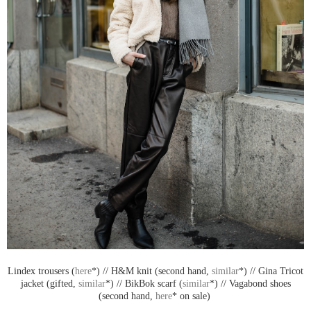
Lindex trousers (
here
*) // H&M knit (second hand,
similar
*) // Gina Tricot
jacket (gifted,
similar
*) // BikBok scarf (
similar
*) // Vagabond shoes
(second hand,
here
* on sale)