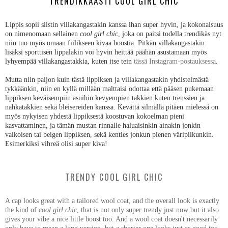
TRENDIKKÄÄSTI COOL GIRL CHIC
Lippis sopii siistin villakangastakin kanssa ihan super hyvin, ja kokonaisuus
on nimenomaan sellainen
cool girl chic
, joka on paitsi todella trendikäs nyt
niin tuo myös omaan fiilikseen kivaa boostia. Pitkän villakangastakin
lisäksi sporttisen lippalakin voi hyvin heittää päähän asustamaan myös
lyhyempää villakangastakkia, kuten itse tein
tässä Instagram-postauksessa
.
Mutta niin paljon kuin tästä lippiksen ja villakangastakin yhdistelmästä
tykkäänkin, niin en kyllä millään malttaisi odottaa että pääsen pukemaan
lippiksen keväisempiin asuihin kevyempien takkien kuten trenssien ja
nahkatakkien sekä bleisereiden kanssa. Kevättä silmällä pitäen mielessä on
myös nykyisen yhdestä lippiksestä koostuvan kokoelman pieni
kasvattaminen, ja tämän mustan rinnalle haluaisinkin ainakin jonkin
valkoisen tai beigen lippiksen, sekä kenties jonkun pienen väripilkunkin.
Esimerkiksi vihreä olisi super kiva!
TRENDY COOL GIRL CHIC
A cap looks great with a tailored wool coat, and the overall look is exactly
the kind of
cool girl chic
, that is not only super trendy just now but it also
gives your vibe a nice little boost too. And a wool coat doesn't necessarily