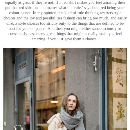
equally as great if they're not. If a red shirt makes you feel amazing then
put that red shirt on - no matter what the 'rules' say about red being your
colour or not. In my opinion this kind of rule thinking restricts style
choices and the joy and possibilities fashion can bring too much, and easily
directs style choices too strictly only to the things that are defined to be
best for you 'on paper'. And then you might either subconsciously or
consciously pass many great things that might actually make you feel
amazing if you just gave them a chance.