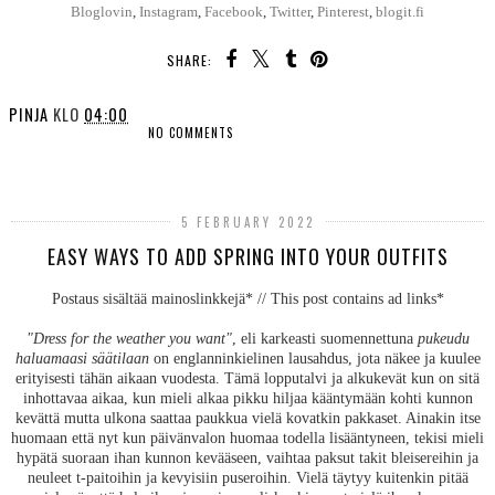
Bloglovin
,
Instagram
,
Facebook
,
Twitter
,
Pinterest
,
blogit.fi
SHARE:
PINJA
KLO
04:00
NO COMMENTS
SHARE
5 FEBRUARY 2022
EASY WAYS TO ADD SPRING INTO YOUR OUTFITS
Postaus sisältää mainoslinkkejä* // This post contains ad links*
"Dress for the weather you want"
, eli karkeasti suomennettuna
pukeudu
haluamaasi säätilaan
on englanninkielinen lausahdus, jota näkee ja kuulee
erityisesti tähän aikaan vuodesta. Tämä lopputalvi ja alkukevät kun on sitä
inhottavaa aikaa, kun mieli alkaa pikku hiljaa kääntymään kohti kunnon
kevättä mutta ulkona saattaa paukkua vielä kovatkin pakkaset. Ainakin itse
huomaan että nyt kun päivänvalon huomaa todella lisääntyneen, tekisi mieli
hypätä suoraan ihan kunnon kevääseen, vaihtaa paksut takit bleisereihin ja
neuleet t-paitoihin ja kevyisiin puseroihin. Vielä täytyy kuitenkin pitää