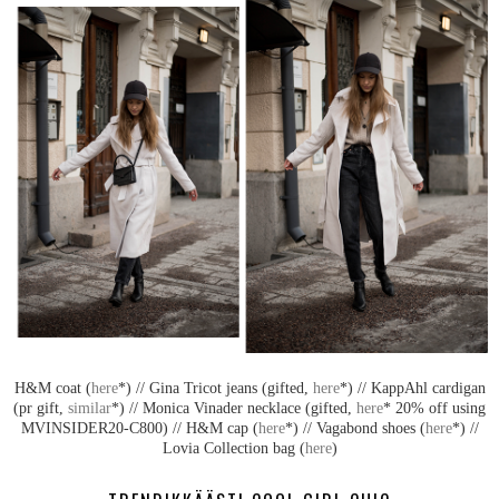
H&M coat (
here
*) // Gina Tricot jeans (gifted,
here
*) // KappAhl cardigan
(pr gift,
similar
*) // Monica Vinader necklace (gifted,
here
* 20% off using
MVINSIDER20-C800) // H&M cap (
here
*) // Vagabond shoes (
here
*) //
Lovia Collection bag (
here
)