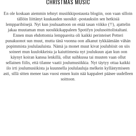
CHRISTMAS MUSIC
En ole koskaan aiemmin tehnyt musiikkipostausta blogiin, oon vaan silloin
tällöin liittänyt kuukauden suosikit -postauksiin sen hetkisiä
lempparibiisejä. Nyt kun jouluaattoon on enää tasan viikko (!!), ajattelin
jakaa muutaman mun suosikkikappaleen Spotifyn joulusoittolistaltani.
Ennen mun ehdottomia lemppareita oli kaikki perinteiset Petteri
punakuonot sun muut, mutta tänä vuonna oon alkanut tykkäämään vähän
popimmista joululauluista. Nämä ja monet muut kivat joulubiisit on siis
soineet mun kuulokkeista ja kaiuttimesta nyt joulukuun ajan kun oon
käynyt koiran kanssa lenkillä, ollut suihkussa tai muuten vaan ollut
sellainen fiilis, että tilanne vaatii joulumusiikkia. Nyt täytyy ottaa kaikki
ilo irti joulumusiikista ja kuunnella joululauluja melkein kyllästymiseen
asti, sillä sitten menee taas vuosi ennen kuin nää kappaleet pääsee uudelleen
soittoon.