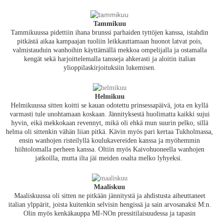
Tammikuu
Tammikuussa pidettiin ihana brunssi parhaiden tyttöjen kanssa, istahdin
pitkästä aikaa kampaajan tuoliin leikkauttamaan huonot latvat pois,
valmistauduin wanhoihin käyttämällä mekkoa ompelijalla ja ostamalla
kengät sekä harjoittelemalla tansseja ahkerasti ja aloitin italian
ylioppilaskirjoituksiin lukemisen.
Helmikuu
Helmikuussa sitten koitti se kauan odotettu prinsessapäivä, jota en kyllä
varmasti tule unohtamaan koskaan. Jännityksestä huolimatta kaikki sujui
hyvin, eikä mekkokaan revennyt, mikä oli ehkä mun suurin pelko, sillä
helma oli sittenkin vähän liian pitkä. Kävin myös pari kertaa Tukholmassa,
ensin wanhojen risteilyllä koulukavereiden kanssa ja myöhemmin
hiihtolomalla perheen kanssa. Oltiin myös Kaivohuoneella wanhojen
jatkoilla, mutta ilta jäi meiden osalta melko lyhyeksi.
Maaliskuu
Maaliskuussa oli sitten ne pitkään jännitystä ja ahdistusta aiheuttaneet
italian ylppärit, joista kuitenkin selvisin hengissä ja sain arvosanaksi M:n.
Olin myös kenkäkauppa MI-NOn pressitilaisuudessa ja tapasin