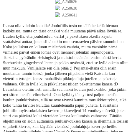
Ihanaa olla vihdoin lomalla! Joulufiilis tosin on tällä hetkellä hieman
kadoksissa, mutta on tässä onneksi vielä muutama päivä aikaa löytää se.
Luulen kyllä, että joululaulut, -leffat ja pakettikierroksella käynti
saattaisivat auttaa, joten siinä onkin mun seuraavien päivien suunnitelmat.
Koko joulukuu on kulunut mieletöntä vauhtia, mutta varsinkin nämä
viimeiset päivät ennen lomaa ovat menneet jotenkin supernopeasti.
Torstaina pyörähdin Helsingissä ja maistoin elämäni ensimmäistä kertaa
Starbucksin gingerbread lattea ja pakko myöntää, ettei se kyllä oikein ollut
mun makuun. Vaniljalatte sen olla pitää ;) Perjantai-iltana olin ensin
muutaman tunnin töissä, jonka jälkeen piipahdin vielä Kaisulla kun
vietettiin tyttöjen kanssa rauhallisia pikkujouluja jutellen ja paketteja
vaihtaen. Oltiin kyllä kuin pikkulapset niiden pakettiemme kanssa :D
Lauantaina otettiin heti aamulla suunnaksi koulun joulukirkko, joka jäikin
nyt sitten meidän viimeiseksi. Oon kyllä tykännyt tosi paljon meidän
koulun joulukirkoista, sillä ne ovat täynnä kauniita musiikkiesityksiä, eikä
koko tuntia tarvitse kuluttaa kuuntelemalla papin puhetta. Lauantaina
juhlittiin myös sukulaisten kesken pikkuveljeni 14-vuotissynttäreitä, joten
suuri osa päivästä kului vieraiden kanssa kuulumisia vaihtaessa. Tänään
ohjelmassa on äidin auttamista joulusiivouksen kanssa ja illemmalla tosiaan
se pakettikierros, kun käydään viemässä joululahjoja kaveriperheille.
Ajattelin myös vihdoin katsoa Victoria's Secret muotinäytöksen, joka on