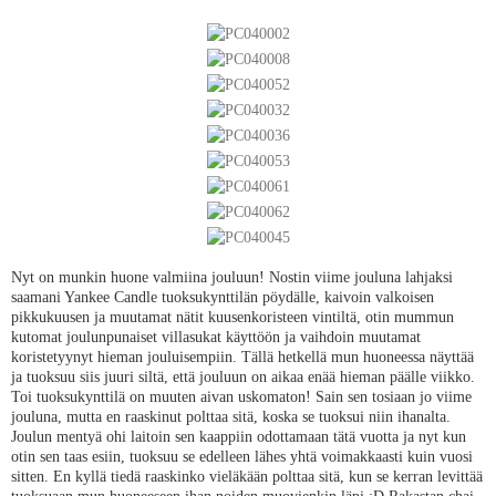
Nyt on munkin huone valmiina jouluun! Nostin viime jouluna lahjaksi
saamani Yankee Candle tuoksukynttilän pöydälle, kaivoin valkoisen
pikkukuusen ja muutamat nätit kuusenkoristeen vintiltä, otin mummun
kutomat joulunpunaiset villasukat käyttöön ja vaihdoin muutamat
koristetyynyt hieman jouluisempiin. Tällä hetkellä mun huoneessa näyttää
ja tuoksuu siis juuri siltä, että jouluun on aikaa enää hieman päälle viikko.
Toi tuoksukynttilä on muuten aivan uskomaton! Sain sen tosiaan jo viime
jouluna, mutta en raaskinut polttaa sitä, koska se tuoksui niin ihanalta.
Joulun mentyä ohi laitoin sen kaappiin odottamaan tätä vuotta ja nyt kun
otin sen taas esiin, tuoksuu se edelleen lähes yhtä voimakkaasti kuin vuosi
sitten. En kyllä tiedä raaskinko vieläkään polttaa sitä, kun se kerran levittää