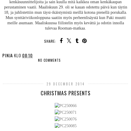
kenkäsuunnittelijoita ja sain kuulla mitä kaikkea oman kenkäkaupan
perustaminen vaatii. Maaliskuun 29. oli se kauan odotettu päivä kun täytin
18, ja juhlistettiin mun täysi-ikäistymistä meillä kotona pienellä porukalla.
Mun synttäriviikonloppuna saatiin myös perheenlisäystä kun Paki muutti
meille asumaan. Maaliskuussa fiilistelin myös kevättä ja odotin innolla
tulevaa Rooman-matkaa.
SHARE:
PINJA
KLO
08:10
NO COMMENTS
SHARE
29 DECEMBER 2014
CHRISTMAS PRESENTS