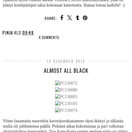
jäänyt koulujuttujen takia kokonaan katsomatta. Ihanaa lomaa kaikille! :)
SHARE:
PINJA
KLO
09:48
4 COMMENTS
SHARE
19 DECEMBER 2014
ALMOST ALL BLACK
Viime lauantaina nuorinkin kaveriporukastamme täysi-ikästyi ja tällaista
mulla oli juhlinnoissa päällä. Pitkästä aikaa kokomustaa ja pari valkoista
yksityiskohtaa kontrastiksi. Tuo Australiasta ostettu peplum-paita on jäänyt