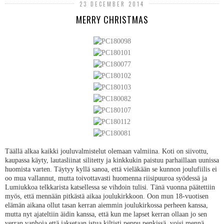
23 DECEMBER 2014
MERRY CHRISTMAS
Täällä alkaa kaikki jouluvalmistelut olemaan valmiina. Koti on siivottu,
kaupassa käyty, lautasliinat silitetty ja kinkkukin paistuu parhaillaan uunissa
huomista varten. Täytyy kyllä sanoa, että vieläkään se kunnon joulufiilis ei
oo mua vallannut, mutta toivottavasti huomenna riisipuuroa syödessä ja
Lumiukkoa telkkarista katsellessa se vihdoin tulisi. Tänä vuonna päätettiin
myös, että mennään pitkästä aikaa joulukirkkoon. Oon mun 18-vuotisen
elämän aikana ollut tasan kerran aiemmin joulukirkossa perheen kanssa,
mutta nyt ajateltiin äidin kanssa, että kun me lapset kerran ollaan jo sen
verran vanhoja että jaksetaan istua kiltisti peppu penkissä, voisi mennä