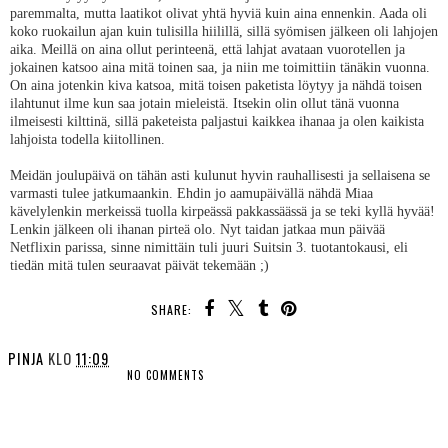
paremmalta, mutta laatikot olivat yhtä hyviä kuin aina ennenkin. Aada oli
koko ruokailun ajan kuin tulisilla hiilillä, sillä syömisen jälkeen oli lahjojen
aika. Meillä on aina ollut perinteenä, että lahjat avataan vuorotellen ja
jokainen katsoo aina mitä toinen saa, ja niin me toimittiin tänäkin vuonna.
On aina jotenkin kiva katsoa, mitä toisen paketista löytyy ja nähdä toisen
ilahtunut ilme kun saa jotain mieleistä. Itsekin olin ollut tänä vuonna
ilmeisesti kilttinä, sillä paketeista paljastui kaikkea ihanaa ja olen kaikista
lahjoista todella kiitollinen.
Meidän joulupäivä on tähän asti kulunut hyvin rauhallisesti ja sellaisena se
varmasti tulee jatkumaankin. Ehdin jo aamupäivällä nähdä Miaa
kävelylenkin merkeissä tuolla kirpeässä pakkassäässä ja se teki kyllä hyvää!
Lenkin jälkeen oli ihanan pirteä olo. Nyt taidan jatkaa mun päivää
Netflixin parissa, sinne nimittäin tuli juuri Suitsin 3. tuotantokausi, eli
tiedän mitä tulen seuraavat päivät tekemään ;)
SHARE:
PINJA
KLO
11:09
NO COMMENTS
SHARE