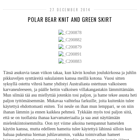
27 DECEMBER 2014
POLAR BEAR KNIT AND GREEN SKIRT
Tässä asukuvia tasan viikon takaa, kun kävin koulun joulukirkossa ja juhlin
pikkuveljen synttäreitä sukulaisten kanssa meillä kotona. Vuosi sitten
syksyllä ostettu vihreä hame yhdistyi Australiasta ostettuun valkoiseen
karvaneuleeseen, ja päälle heitin valkoisen villakangastakin lämmittämään.
Mun silmää tää asu miellyttää jotenkin tosi paljon, ja hame tekee asusta heti
paljon tyttömäisemmän. Mukavaa vaihtelua farkuille, joita kuitenkin tulee
käytettyä ehdottomasti eniten. Toi neule on ihan mun lemppari, se on niin
ihanan lämmin ja ennen kaikkea pehmeä. Tykkään myös tosi paljon siitä,
että se on tuollaista ihanaa karvamateriaalia ja saa asut näyttämään
mielenkiintoisemmilta. Oon nyt viime aikoina tsempannut hameiden
käytön kanssa, mutta edelleen hameita tulee käytettyä lähinnä silloin kun
haluaa pukeutua hieman juhlavammin, vaikka toimivathan hameet