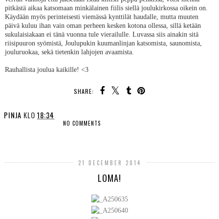
pitkästä aikaa katsomaan minkälainen fiilis siellä joulukirkossa oikein on.
Käydään myös perinteisesti viemässä kynttilät haudalle, mutta muuten
päivä kuluu ihan vain oman perheen kesken kotona ollessa, sillä ketään
sukulaisiakaan ei tänä vuonna tule vierailulle. Luvassa siis ainakin sitä
riisipuuron syömistä, Joulupukin kuumanlinjan katsomista, saunomista,
jouluruokaa, sekä tietenkin lahjojen avaamista.
Rauhallista joulua kaikille! <3
SHARE:
PINJA
KLO
18:34
NO COMMENTS
SHARE
21 DECEMBER 2014
LOMA!