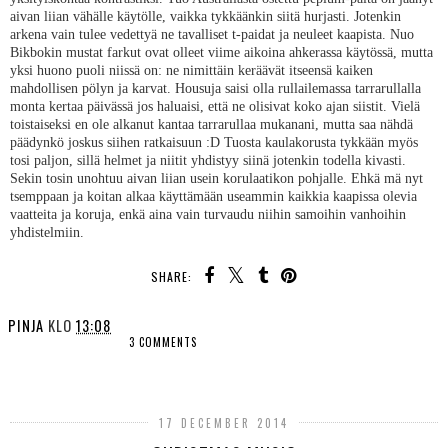
aivan liian vähälle käytölle, vaikka tykkäänkin siitä hurjasti. Jotenkin
arkena vain tulee vedettyä ne tavalliset t-paidat ja neuleet kaapista. Nuo
Bikbokin mustat farkut ovat olleet viime aikoina ahkerassa käytössä, mutta
yksi huono puoli niissä on: ne nimittäin keräävät itseensä kaiken
mahdollisen pölyn ja karvat. Housuja saisi olla rullailemassa tarrarullalla
monta kertaa päivässä jos haluaisi, että ne olisivat koko ajan siistit. Vielä
toistaiseksi en ole alkanut kantaa tarrarullaa mukanani, mutta saa nähdä
päädynkö joskus siihen ratkaisuun :D Tuosta kaulakorusta tykkään myös
tosi paljon, sillä helmet ja niitit yhdistyy siinä jotenkin todella kivasti.
Sekin tosin unohtuu aivan liian usein korulaatikon pohjalle. Ehkä mä nyt
tsemppaan ja koitan alkaa käyttämään useammin kaikkia kaapissa olevia
vaatteita ja koruja, enkä aina vain turvaudu niihin samoihin vanhoihin
yhdistelmiin.
SHARE:
PINJA
KLO
13:08
3 COMMENTS
SHARE
17 DECEMBER 2014