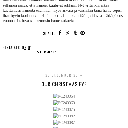
loistavasti arkipukeutumisessakin. Jotenkin mulle on vain jostain jäänyt
sellainen ajatus, että hameet kuuluvat juhlaan. Nyt yritänkin alkaa
käyttämään hameita enemmän myös arkena ja varsinkin tämä hame sopisi
ihan hyvin kouluunkin, sillä materiaali ei ole mitään juhlavaa. Ehkäpä ensi
vuonna siis luvassa enemmän hameasukuvia.
SHARE:
PINJA
KLO
09:01
5 COMMENTS
SHARE
25 DECEMBER 2014
OUR CHRISTMAS EVE