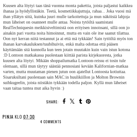
Kuusen alta löytyi taas tänä vuonna monta pakettia, joista paljastui kaikkea
ihanaa ja hyödyllistäkin. Teetä, kosmetiikkajuttuja, rahaa... Joka vuosi mä
ihan yllätyn siitä, kuinka juuri mulle tarkoitettuja ja mun näköisiä lahjoja
mun läheiset on osanneet mulle antaa. Noista tytöiltä saamistani
RealTechniquesin meikkisiveltimistä oon erityisen innoissani, sillä oon jo
ainakin pari vuotta noita himoinnut, mutta en vain ole itse saanut tilattua.
Oon nyt kerran niitä testannut ja ai että mä tykkään! Sain tytöiltä myös ton
ihanan karvakauluksen/tuubihuivin, enkä malta odottaa että pääsen
käyttämään sitä kunnolla kun teen jotain muutakin kuin vain istun kotona
:D Lontoon matkakassa puolestaan kiittää parista kirjekuoresta, jotka
kuusen alta löytyi. Mikään shoppailumatka Lontoon-reissu ei tosin tule
olemaan, sillä mun täytyy säästää pennosiani kevään Kalifornian-matkaa
varten, mutta muutaman pienen jutun oon ajatellut Lontoosta kotiuttaa.
Sisaruksiltani puolestaan sain MAC:in huulikiillon ja Molton Brownin
suihkugeelin, joista niistäkin tykkään todella paljon. Kyllä mun läheiset
vaan taitaa tuntea mut aika hyvin :)
SHARE:
PINJA
KLO
07:30
4 COMMENTS
SHARE