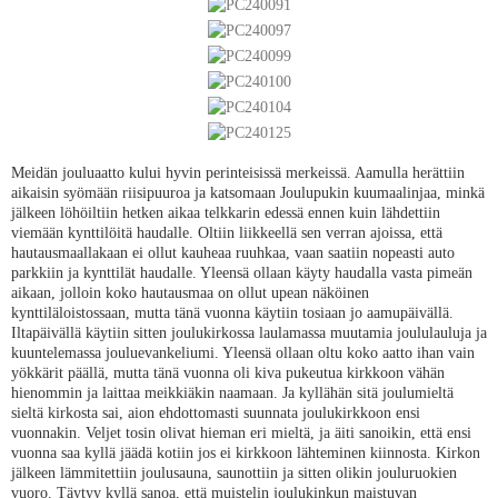
Meidän jouluaatto kului hyvin perinteisissä merkeissä. Aamulla herättiin
aikaisin syömään riisipuuroa ja katsomaan Joulupukin kuumaalinjaa, minkä
jälkeen löhöiltiin hetken aikaa telkkarin edessä ennen kuin lähdettiin
viemään kynttilöitä haudalle. Oltiin liikkeellä sen verran ajoissa, että
hautausmaallakaan ei ollut kauheaa ruuhkaa, vaan saatiin nopeasti auto
parkkiin ja kynttilät haudalle. Yleensä ollaan käyty haudalla vasta pimeän
aikaan, jolloin koko hautausmaa on ollut upean näköinen
kynttiläloistossaan, mutta tänä vuonna käytiin tosiaan jo aamupäivällä.
Iltapäivällä käytiin sitten joulukirkossa laulamassa muutamia joululauluja ja
kuuntelemassa jouluevankeliumi. Yleensä ollaan oltu koko aatto ihan vain
yökkärit päällä, mutta tänä vuonna oli kiva pukeutua kirkkoon vähän
hienommin ja laittaa meikkiäkin naamaan. Ja kyllähän sitä joulumieltä
sieltä kirkosta sai, aion ehdottomasti suunnata joulukirkkoon ensi
vuonnakin. Veljet tosin olivat hieman eri mieltä, ja äiti sanoikin, että ensi
vuonna saa kyllä jäädä kotiin jos ei kirkkoon lähteminen kiinnosta. Kirkon
jälkeen lämmitettiin joulusauna, saunottiin ja sitten olikin jouluruokien
vuoro. Täytyy kyllä sanoa, että muistelin joulukinkun maistuvan