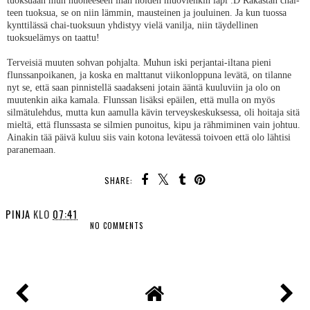
tuoksuaan mun huoneeseen ihan noiden muovienkin läpi :D Rakastan chai-
teen tuoksua, se on niin lämmin, mausteinen ja jouluinen. Ja kun tuossa
kynttilässä chai-tuoksuun yhdistyy vielä vanilja, niin täydellinen
tuoksuelämys on taattu!
Terveisiä muuten sohvan pohjalta. Muhun iski perjantai-iltana pieni
flunssanpoikanen, ja koska en malttanut viikonloppuna levätä, on tilanne
nyt se, että saan pinnistellä saadakseni jotain ääntä kuuluviin ja olo on
muutenkin aika kamala. Flunssan lisäksi epäilen, että mulla on myös
silmätulehdus, mutta kun aamulla kävin terveyskeskuksessa, oli hoitaja sitä
mieltä, että flunssasta se silmien punoitus, kipu ja rähmiminen vain johtuu.
Ainakin tää päivä kuluu siis vain kotona levätessä toivoen että olo lähtisi
paranemaan.
SHARE:
PINJA
KLO
07:41
NO COMMENTS
SHARE