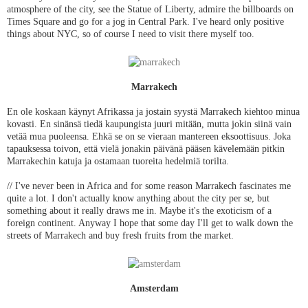
atmosphere of the city, see the Statue of Liberty, admire the billboards on
Times Square and go for a jog in Central Park. I've heard only positive
things about NYC, so of course I need to visit there myself too.
Marrakech
En ole koskaan käynyt Afrikassa ja jostain syystä Marrakech kiehtoo minua
kovasti. En sinänsä tiedä kaupungista juuri mitään, mutta jokin siinä vain
vetää mua puoleensa. Ehkä se on se vieraan mantereen eksoottisuus. Joka
tapauksessa toivon, että vielä jonakin päivänä pääsen kävelemään pitkin
Marrakechin katuja ja ostamaan tuoreita hedelmiä torilta.
// I've never been in Africa and for some reason Marrakech fascinates me
quite a lot. I don't actually know anything about the city per se, but
something about it really draws me in. Maybe it's the exoticism of a
foreign continent. Anyway I hope that some day I'll get to walk down the
streets of Marrakech and buy fresh fruits from the market.
Amsterdam