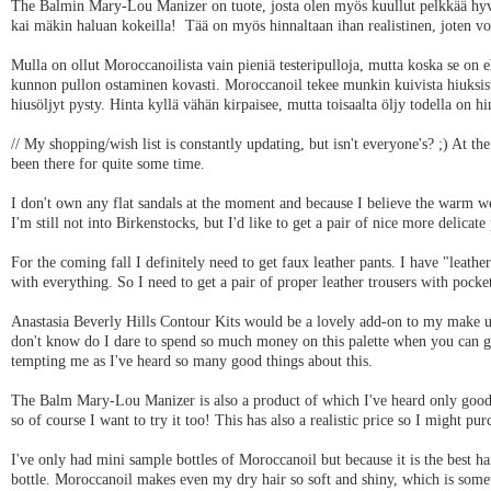
The Balmin Mary-Lou Manizer on tuote, josta olen myös kuullut pelkkää hyvää
kai mäkin haluan kokeilla! Tää on myös hinnaltaan ihan realistinen, joten vo
Mulla on ollut Moroccanoilista vain pieniä testeripulloja, mutta koska se on 
kunnon pullon ostaminen kovasti. Moroccanoil tekee munkin kuivista hiuksis
hiusöljyt pysty. Hinta kyllä vähän kirpaisee, mutta toisaalta öljy todella on hi
// My shopping/wish list is constantly updating, but isn't everyone's? ;) At the
been there for quite some time.
I don't own any flat sandals at the moment and because I believe the warm w
I'm still not into Birkenstocks, but I'd like to get a pair of nice more delicate
For the coming fall I definitely need to get faux leather pants. I have "leathe
with everything. So I need to get a pair of proper leather trousers with pocke
Anastasia Beverly Hills Contour Kits would be a lovely add-on to my make up 
don't know do I dare to spend so much money on this palette when you can get 
tempting me as I've heard so many good things about this.
The Balm Mary-Lou Manizer is also a product of which I've heard only good re
so of course I want to try it too! This has also a realistic price so I might pu
I've only had mini sample bottles of Moroccanoil but because it is the best hair
bottle. Moroccanoil makes even my dry hair so soft and shiny, which is someth