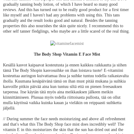
gradually tanning body lotion, of which I have heard so many good
reviews. And this has turned out to be really good product for a first timer
like myself and I haven't had any problems with using this. This tans
gradually and the result looks good and natural. Besides the tanning
properties this also nourishes the skin quite nicely. I recommend this to
other self tanner fledglings, who maybe are a little scared of the real thing.
The Body Shop Vitamin E Face Mist
Kesällä kasvot kaipaavat kosteutusta ja ennen kaikkea raikkautta ja siihen
tämä The Body Shopin kasvosuihke on ihan loistava tuote! E-vitamiini
kosteuttaa auringon kuivattamaa ihoa ja suihke tuntuu todella raikastavalta
iholla. Kuumana kesäpäivänä tämä on ihan must pitää mukana ja suihkia
kasvoille pitkin päivää aina kun tuntuu siltä että on pienen freesauksen
tarpeessa. Itse käytän tätä myös aina meikkauksen jälkeen meikin
kiinnittämiseen. Plussaa myös todella riittoisasta pullosta, tää on ollut
mulla käytössä vaikka kuinka kauan ja vieläkin on reippaasti suihketta
jäljellä.
// During summer the face needs moisturizing and above all refreshment
and that's what this The Body Shop face mist does incredibly well! The
vitamin E in this moisturizes the skin that the sun has dried out and the