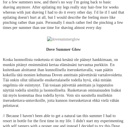
for a few summers now, and there's no way I'm going back to basic
shaving anymore. After epilating my legs really stay hair-free for weeks
whereas with just shaving I had to do it every other day. I'd lie if I said that
epilating doesn't hurt at all, but I would describe the feeling more like
pinching rather than pain. Personally I much rather feel the pinching a few
times per summer than use time for shaving almost every day.
Dove Summer Glow
Koska luonnollista rusketusta ei tänä kesänä ole päässyt hankkimaan, on
munkin pitänyt ensimmäistä kertaa elämässäni turvautua purkkiin. En
kuitenkaan aloittanut ihan kunnollisella itseruskettavalla, vaan päätin
kokeilla tätä monien kehumaa Doven asteittain päivettävää vartalovoidetta.
Tää onkin ollut tällaiselle ensikertalaiselle todella hyvä, eikä mitään
ongelmia ole esiintynyt. Tää tosiaan päivettää asteittain ja lopputulos
näyttää todella siistiltä ja luonnolliselta. Ruskettavan ominaisuuden lisäksi
tää myös kosteuttaa ihoa todella hyvin. Voin siis suositella muillekin
itseruskettava-untuvikoille, joita kunnon itseruskettavat ehkä vielä vähän
pelottavat.
// Because I haven't been able to get a natural tan this summer I had to
resort in bottle for the first time in my life. I didn't start my experimenting
with self tanners with a proper one and instead I decided to try this Dove