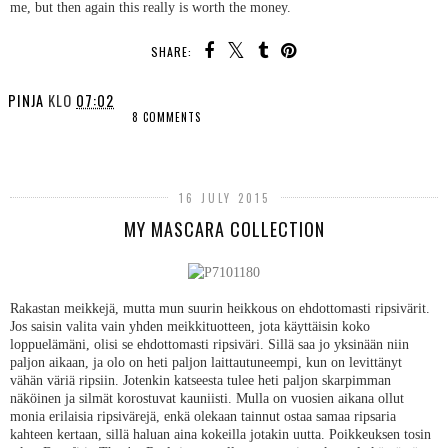
me, but then again this really is worth the money.
SHARE:
PINJA
KLO
07:02
8 COMMENTS
SHARE
16 JULY 2015
MY MASCARA COLLECTION
Rakastan meikkejä, mutta mun suurin heikkous on ehdottomasti ripsivärit.
Jos saisin valita vain yhden meikkituotteen, jota käyttäisin koko
loppuelämäni, olisi se ehdottomasti ripsiväri. Sillä saa jo yksinään niin
paljon aikaan, ja olo on heti paljon laittautuneempi, kun on levittänyt
vähän väriä ripsiin. Jotenkin katseesta tulee heti paljon skarpimman
näköinen ja silmät korostuvat kauniisti. Mulla on vuosien aikana ollut
monia erilaisia ripsivärejä, enkä olekaan tainnut ostaa samaa ripsaria
kahteen kertaan, sillä haluan aina kokeilla jotakin uutta. Poikkeuksen tosin