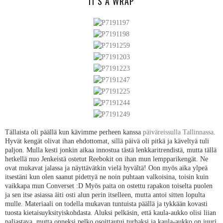
IT'S A WRAP
Tällaista oli päällä kun kävimme perheen kanssa
päiväreissulla Tallinnassa
.
Hyvät kengät olivat ihan ehdottomat, sillä päivä oli pitkä ja käveltyä tuli
paljon. Mulla kesti jonkin aikaa innostua tästä lenkkaritrendistä, mutta tällä
hetkellä nuo Jenkeistä ostetut Reebokit on ihan mun lempparikengät. Ne
ovat mukavat jalassa ja näyttävätkin vielä hyvältä! Oon myös aika ylpeä
itsestäni kun olen saanut pidettyä ne noin puhtaan valkoisina, toisin kuin
vaikkapa mun Converset :D Myös paita on ostettu rapakon toiselta puolen
ja sen itse asiassa äiti osti alun perin itselleen, mutta antoi sitten lopulta
mulle. Materiaali on todella mukavan tuntuista päällä ja tykkään kovasti
tuosta kietaisuyksityiskohdasta. Aluksi pelkäsin, että kaula-aukko olisi liian
paljastava, mutta onneksi pelko osoittautui turhaksi ja kaula-aukko on juuri