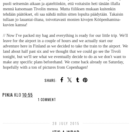
puoli seitsemän aikaan ja ajateltiinkin, että voitaisiin heti tänään illalla
mennä katsomaan Tivolin menoa. Mutta fiiliksen mukaan kuitenkin
tehdään päätökset, eli saa nähdä mihin sitten lopulta päädytään. Takaisin
tullaan jo lauantai-iltana, toivottavasti monien kivojen Kööpenhamina-
kuvien kanssa!
// Now I've packed my bag and everything is ready for our little trip. We'll
leave for the airport in a couple of hours and we actually start our
adventure here in Finland as we decided to take the train to the airport. We
land about half past six and we thought that we could go see the Tivoli
tonight, but we'll see what we eventually decide to do as we don't want to
make any specific plans beforehand. We come back already on Saturday,
hopefully with a ton of pictures from Copenhagen!
SHARE:
PINJA
KLO
10:55
1 COMMENT
SHARE
28 JULY 2015