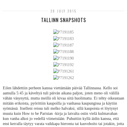
20 JULY 2015
TALLINN SNAPSHOTS
Eilen lähdettiin perheen kanssa viettämään päivää Tallinnassa. Kello soi
aamulla 5:45 ja käveltyä tuli päivän aikana paljon, joten meno oli välillä
vähän väsynyttä, mutta meillä oli kivaa siitä huolimatta. Ei tehty oikeastaan
mitään erikoista, pyörittiin kaupoilla ja vanhassa kaupungissa ja käytiin
syömässä. Itselleni reissu tuli melko halvaksi, sillä kaupoista ei löytynyt
muuta kuin How to be Parisian -kirja ja laivalta ostin vielä kulmavahan
kun vanha alkoi jo vedellä viimeisiään. Puhuttiin kyllä äidin kanssa, että
ensi kerralla täytyy varata vaikkapa hieronta tai kasvohoito tai jotakin, jotta