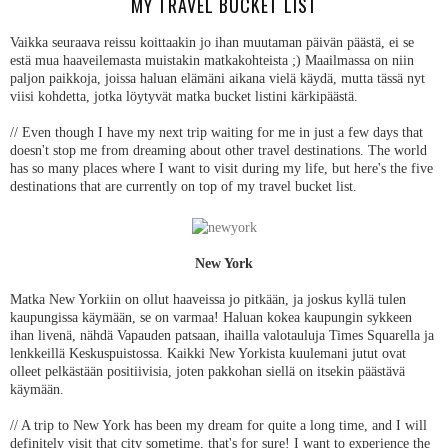
MY TRAVEL BUCKET LIST
Vaikka seuraava reissu koittaakin jo ihan muutaman päivän päästä, ei se
estä mua haaveilemasta muistakin matkakohteista ;) Maailmassa on niin
paljon paikkoja, joissa haluan elämäni aikana vielä käydä, mutta tässä nyt
viisi kohdetta, jotka löytyvät matka bucket listini kärkipäästä.
// Even though I have my next trip waiting for me in just a few days that
doesn't stop me from dreaming about other travel destinations. The world
has so many places where I want to visit during my life, but here's the five
destinations that are currently on top of my travel bucket list.
New York
Matka New Yorkiin on ollut haaveissa jo pitkään, ja joskus kyllä tulen
kaupungissa käymään, se on varmaa! Haluan kokea kaupungin sykkeen
ihan livenä, nähdä Vapauden patsaan, ihailla valotauluja Times Squarella ja
lenkkeillä Keskuspuistossa. Kaikki New Yorkista kuulemani jutut ovat
olleet pelkästään positiivisia, joten pakkohan siellä on itsekin päästävä
käymään.
// A trip to New York has been my dream for quite a long time, and I will
definitely visit that city sometime, that's for sure! I want to experience the