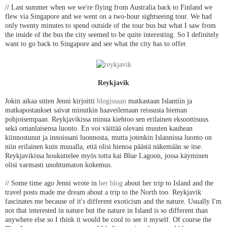
// Last summer when we we're flying from Australia back to Finland we
flew via Singapore and we went on a two-hour sightseeing tour. We had
only twenty minutes to spend outside of the tour bus but what I saw from
the inside of the bus the city seemed to be quite interesting. So I definitely
want to go back to Singapore and see what the city has to offer.
Reykjavik
Jokin aikaa sitten Jenni kirjoitti
blogissaan
matkastaan Islantiin ja
matkapostaukset saivat minutkin haaveilemaan reissusta hieman
pohjoisempaan. Reykjavikissa minua kiehtoo sen erilainen eksoottisuus
sekä omanlaisensa luonto. En voi väittää olevani muuten kauhean
kiinnostunut ja innoissani luonnosta, mutta jotenkin Islannissa luonto on
niin erilainen kuin muualla, että olisi hienoa päästä näkemään se itse.
Reykjavikissa houkuttelee myös totta kai Blue Lagoon, jossa käyminen
olisi varmasti unohtumaton kokemus.
// Some time ago Jenni wrote in
her blog
about her trip to Island and the
travel posts made me dream about a trip to the North too. Reykjavik
fascinates me because of it's different exoticism and the nature. Usually I'm
not that interested in nature but the nature in Island is so different than
anywhere else so I think it would be cool to see it myself. Of course the