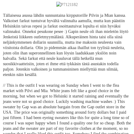
Tällaisessa asussa lähdin sunnuntaina kirpputorille Pilvin ja Mian kanssa.
Valkoiset farkut tuntuivat hyvältä valinnalta aamulla, mutta kun päästiin
Helsinkiin taivas repesi ja farkut osoittautuivat lopulta ei niin hyväksi
valinnaksi. Onneksi pesukone pesee :) Gapin neule oli ihan mieletön löytö
Jenkeistä liikkeen outletmyymälästä. Alkuperäinen hinta taisi olla siinä
neljänkymmenen dollarin suunnilla, mutta itse maksoin neuleesta vain
viisitoista dollaria. Olin jo pidemmän aikaa ihaillut ton tyylisiä neuleita,
joten olin ihan superonnellinen kun löysin laadukkaan yksilön noin
halvalla. Sekä farkut että neule kuuluvat tällä hetkellä mun
suosikkivaatteisiin, joten ei ihme että tykkäsin tästä asustakin todella
paljon. Jotenkin valkoinen ja tummansininen miellyttää mun silmää,
etenkin näin kesällä.
// This is the outfit I was wearing on Sunday when I went to the flea
market with Pilvi and Mia. White jeans felt like a good choice in the
morning, but when we got to Helsinki it started raining and eventually the
jeans were not so good choice. Luckily washing machine washes :) This
sweater by Gap was an absolute bargain from the Gap outlet store in the
USA. The price was originally something around forty dollars but I paid
just fifteen. I had been eyeing sweaters like this for quite a long time so of
course I was super happy when I found a quality one for so cheap. Both the
jeans and the sweater are part of my favorite clothes at the moment, so no
wonder that I really liked this outfit too. Somehow I find the combination