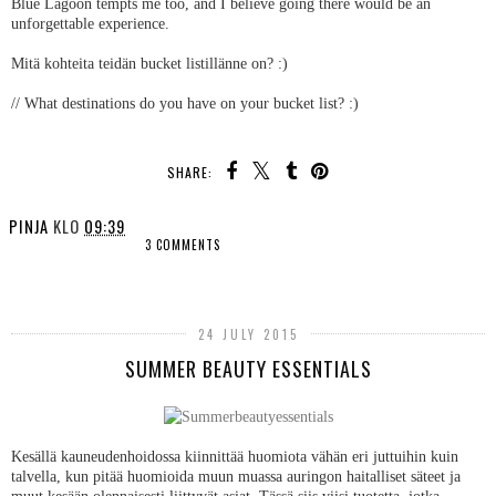
Blue Lagoon tempts me too, and I believe going there would be an
unforgettable experience.
Mitä kohteita teidän bucket listillänne on? :)
// What destinations do you have on your bucket list? :)
SHARE:
PINJA
KLO
09:39
3 COMMENTS
SHARE
24 JULY 2015
SUMMER BEAUTY ESSENTIALS
Kesällä kauneudenhoidossa kiinnittää huomiota vähän eri juttuihin kuin
talvella, kun pitää huomioida muun muassa auringon haitalliset säteet ja