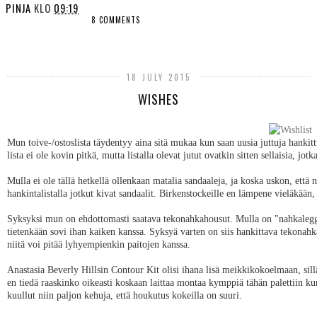
PINJA
KLO
09:19
8 COMMENTS
SHARE
18 JULY 2015
WISHES
Mun toive-/ostoslista täydentyy aina sitä mukaa kun saan uusia juttuja hankitt
lista ei ole kovin pitkä, mutta listalla olevat jutut ovatkin sitten sellaisia, jo
Mulla ei ole tällä hetkellä ollenkaan matalia sandaaleja, ja koska uskon, ett
hankintalistalla jotkut kivat sandaalit. Birkenstockeille en lämpene vieläkää
Syksyksi mun on ehdottomasti saatava tekonahkahousut. Mulla on "nahkaleggin
tietenkään sovi ihan kaiken kanssa. Syksyä varten on siis hankittava tekonahka
niitä voi pitää lyhyempienkin paitojen kanssa.
Anastasia Beverly Hillsin Contour Kit olisi ihana lisä meikkikokoelmaan, sill
en tiedä raaskinko oikeasti koskaan laittaa montaa kymppiä tähän palettiin ku
kuullut niin paljon kehuja, että houkutus kokeilla on suuri.