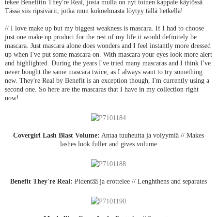
tekee Benefitin They're Real, josta mulla on nyt toinen kappale käytössä.
Tässä siis ripsivärit, jotka mun kokoelmasta löytyy tällä hetkellä!
// I love make up but my biggest weakness is mascara. If I had to choose
just one make up product for the rest of my life it would definitely be
mascara. Just mascara alone does wonders and I feel instantly more dressed
up when I've put some mascara on. With mascara your eyes look more alert
and highlighted. During the years I've tried many mascaras and I think I've
never bought the same mascara twice, as I always want to try something
new. They're Real by Benefit is an exception though, I'm currently using a
second one. So here are the mascaras that I have in my collection right
now!
Covergirl Lash Blast Volume:
Antaa tuuheutta ja volyymiä // Makes
lashes look fuller and gives volume
Benefit They're Real:
Pidentää ja erottelee // Lenghthens and separates