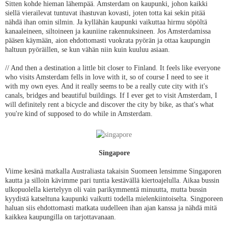
Sitten kohde hieman lähempää. Amsterdam on kaupunki, johon kaikki
siellä vierailevat tuntuvat ihastuvan kovasti, joten totta kai sekin pitää
nähdä ihan omin silmin. Ja kyllähän kaupunki vaikuttaa hirmu söpöltä
kanaaleineen, siltoineen ja kauniine rakennuksineen. Jos Amsterdamissa
pääsen käymään, aion ehdottomasti vuokrata pyörän ja ottaa kaupungin
haltuun pyöräillen, se kun vähän niin kuin kuuluu asiaan.
// And then a destination a little bit closer to Finland. It feels like everyone
who visits Amsterdam fells in love with it, so of course I need to see it
with my own eyes. And it really seems to be a really cute city with it's
canals, bridges and beautiful buildings. If I ever get to visit Amsterdam, I
will definitely rent a bicycle and discover the city by bike, as that's what
you're kind of supposed to do while in Amsterdam.
Singapore
Viime kesänä matkalla Australiasta takaisin Suomeen lensimme Singaporen
kautta ja silloin kävimme pari tuntia kestävällä kiertoajelulla. Aikaa bussin
ulkopuolella kiertelyyn oli vain parikymmentä minuutta, mutta bussin
kyydistä katseltuna kaupunki vaikutti todella mielenkiintoiselta. Singporeen
haluan siis ehdottomasti matkata uudelleen ihan ajan kanssa ja nähdä mitä
kaikkea kaupungilla on tarjottavanaan.