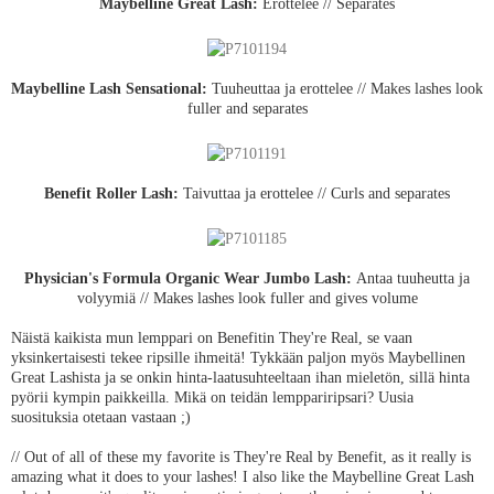
Maybelline Great Lash:
Erottelee // Separates
Maybelline Lash Sensational:
Tuuheuttaa ja erottelee // Makes lashes look
fuller and separates
Benefit Roller Lash:
Taivuttaa ja erottelee // Curls and separates
Physician's Formula Organic Wear Jumbo Lash:
Antaa tuuheutta ja
volyymiä // Makes lashes look fuller and gives volume
Näistä kaikista mun lemppari on Benefitin They're Real, se vaan
yksinkertaisesti tekee ripsille ihmeitä! Tykkään paljon myös Maybellinen
Great Lashista ja se onkin hinta-laatusuhteeltaan ihan mieletön, sillä hinta
pyörii kympin paikkeilla. Mikä on teidän lemppariripsari? Uusia
suosituksia otetaan vastaan ;)
// Out of all of these my favorite is They're Real by Benefit, as it really is
amazing what it does to your lashes! I also like the Maybelline Great Lash