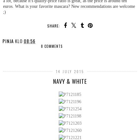
a lot, because it's quality-price ratio is great, as the price is around ten
euros. What is your favorite mascara? New recommendations are welcome
;)
SHARE:
PINJA
KLO
08:56
8 COMMENTS
SHARE
14 JULY 2015
NAVY & WHITE