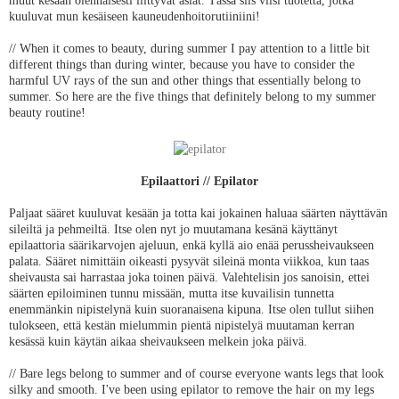
muut kesään olennaisesti liittyvät asiat. Tässä siis viisi tuotetta, jotka
kuuluvat mun kesäiseen kauneudenhoitorutiiniini!
// When it comes to beauty, during summer I pay attention to a little bit
different things than during winter, because you have to consider the
harmful UV rays of the sun and other things that essentially belong to
summer. So here are the five things that definitely belong to my summer
beauty routine!
Epilaattori // Epilator
Paljaat sääret kuuluvat kesään ja totta kai jokainen haluaa säärten näyttävän
sileiltä ja pehmeiltä. Itse olen nyt jo muutamana kesänä käyttänyt
epilaattoria säärikarvojen ajeluun, enkä kyllä aio enää perussheivaukseen
palata. Sääret nimittäin oikeasti pysyvät sileinä monta viikkoa, kun taas
sheivausta sai harrastaa joka toinen päivä. Valehtelisin jos sanoisin, ettei
säärten epiloiminen tunnu missään, mutta itse kuvailisin tunnetta
enemmänkin nipistelynä kuin suoranaisena kipuna. Itse olen tullut siihen
tulokseen, että kestän mielummin pientä nipistelyä muutaman kerran
kesässä kuin käytän aikaa sheivaukseen melkein joka päivä.
// Bare legs belong to summer and of course everyone wants legs that look
silky and smooth. I've been using epilator to remove the hair on my legs