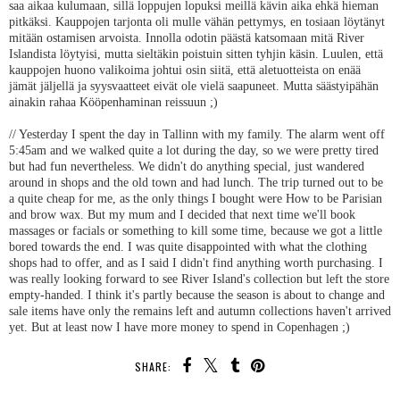
saa aikaa kulumaan, sillä loppujen lopuksi meillä kävin aika ehkä hieman
pitkäksi. Kauppojen tarjonta oli mulle vähän pettymys, en tosiaan löytänyt
mitään ostamisen arvoista. Innolla odotin päästä katsomaan mitä River
Islandista löytyisi, mutta sieltäkin poistuin sitten tyhjin käsin. Luulen, että
kauppojen huono valikoima johtui osin siitä, että aletuotteista on enää
jämät jäljellä ja syysvaatteet eivät ole vielä saapuneet. Mutta säästyipähän
ainakin rahaa Kööpenhaminan reissuun ;)
// Yesterday I spent the day in Tallinn with my family. The alarm went off
5:45am and we walked quite a lot during the day, so we were pretty tired
but had fun nevertheless. We didn't do anything special, just wandered
around in shops and the old town and had lunch. The trip turned out to be
a quite cheap for me, as the only things I bought were How to be Parisian
and brow wax. But my mum and I decided that next time we'll book
massages or facials or something to kill some time, because we got a little
bored towards the end. I was quite disappointed with what the clothing
shops had to offer, and as I said I didn't find anything worth purchasing. I
was really looking forward to see River Island's collection but left the store
empty-handed. I think it's partly because the season is about to change and
sale items have only the remains left and autumn collections haven't arrived
yet. But at least now I have more money to spend in Copenhagen ;)
SHARE: