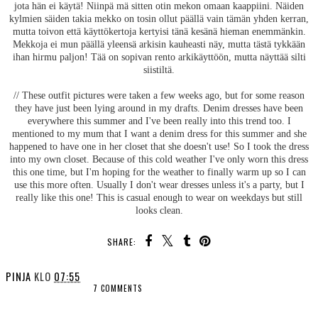
jota hän ei käytä! Niinpä mä sitten otin mekon omaan kaappiini. Näiden
kylmien säiden takia mekko on tosin ollut päällä vain tämän yhden kerran,
mutta toivon että käyttökertoja kertyisi tänä kesänä hieman enemmänkin.
Mekkoja ei mun päällä yleensä arkisin kauheasti näy, mutta tästä tykkään
ihan hirmu paljon! Tää on sopivan rento arkikäyttöön, mutta näyttää silti
siistiltä.
// These outfit pictures were taken a few weeks ago, but for some reason
they have just been lying around in my drafts. Denim dresses have been
everywhere this summer and I've been really into this trend too. I
mentioned to my mum that I want a denim dress for this summer and she
happened to have one in her closet that she doesn't use! So I took the dress
into my own closet. Because of this cold weather I've only worn this dress
this one time, but I'm hoping for the weather to finally warm up so I can
use this more often. Usually I don't wear dresses unless it's a party, but I
really like this one! This is casual enough to wear on weekdays but still
looks clean.
SHARE:
PINJA
KLO
07:55
7 COMMENTS
SHARE