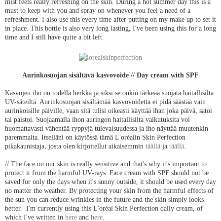
mist feels really refreshing on the skin. During a hot summer day this is a
must to keep with you and spray on whenever you feel a need of a
refreshment. I also use this every time after putting on my make up to set it
in place. This bottle is also very long lasting, I've been using this for a long
time and I still have quite a bit left.
Aurinkosuojan sisältävä kasvovoide // Day cream with SPF
Kasvojen iho on todella herkkä ja siksi se onkin tärkeää suojata haitallisilta
UV-säteiltä. Aurinkosuojan sisältämää kasvovoidetta ei pidä säästää vain
aurinkoisille päiville, vaan sitä tulisi oikeasti käyttää ihan joka päivä, satoi
tai paistoi. Suojaamalla ihon auringon haitallisilta vaikutuksita voi
huomattavasti vähentää ryppyjä tulevaisuudessa ja iho näyttää muutenkin
paremmalta. Itselläni on käytössä tämä L'oréalin Skin Perfection
pikakaunistaja, josta olen kirjoitellut aikaisemmin
täällä
ja
täällä
.
// The face on our skin is really sensitive and that's why it's important to
protect it from the harmful UV-rays. Face cream with SPF should not be
saved for only the days when it's sunny outside, it should be used every day
no matter the weather. By protecting your skin from the harmful effects of
the sun you can reduce wrinkles in the future and the skin simply looks
better. I'm currently using this L'oréal Skin Perfection daily cream, of
which I've written in
here
and
here
.