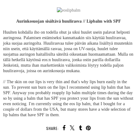
Aurinkosuojan sisältävä huulirasva // Lipbalm with SPF
Huulten kohdalla iho on todella ohut ja siksi huulet usein palavat helposti
auringossa. Palamisen estämiseksi kannattaakin siis käyttää huulirasvaa,
joka suojaa auringolta. Huulirasvaa tulee päivän aikana lisäiltyä muutenkin
niin usein, että käyttämällä rasvaa, jossa on UV-suoja, huulet tulee
suojattua auringon haitallisilta säteiltä oikeastaan huomaamattaan. Mulla on
tällä hetkellä käytössä eos:n huulirasva, jonka ostin parilla dollarilla
Jenkeistä, mutta ihan markettienkin valikoimista löytyy todella paljon
huulirasvoja, joissa on aurinkosuoja mukana.
// The skin on our lips is very thin and that's why lips burn easily in the
sun. To prevent sun burn on the lips I recommend using lip balm that has
SPF. Anyway you probably reapply lip balm multiple times during the day
so by using a balm that has SPF you protect your lips from the sun without
even noticing. I'm currently using the eos lip balm, that I bought for a
couple of dollars from the USA, but many stores have a wide selection of
lip balms that have SPF in them.
SHARE: