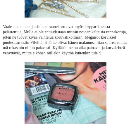
Vaaleanpunainen ja sininen rannekoru ovat myös kirpparikassista
pelastettuja. Mulla ei ole entuudestaan mitään noiden kaltaisia rannekoruja,
joten ne tuovat kivaa vaihtelua koruvalikoimaan. Megaisot korvikset
puolestaan ostin Pilviltä, sillä ne olivat hänen makuunsa liian suuret, mutta
mä rakastuin niihin palavasti. Kyllähän ne on aika painavat ja korvalehteä
venyttävät, mutta eiköhän niillekin käyttöä kuitenkin tule :)