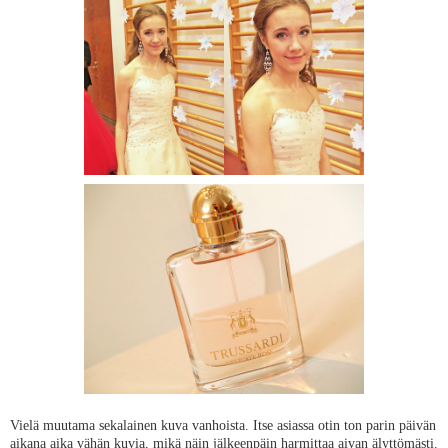
Vielä muutama sekalainen kuva vanhoista. Itse asiassa otin ton parin päivän
aikana aika vähän kuvia, mikä näin jälkeenpäin harmittaa aivan älyttömästi.