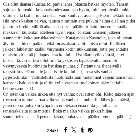
Ois ollut ihanaa ikuistaa toi päivä lähes jokaista hetkeä myöten. Tanssit
sujuivat kuitenkin kokonaisuudessaan ihan hyvin, mitä nyt pieniä mokia
sattui siellä täällä, mutta nehän vain kuuluvat asiaan ;) Pieni mekkokriisi
iski myös kesken päivän, tajusin nimittäin että pukuni helma oli liian pitkä
ja astuin itsekin välillä aika pahasti sen päälle. Jollain ihmeen kaupalla
mekko on kuitenkin edelleen täysin ehjä! Torstain tanssien jälkeen
suunnattiin koko porukka syömään Katajanokan Kasinolle, joka oli aivan
älyttömän hieno paikka, eikä ruoassakaan valittamista ollut. Illallisen
jälkeen lähdettiin kaikki väsyneinä kotiin nukkumaan, jotta perjantaina
oltaisiin virkeinä juhlapuvuissa koululla. Uskallan kyllä väittää, ettei
kukaan kovin virkeä ollut, mutta ykkösten tapakasvattaminen oli
väsymyksestä huolimatta hauskaa puuhaa ;) Perjantaina iltapäivällä
tanssittiin vielä omalle ja entiselle koululleni, jossa siis vanhat
järjestettiinkin. Vastustelusta huolimatta sain molemmat veljeni tanssimaan
kanssani hakuvalssit ja oltiin kyllä varmasti melkoinen näky lattialla
heiluessamme :D
On jotenkin vaikea uskoa että nyt vanhat ovat sitten ohi. Koko jakson ajan
treenattiin kolme kertaa viikossa ja vanhoista puhuttiin lähes joka päivä,
joten olo on jotenkin tyhjä kun ei olekaan enää mitä jännittää tai
tanssiaskeleita joita miettiä. Ehkä mä alan vaikka pikku hiljaa
suunnittelemaan sitä penkkariasua, jonka vedän päälleni vuoden päästä ;)
SHARE: