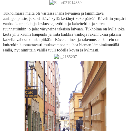
Tukholmassa meitä oli vastassa ihana keväinen ja lämmittävä
auringonpaiste, joka ei ikävä kyllä kestänyt koko päivää. Käveltiin ympäri
vanhaa kaupunkia ja keskustaa, syötiin ja kahviteltiin ja sitten
suunnattiinkin jo jalat väsyneinä takaisin laivaan. Tukholma on kyllä joka
kerta yhtä kaunis kaupunki ja niitä kaikkia vanhoja rakennuksia jaksaisi
katsella vaikka kuinka pitkään. Käveleminen ja rakennusten katselu on
kuitenkin huomattavasti mukavampaa puuhaa hieman lämpimämmällä
säällä, nyt nimittäin välillä tuuli todella kovaa ja kylmästi.