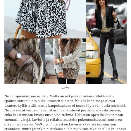
we♥it
Niin inspiraatio, missä olet? Mulla on nyt jonkun aikaan ollut todella
epäinspiroitunut olo pukeutumisen suhteen. Kaikki kaapissa jo olevat
vaatteet kyllästyttää, mutta kaupoistakaan ei tunnu löytyvän uusia mieleisiä.
Niinpä samat vaatteet ja samat asut valikoituvat päälleni päivästä toiseen,
enkä keksi mitään kivoja uusia yhdistelmiä. Haluaisin opetella käyttämään
enemmän värejä, kuvioita ja erilaisia asusteita pukeutumisessani, mutta en
oikein tiedä miten. We♥it ja Pinterest on kovassa käytössä inspiraation
etsinnässä, mutta jotenkin niistäkään ei ole nyt viime aikoina ollut kauheasti