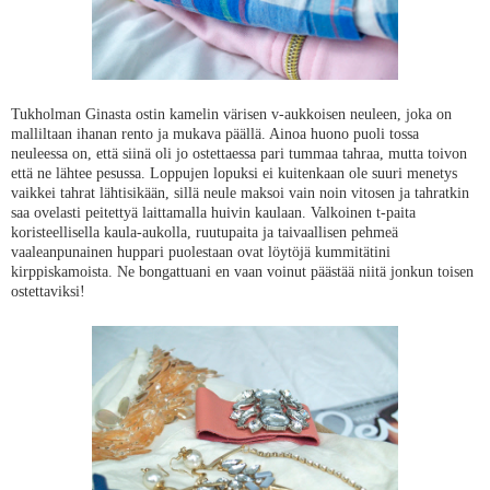
Tukholman Ginasta ostin kamelin värisen v-aukkoisen neuleen, joka on
malliltaan ihanan rento ja mukava päällä. Ainoa huono puoli tossa
neuleessa on, että siinä oli jo ostettaessa pari tummaa tahraa, mutta toivon
että ne lähtee pesussa. Loppujen lopuksi ei kuitenkaan ole suuri menetys
vaikkei tahrat lähtisikään, sillä neule maksoi vain noin vitosen ja tahratkin
saa ovelasti peitettyä laittamalla huivin kaulaan. Valkoinen t-paita
koristeellisella kaula-aukolla, ruutupaita ja taivaallisen pehmeä
vaaleanpunainen huppari puolestaan ovat löytöjä kummitätini
kirppiskamoista. Ne bongattuani en vaan voinut päästää niitä jonkun toisen
ostettaviksi!