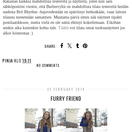
Rakastan kaikkia mahdollisia testereitä ja näytteitä, joten kun sain
sähköpostiini viestin, että Burberryltä on mahdollista tilata testereitä heidän
uudesta Brit Rhythm -hajuvedestään en epäröinyt hetkeäkään, vaan laitoin
tilausta menemään samantien. Muutama päivä sitten nää näytteet tipahti
postilaatikkoon, mutta vielä en ole näitä ehtinyt kokeilemaan. Eiköhän
senkin aika kuitenkin kohta tule.
Täältä
voi tilata omat tuoksunäytteet jos
alkoi kiinnostaa :)
SHARE:
PINJA
KLO
19:11
NO COMMENTS
SHARE
25 FEBRUARY 2014
FURRY FRIEND