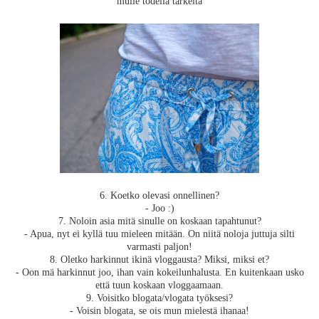
mulle todella tärkeitä
6. Koetko olevasi onnellinen?
- Joo :)
7. Noloin asia mitä sinulle on koskaan tapahtunut?
- Apua, nyt ei kyllä tuu mieleen mitään. On niitä noloja juttuja silti
varmasti paljon!
8. Oletko harkinnut ikinä vloggausta? Miksi, miksi et?
- Oon mä harkinnut joo, ihan vain kokeilunhalusta. En kuitenkaan usko
että tuun koskaan vloggaamaan.
9. Voisitko blogata/vlogata työksesi?
- Voisin blogata, se ois mun mielestä ihanaa!