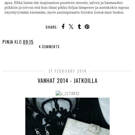
apua. Ehkä laitan tän inspiraation puutteen stressin, talven ja harmauden
piikkiin ja toivon että kun ilmat pikku hiljaa lämpenee ja aurinkokin rupeaa
näyttäytymään enemmän, myös asuinspiraatio löytäisi tiensä mun luokse.
SHARE:
PINJA
KLO
09:15
4 COMMENTS
SHARE
21 FEBRUARY 2014
VANHAT 2014 - JATKOILLA