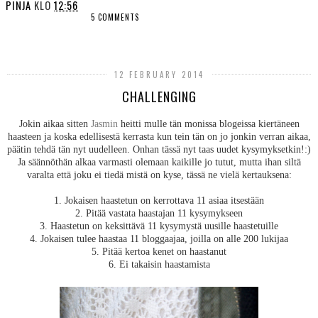
PINJA
KLO
12:56
5 COMMENTS
SHARE
12 FEBRUARY 2014
CHALLENGING
Jokin aikaa sitten
Jasmin
heitti mulle tän monissa blogeissa kiertäneen
haasteen ja koska edellisestä kerrasta kun tein tän on jo jonkin verran aikaa,
päätin tehdä tän nyt uudelleen. Onhan tässä nyt taas uudet kysymyksetkin!:)
Ja säännöthän alkaa varmasti olemaan kaikille jo tutut, mutta ihan siltä
varalta että joku ei tiedä mistä on kyse, tässä ne vielä kertauksena:
1. Jokaisen haastetun on kerrottava 11 asiaa itsestään
2. Pitää vastata haastajan 11 kysymykseen
3. Haastetun on keksittävä 11 kysymystä uusille haastetuille
4. Jokaisen tulee haastaa 11 bloggaajaa, joilla on alle 200 lukijaa
5. Pitää kertoa kenet on haastanut
6. Ei takaisin haastamista