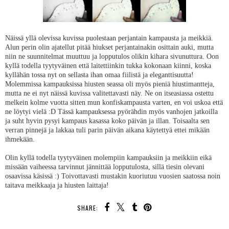
Näissä yllä olevissa kuvissa puolestaan perjantain kampausta ja meikkiä.
Alun perin olin ajatellut pitää hiukset perjantainakin osittain auki, mutta
niin ne suunnitelmat muuttuu ja lopputulos olikin kihara sivunuttura. Oon
kyllä todella tyytyväinen että laitettiinkin tukka kokonaan kiinni, koska
kyllähän tossa nyt on sellasta ihan omaa fiilistä ja eleganttisuutta!
Molemmissa kampauksissa hiusten seassa oli myös pieniä hiustimantteja,
mutta ne ei nyt näissä kuvissa valitettavasti näy. Ne on itseasiassa ostettu
melkein kolme vuotta sitten mun konfiskampausta varten, en voi uskoa että
ne löytyi vielä :D Tässä kampauksessa pyörähdin myös vanhojen jatkoilla
ja suht hyvin pysyi kampaus kasassa koko päivän ja illan. Toisaalta sen
verran pinnejä ja lakkaa tuli parin päivän aikana käytettyä ettei mikään
ihmekään.
Olin kyllä todella tyytyväinen molempiin kampauksiin ja meikkiin eikä
missään vaiheessa tarvinnut jännittää lopputulosta, sillä tiesin olevani
osaavissa käsissä :) Toivottavasti mustakin kuoriutuu vuosien saatossa noin
taitava meikkaaja ja hiusten laittaja!
SHARE: