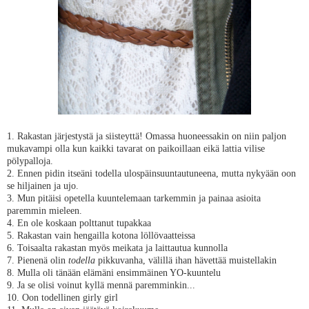
1. Rakastan järjestystä ja siisteyttä! Omassa huoneessakin on niin paljon
mukavampi olla kun kaikki tavarat on paikoillaan eikä lattia vilise
pölypalloja.
2. Ennen pidin itseäni todella ulospäinsuuntautuneena, mutta nykyään oon
se hiljainen ja ujo.
3. Mun pitäisi opetella kuuntelemaan tarkemmin ja painaa asioita
paremmin mieleen.
4. En ole koskaan polttanut tupakkaa
5. Rakastan vain hengailla kotona löllövaatteissa
6. Toisaalta rakastan myös meikata ja laittautua kunnolla
7. Pienenä olin
todella
pikkuvanha, välillä ihan hävettää muistellakin
8. Mulla oli tänään elämäni ensimmäinen YO-kuuntelu
9. Ja se olisi voinut kyllä mennä paremminkin...
10. Oon todellinen girly girl