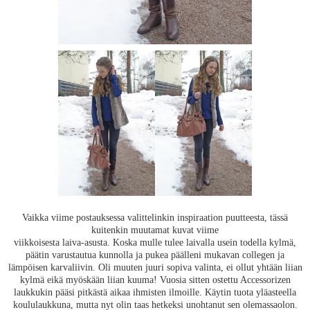
Vaikka viime postauksessa valittelinkin inspiraation puutteesta, tässä
kuitenkin muutamat kuvat viime
viikkoisesta laiva-asusta. Koska mulle tulee laivalla usein todella kylmä,
päätin varustautua kunnolla ja pukea päälleni mukavan collegen ja
lämpöisen karvaliivin. Oli muuten juuri sopiva valinta, ei ollut yhtään liian
kylmä eikä myöskään liian kuuma! Vuosia sitten ostettu Accessorizen
laukkukin pääsi pitkästä aikaa ihmisten ilmoille. Käytin tuota yläasteella
koululaukkuna, mutta nyt olin taas hetkeksi unohtanut sen olemassaolon.