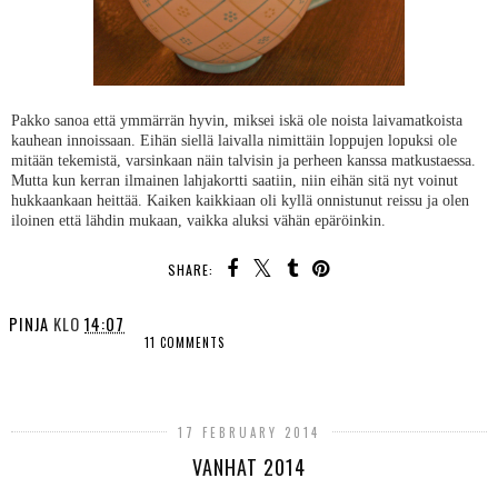
Pakko sanoa että ymmärrän hyvin, miksei iskä ole noista laivamatkoista
kauhean innoissaan. Eihän siellä laivalla nimittäin loppujen lopuksi ole
mitään tekemistä, varsinkaan näin talvisin ja perheen kanssa matkustaessa.
Mutta kun kerran ilmainen lahjakortti saatiin, niin eihän sitä nyt voinut
hukkaankaan heittää. Kaiken kaikkiaan oli kyllä onnistunut reissu ja olen
iloinen että lähdin mukaan, vaikka aluksi vähän epäröinkin.
SHARE:
PINJA
KLO
14:07
11 COMMENTS
SHARE
17 FEBRUARY 2014
VANHAT 2014