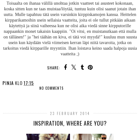
Toisaalta on ihanaa välillä unohtaa jotkin vaatteet tai asusteet kokonaan,
koska sitten kun ne taas muistaa/löytää, tuntuu kuin olisi saanut jotain ihan
uutta. Mulle tapahtuu tätä usein varsinkin kirppiskamojen kanssa. Heittelen
kirpparikamoihin usein sellaisia vaatteita, joita ei ole tullut pitkään aikaan
käytettyä ja siinä vaiheessa kun ne olisi aika viedä sinne kirpputorille
nappaankin monet takaisin kaappiin. "Oi vitsi, en muistanutkaan että mulla
on tällänen!" ja "hei täähän on kiva, ei tätä voi myydä!" kuuluu mun suusta
usein kun käydään vielä viimeisen kerran läpi niitä tavaroita, jotka on
tarkoitus viedä kirpparille myyntiin. Ihan loistava keino saada halpoja uusia
vaatteita ;)
SHARE:
PINJA
KLO
17:15
NO COMMENTS
SHARE
23 FEBRUARY 2014
INSPIRATION, WHERE ARE YOU?