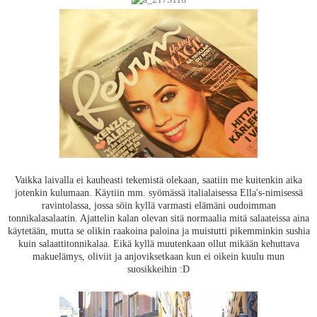
Vaikka laivalla ei kauheasti tekemistä olekaan, saatiin me kuitenkin aika
jotenkin kulumaan. Käytiin mm. syömässä italialaisessa Ella's-nimisessä
ravintolassa, jossa söin kyllä varmasti elämäni oudoimman
tonnikalasalaatin. Ajattelin kalan olevan sitä normaalia mitä salaateissa aina
käytetään, mutta se olikin raakoina paloina ja muistutti pikemminkin sushia
kuin salaattitonnikalaa. Eikä kyllä muutenkaan ollut mikään kehuttava
makuelämys, oliviit ja anjoviksetkaan kun ei oikein kuulu mun
suosikkeihin :D