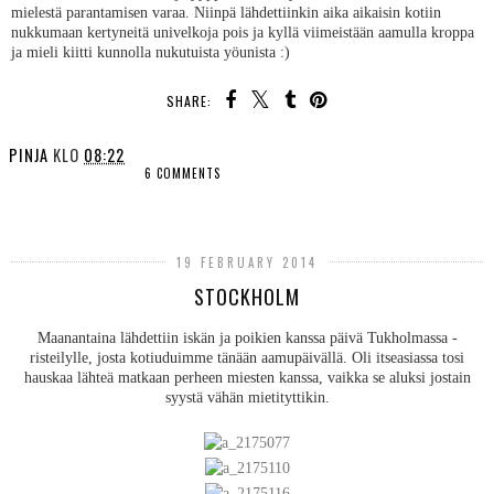
mielestä parantamisen varaa. Niinpä lähdettiinkin aika aikaisin kotiin
nukkumaan kertyneitä univelkoja pois ja kyllä viimeistään aamulla kroppa
ja mieli kiitti kunnolla nukutuista yöunista :)
SHARE:
PINJA
KLO
08:22
6 COMMENTS
SHARE
19 FEBRUARY 2014
STOCKHOLM
Maanantaina lähdettiin iskän ja poikien kanssa päivä Tukholmassa -
risteilylle, josta kotiuduimme tänään aamupäivällä. Oli itseasiassa tosi
hauskaa lähteä matkaan perheen miesten kanssa, vaikka se aluksi jostain
syystä vähän mietityttikin.