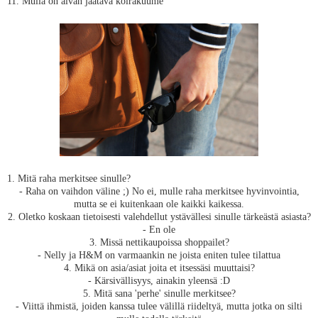
11. Mulla on aivan jäätävä koirakuume
1. Mitä raha merkitsee sinulle?
- Raha on vaihdon väline ;) No ei, mulle raha merkitsee hyvinvointia,
mutta se ei kuitenkaan ole kaikki kaikessa.
2. Oletko koskaan tietoisesti valehdellut ystävällesi sinulle tärkeästä asiasta?
- En ole
3. Missä nettikaupoissa shoppailet?
- Nelly ja H&M on varmaankin ne joista eniten tulee tilattua
4. Mikä on asia/asiat joita et itsessäsi muuttaisi?
- Kärsivällisyys, ainakin yleensä :D
5. Mitä sana 'perhe' sinulle merkitsee?
- Viittä ihmistä, joiden kanssa tulee välillä riideltyä, mutta jotka on silti