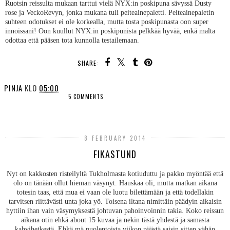
Ruotsin reissulta mukaan tarttui vielä NYX:in poskipuna sävyssä Dusty
rose ja VeckoRevyn, jonka mukana tuli peiteainepaletti. Peiteainepaletin
suhteen odotukset ei ole korkealla, mutta tosta poskipunasta oon super
innoissani! Oon kuullut NYX:in poskipunista pelkkää hyvää, enkä malta
odottaa että pääsen tota kunnolla testailemaan.
SHARE:
PINJA
KLO
05:00
5 COMMENTS
SHARE
8 FEBRUARY 2014
FIKASTUND
Nyt on kakkosten risteilyltä Tukholmasta kotiuduttu ja pakko myöntää että
olo on tänään ollut hieman väsynyt. Hauskaa oli, mutta matkan aikana
totesin taas, että mua ei vaan ole luotu bilettämään ja että todellakin
tarvitsen riittävästi unta joka yö. Toisena iltana nimittäin päädyin aikaisin
hyttiin ihan vain väsymyksestä johtuvan pahoinvoinnin takia. Koko reissun
aikana otin ehkä about 15 kuvaa ja nekin tästä yhdestä ja samasta
kahvihetkestä. Ehkä mä puolentoista viikon päästä saisin sitten vähän