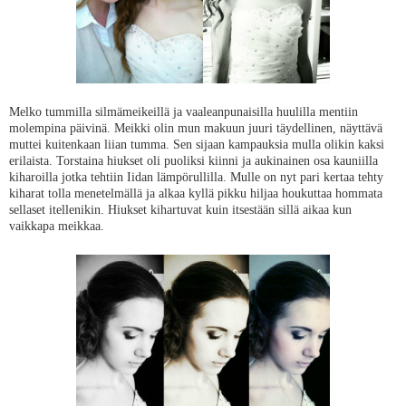
Melko tummilla silmämeikeillä ja vaaleanpunaisilla huulilla mentiin
molempina päivinä. Meikki olin mun makuun juuri täydellinen, näyttävä
muttei kuitenkaan liian tumma. Sen sijaan kampauksia mulla olikin kaksi
erilaista. Torstaina hiukset oli puoliksi kiinni ja aukinainen osa kauniilla
kiharoilla jotka tehtiin Iidan lämpörullilla. Mulle on nyt pari kertaa tehty
kiharat tolla menetelmällä ja alkaa kyllä pikku hiljaa houkuttaa hommata
sellaset itellenikin. Hiukset kihartuvat kuin itsestään sillä aikaa kun
vaikkapa meikkaa.