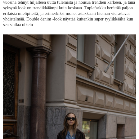
vuosina tehnyt hiljalleen uutta tulemista ja nousua trendien kärkeen, ja tänä
syksynä look on trendikkäämpi kuin koskaan. Tuplafarkku herättää paljon
erilaisia mielipiteitä, ja esimerkiksi monet asiakkaani hieman vierastavat
yhdistelmää. Double denim -look näyttää kuitenkin super tyylikkäältä kun
sen stailaa oikein.