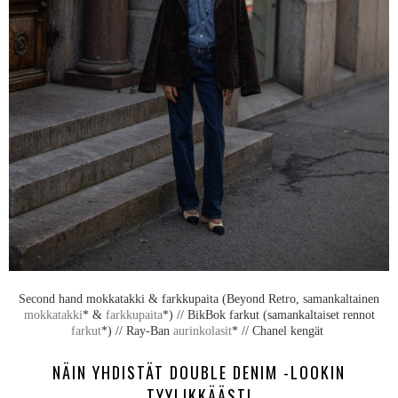
Second hand mokkatakki & farkkupaita (Beyond Retro, samankaltainen
mokkatakki
* &
farkkupaita
*) // BikBok farkut (samankaltaiset rennot
farkut
*) // Ray-Ban
aurinkolasit
* // Chanel kengät
NÄIN YHDISTÄT DOUBLE DENIM -LOOKIN
TYYLIKKÄÄSTI