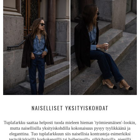
NAISELLISET YKSITYISKOHDAT
Tuplafarkku saattaa helposti tuoda mieleen hieman 'työmiesmäisen'-lookin,
mutta naisellisilla yksityiskohdilla kokonaisuus pysyy tyylikkäänä ja
eleganttina. Tuo tuplafarkkuun siis naisellisia kontrasteja esimerkiksi
teräväkärkisillä korkokengillä tai ballerinoilla, silkkihuivilla, pienillä