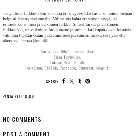
Jos yhdistät farkkulookin kahdesta eri sävyisestä farkusta, se tuntuu hieman
helposti lähestyttävämmältä. Valitse siis kahta eri sinisen sävyä, tai
esimerkiksi sininen ja valkoinen farkku. Siniset farkut ja valkoinen
farkkutakki, tai valkoinen farkkuhame ja sininen farkkupaita ovat loistavia
valintoja tuplafarkkuun pukeutumiseen jos sininen farkku sekä ylä- että
alaosassa hieman jännittää.
Varaa henkilökohtainen stailaus
.
Tilaa Tyylikirje.
Tutustu Style Hubiin.
Instagram
,
TikTok
,
Facebook
,
Pinterest
,
blogit.fi
SHARE:
PINJA
KLO
10:06
SHARE
NO COMMENTS
POST A COMMENT