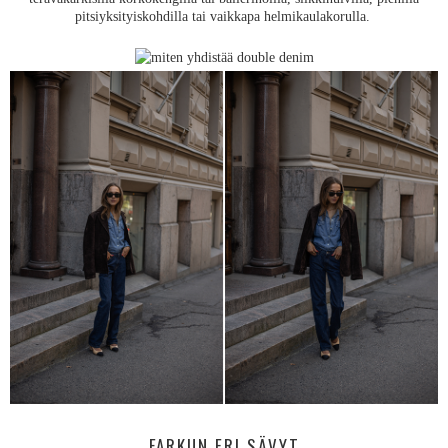
pitsiyksityiskohdilla tai vaikkapa helmikaulakorulla.
FARKUN ERI SÄVYT