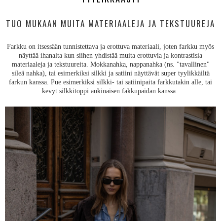
TUO MUKAAN MUITA MATERIAALEJA JA TEKSTUUREJA
Farkku on itsessään tunnistettava ja erottuva materiaali, joten farkku myös
näyttää ihanalta kun siihen yhdistää muita erottuvia ja kontrastisia
materiaaleja ja tekstuureita. Mokkanahka, nappanahka (ns. "tavallinen"
sileä nahka), tai esimerkiksi silkki ja satiini näyttävät super tyylikkäiltä
farkun kanssa. Pue esimerkiksi silkki- tai satiinipaita farkkutakin alle, tai
kevyt silkkitoppi aukinaisen fakkupaidan kanssa.