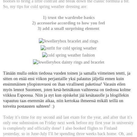
booties to bring a little contrast and break down the classic formula a bit.
So, my tips for cold spring weather dressing are:
1) trust the wardrobe basics
2) accessorise according to how you feel
3) add a small surprising element
Tänään mulla onkin tiedossa vuoden toinen ja samalla viimeinen tentti, ja
sitten on enää ensi viikon perjantaille yksi palautus jäljellä ennen kuin
ensimmäinen yliopistovuosi on ihan virallisesti paketissa! Varasin eilen
myös lennot Suomeen, joten kesä-heinäkuun vaihteessa on tiedossa kolme
viikkoa Espoossa. Niin ja nyt kun opiskelut jää kesätauolle ja blogillekin
vapautuu taas enemmän aikaa, niin kertokaa ihmeessä mikäli teillä on
toiveita postausten suhteen! :)
Today it's time for my second and last exam for the year, and after that it's
only one submission on Friday next week before my first year in university
is completely and officially done! I also booked flights to Finland
yesterday, so in June-July I'll be spending three weeks back home. Oh, and