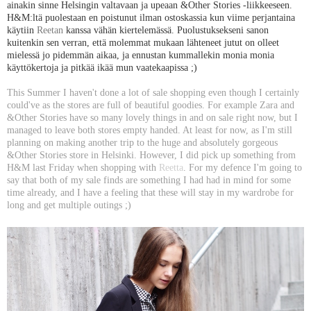
ainakin sinne Helsingin valtavaan ja upeaan &Other Stories -liikkeeseen.
H&M:ltä puolestaan en poistunut ilman ostoskassia kun viime perjantaina
käytiin
Reetan
kanssa vähän kiertelemässä. Puolustuksekseni sanon
kuitenkin sen verran, että molemmat mukaan lähteneet jutut on olleet
mielessä jo pidemmän aikaa, ja ennustan kummallekin monia monia
käyttökertoja ja pitkää ikää mun vaatekaapissa ;)
This Summer I haven't done a lot of sale shopping even though I certainly
could've as the stores are full of beautiful goodies. For example Zara and
&Other Stories have so many lovely things in and on sale right now, but I
managed to leave both stores empty handed. At least for now, as I'm still
planning on making another trip to the huge and absolutely gorgeous
&Other Stories store in Helsinki. However, I did pick up something from
H&M last Friday when shopping with
Reetta
. For my defence I'm going to
say that both of my sale finds are something I had had in mind for some
time already, and I have a feeling that these will stay in my wardrobe for
long and get multiple outings ;)