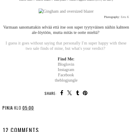
Photography:
Eetu K
Varmaan sanomattakin selvää että itse oon super tyytyväinen näihin kahteen
ale-löytöön, mutta mitäs te ootte mieltä?
I guess it goes without saying that personally I'm super happy with these
two sale finds of mine, but what's your verdict?
Find Me:
Bloglovin
Instagram
Facebook
theblogjungle
SHARE:
PINJA
KLO
05:00
SHARE
12 COMMENTS