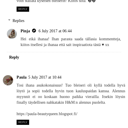
voin stailata kyseisen bleiserin! Kiitos siitä. ��
REPLY
Replies
Pinja
6 July 2017 at 06:44
Hei eikä ihanaa! Ihan parasta saada tällasia kommentteja,
kiitos itsellesi ja ihanaa että sait inspiraatiota tästä ♥︎ xx
Reply
Paula
5 July 2017 at 10:44
Tosi ihana asukokonaisuus! Tuo bleiseri oli kyllä todella hyvä
löytö ja sopii todella hyvin tuon kauluspaidan kanssa. Alennus
myynnit ei oo koskaan huono paikka vierailla. Itsekin löysin
finally täydellisen nahkatakin H&M:n alennus puolelta.
https://paula-beautyqueen.blogspot.fi/
REPLY