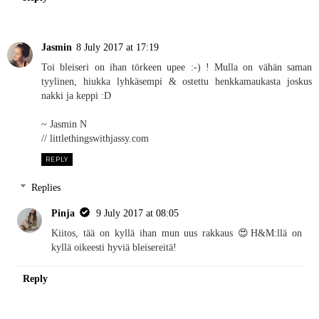
Jasmin
8 July 2017 at 17:19
Toi bleiseri on ihan törkeen upee :-) ! Mulla on vähän saman
tyylinen, hiukka lyhkäsempi & ostettu henkkamaukasta joskus
nakki ja keppi :D
~ Jasmin N
// littlethingswithjassy.com
REPLY
Replies
Pinja
9 July 2017 at 08:05
Kiitos, tää on kyllä ihan mun uus rakkaus 😍H&M:llä on
kyllä oikeesti hyviä bleisereitä!
Reply