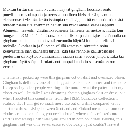
Mukaan tarttui siis nämä kuvissa näkyvät gingham-kuosinen rento
puuvillainen kauluspaita ja oversize-mallinen bleiseri. Gingham on
ehdottomasti yksi tän kesän isoimpia trendejä, ja mitä enemmän näen sitä
muiden päällä sitä enemmän haluan sitä myös omaan vaatekaappiini.
Alunperin haaveilin gingham-kuosisesta hameesta tai mekosta, mutta kun
bongasin H&M:ltä tämän Conscious-malliston paidan, tajusin että mulla on
gingham-paidalle huomattavasti enemmän käyttöä kuin hameelle tai
mekolle. Skotlannin ja Suomen välillä asuessa ei nimittäin noita
kesävaatteita ihan kauheasti tarvita, kun taas rennolle kauluspaidalle
puolestaan on käyttöä kummassakin maassa ihan vuoden ympäri. Eikä tää
gingham-löytö sitäpaitsi rokottanut lompakkoa kuin seitsemän euron
verran!
The items I picked up were this gingham cotton shirt and oversized blazer.
Gingham is definitely one of the biggest trends this Summer, and the more
I keep seeing other people wearing it the more I want the pattern into my
closet as well. Initially I was dreaming about a gingham skirt or dress, but
when I spotted this casual shirt from the H&M Conscious Collection I
realised that I will get so much more use out of a shirt compared with a
skirt or a dress. Living between Scotland and Finland means that summer
clothes are not something you need a lot of, whereas this relaxed cotton
shirt is something I can wear year around in both countries. Besides, this
gingham find was only seven euros so obviously I just couldn't leave it!