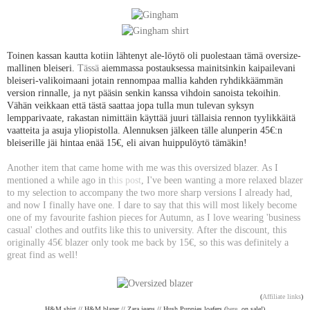
Toinen kassan kautta kotiin lähtenyt ale-löytö oli puolestaan tämä oversize-
mallinen bleiseri.
Tässä
aiemmassa postauksessa mainitsinkin kaipailevani
bleiseri-valikoimaani jotain rennompaa mallia kahden ryhdikkäämmän
version rinnalle, ja nyt pääsin senkin kanssa vihdoin sanoista tekoihin.
Vähän veikkaan että tästä saattaa jopa tulla mun tulevan syksyn
lempparivaate, rakastan nimittäin käyttää juuri tällaisia rennon tyylikkäitä
vaatteita ja asuja yliopistolla. Alennuksen jälkeen tälle alunperin 45€:n
bleiserille jäi hintaa enää 15€, eli aivan huippulöytö tämäkin!
Another item that came home with me was this oversized blazer. As I
mentioned a while ago in
t
his post
, I've been wanting a more relaxed blazer
to my selection to accompany the two more sharp versions I already had,
and now I finally have one. I dare to say that this will most likely become
one of my favourite fashion pieces for Autumn, as I love wearing 'business
casual' clothes and outfits like this to university. After the discount, this
originally 45€ blazer only took me back by 15€, so this was definitely a
great find as well!
(
Affiliate links
)
H&M shirt // H&M blazer // Zara jeans // Hush Puppies loafers (
here
, on sale!)