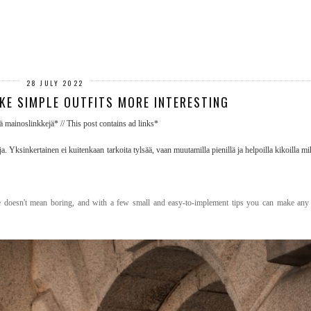
28 JULY 2022
KE SIMPLE OUTFITS MORE INTERESTING
ä mainoslinkkejä* // This post contains ad links*
 Yksinkertainen ei kuitenkaan tarkoita tylsää, vaan muutamilla pienillä ja helpoilla kikoilla m
e doesn't mean boring, and with a few small and easy-to-implement tips you can make any o