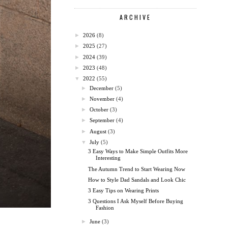
ARCHIVE
►
2026
(8)
►
2025
(27)
►
2024
(39)
►
2023
(48)
▼
2022
(55)
►
December
(5)
►
November
(4)
►
October
(3)
►
September
(4)
►
August
(3)
▼
July
(5)
3 Easy Ways to Make Simple Outfits More
Interesting
The Autumn Trend to Start Wearing Now
How to Style Dad Sandals and Look Chic
3 Easy Tips on Wearing Prints
3 Questions I Ask Myself Before Buying
Fashion
►
June
(3)