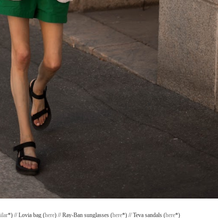
ilar
*) // Lovia bag (
here
) // Ray-Ban sunglasses (
here
*) // Teva sandals (
here
*)