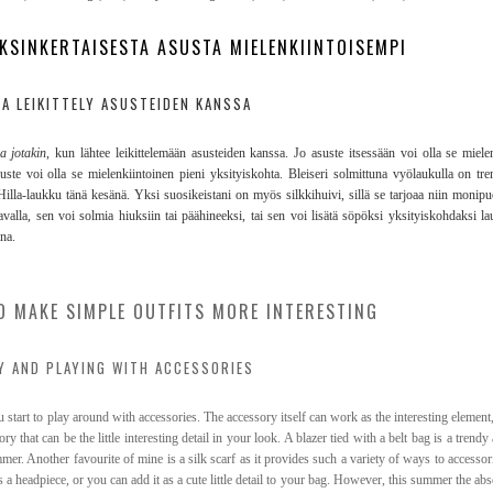
KSINKERTAISESTA ASUSTA MIELENKIINTOISEMPI
A LEIKITTELY ASUSTEIDEN KANSSA
ra jotakin
, kun lähtee leikittelemään asusteiden kanssa. Jo asuste itsessään voi olla se mielen
ste voi olla se mielenkiintoinen pieni yksityiskohta. Bleiseri solmittuna vyölaukulla on tre
lla-laukku tänä kesänä. Yksi suosikeistani on myös silkkihuivi, sillä se tarjoaa niin monipu
valla, sen voi solmia hiuksiin tai päähineeksi, tai sen voi lisätä söpöksi yksityiskohdaksi 
ina.
O MAKE SIMPLE OUTFITS MORE INTERESTING
Y AND PLAYING WITH ACCESSORIES
 start to play around with accessories. The accessory itself can work as the interesting element,
that can be the little interesting detail in your look. A blazer tied with a belt bag is a trendy 
mer. Another favourite of mine is a silk scarf as it provides such a variety of ways to accessor
s a headpiece, or you can add it as a cute little detail to your bag. However, this summer the abs