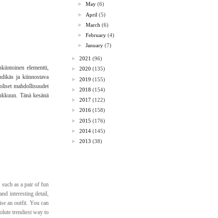
►
May
(6)
►
April
(5)
►
March
(6)
►
February
(4)
►
January
(7)
►
2021
(96)
kiintoinen elementti,
►
2020
(135)
ndikäs ja kiinnostava
►
2019
(155)
oliset mahdollisuudet
►
2018
(154)
laukkuun. Tänä kesänä
►
2017
(122)
►
2016
(158)
►
2015
(176)
►
2014
(145)
►
2013
(38)
 such as a pair of fun
and interesting detail,
ise an outfit. You can
olute trendiest way to