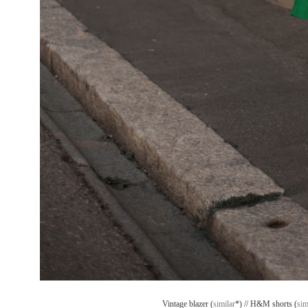
Vintage blazer (
similar
*) // H&M shorts (
sim