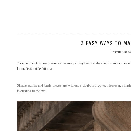
3 EASY WAYS TO MA
Postaus sisältä
Yksinkertaiset asukokonaisuudet ja simppeli tyyli ovat ehdottomasti mun suosikkeja.
luotua lisää mielenkiintoa.
Simple outfits and basic pieces are without a doubt my go-to. However, simpl
interesting to the eye.