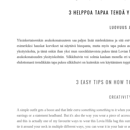
3 HELPPOA TAPAA TEHDÄ Y
LUOVUUS J
Yksinkertaiseenkin asukokonaisuuteen saa paljon lisää mielenkiintoa ja sitä
ext
esimerkiksi hauskat korvikset tai näyttävä hiuspanta, mutta myös tapa pukea asu
yksityiskohta, ja tämä onkin ihan yksi mun suosikkitavoista pukea tämä Lovian Hi
asukokonaisuuden yksityiskohtiin. Silkkihuivin voi solmia kaulaan monella eri ta
ehdottomasti trendikkäin tapa pukea silkkihuivi on kuitenkin sen käyttäminen topp
3 EASY TIPS ON HOW T
CREATIVIT
A simple outfit gets a boost and that little
extra something something
to it when you
earrings or a statement headband. But it's also the way you wear a piece of accessory 
and this is actually one of my favourite ways to wear this Lovia Hilla bag this sum
tie it around your neck in multiple different ways, you can wear it in your hair or a