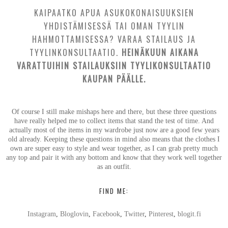
KAIPAATKO APUA ASUKOKONAISUUKSIEN
YHDISTÄMISESSÄ TAI OMAN TYYLIN
HAHMOTTAMISESSA? VARAA STAILAUS JA
TYYLINKONSULTAATIO.
HEINÄKUUN AIKANA
VARATTUIHIN STAILAUKSIIN TYYLIKONSULTAATIO
KAUPAN PÄÄLLE.
Of course I still make mishaps here and there, but these three questions
have really helped me to collect items that stand the test of time. And
actually most of the items in my wardrobe just now are a good few years
old already. Keeping these questions in mind also means that the clothes I
own are super easy to style and wear together, as I can grab pretty much
any top and pair it with any bottom and know that they work well together
as an outfit.
FIND ME:
Instagram
,
Bloglovin
,
Facebook
,
Twitter
,
Pinterest
,
blogit.fi