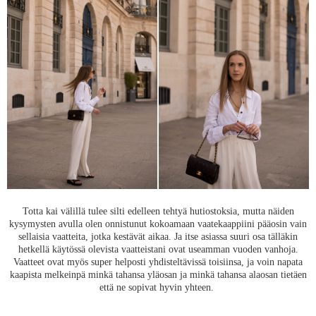
Totta kai välillä tulee silti edelleen tehtyä hutiostoksia, mutta näiden
kysymysten avulla olen onnistunut kokoamaan vaatekaappiini pääosin vain
sellaisia vaatteita, jotka kestävät aikaa. Ja itse asiassa suuri osa tälläkin
hetkellä käytössä olevista vaatteistani ovat useamman vuoden vanhoja.
Vaatteet ovat myös super helposti yhdisteltävissä toisiinsa, ja voin napata
kaapista melkeinpä minkä tahansa yläosan ja minkä tahansa alaosan tietäen
että ne sopivat hyvin yhteen.