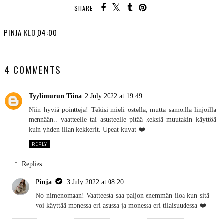
SHARE:
PINJA
KLO
04:00
SHARE
4 COMMENTS
Tyylimurun Tiina
2 July 2022 at 19:49
Niin hyviä pointteja! Tekisi mieli ostella, mutta samoilla linjoilla
mennään.. vaatteelle tai asusteelle pitää keksiä muutakin käyttöä
kuin yhden illan kekkerit. Upeat kuvat ❤️
REPLY
Replies
Pinja
3 July 2022 at 08:20
No nimenomaan! Vaatteesta saa paljon enemmän iloa kun sitä
voi käyttää monessa eri asussa ja monessa eri tilaisuudessa ❤️