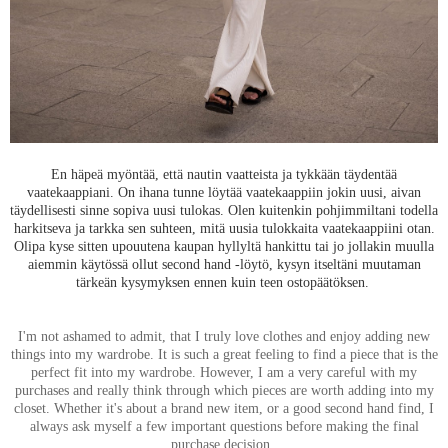
En häpeä myöntää, että nautin vaatteista ja tykkään täydentää
vaatekaappiani. On ihana tunne löytää vaatekaappiin jokin uusi, aivan
täydellisesti sinne sopiva uusi tulokas. Olen kuitenkin pohjimmiltani todella
harkitseva ja tarkka sen suhteen, mitä uusia tulokkaita vaatekaappiini otan.
Olipa kyse sitten upouutena kaupan hyllyltä hankittu tai jo jollakin muulla
aiemmin käytössä ollut second hand -löytö, kysyn itseltäni muutaman
tärkeän kysymyksen ennen kuin teen ostopäätöksen.
I'm not ashamed to admit, that I truly love clothes and enjoy adding new
things into my wardrobe. It is such a great feeling to find a piece that is the
perfect fit into my wardrobe. However, I am a very careful with my
purchases and really think through which pieces are worth adding into my
closet. Whether it's about a brand new item, or a good second hand find, I
always ask myself a few important questions before making the final
purchase decision.