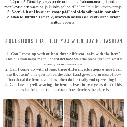
käyttää?
Tämä kysymys puolestaan auttaa hahmottamaan, kuinka
monikäyttöinen vaate on ja kuinka paljon sille lopulta tulisi käyttökertoja.
3. Näenkö itseni kyseinen vaate päälläni vielä vähintään parinkin
vuoden kuluttua?
Tämän kysymyksen avulla saan käsityksen vaatteen
ajattomuudesta.
3 QUESTIONS THAT HELP YOU WHEN BUYING FASHION
1. Can I come up with at least three different looks with the item?
This question helps me to understand how well the piece fits with what's
already in my wardrobe.
2. Can I come up with at least three different situations where I can
use the item?
This question on the other hand gives me an idea of how
functional the item is and how often do I actually end up wearing it.
3. Can I see myself wearing the item at least in two years time?
This
question helps me to understand how timeless the piece is.