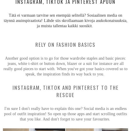
INSTAGRAM, TIKTOK JA PINTEREST APUUN
Tätä ei varmaan tarvitse sen enempää selitellä? Sosiaalinen media on
täynnä asuinspiraatiota! Lähde siis skrollaamaan kivoja asukokonaisuuksia,
ja muista tallentaa kaikki suosikit.
RELY ON FASHION BASICS
Another good option is to go for those wardrobe staples and basic pieces:
jeans, white t-shirt or button down, blazer or a suit for instance are all
really good pieces to start with. When you've got your basics covered so to
speak, the inspiration finds its way back to you.
INSTAGRAM, TIKTOK AND PINTEREST TO THE
RESCUE
I'm sure I don't really have to explain this one? Social media is an endless
pool of outfit inspiration! So open up those apps and start scrolling outfits
that you like. And don't forget to save your favourites.