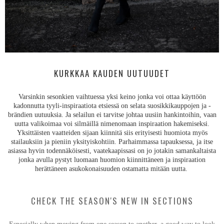
KURKKAA KAUDEN UUTUUDET
Varsinkin sesonkien vaihtuessa yksi keino jonka voi ottaa käyttöön
kadonnutta tyyli-inspiraatiota etsiessä on selata suosikkikauppojen ja -
brändien uutuuksia. Ja selailun ei tarvitse johtaa uusiin hankintoihin, vaan
uutta valikoimaa voi silmäillä nimenomaan inspiraation hakemiseksi.
Yksittäisten vaatteiden sijaan kiinnitä siis erityisesti huomiota myös
stailauksiin ja pieniin yksityiskohtiin. Parhaimmassa tapauksessa, ja itse
asiassa hyvin todennäköisesti, vaatekaapissasi on jo jotakin samankaltaista
jonka avulla pystyt luomaan huomion kiinnittäneen ja inspiraation
herättäneen asukokonaisuuden ostamatta mitään uutta.
CHECK THE SEASON'S NEW IN SECTIONS