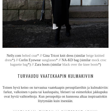
Nelly.com
belted coat
* // Gina Tricot knit dress (similar
beige knitted
dress
*) // Corlin Eyewear
sunglasses
* // NA-KD bag (similar
mock croc
baguette bag
*) // Zara boots (similar
black over the knee boots
*)
TURVAUDU VAATEKAAPIN KULMAKIVIIN
Toinen hyvä keino on turvautua vaatekaapin peruspilareihin ja kulmakiviin:
farkut, valkoinen t-paita tai kauluspaita, bleiseri tai esimerkiksi jakkupuku
ovat hyviä vaihtoehtoja. Kun peruspohja on kunnossa alkaa inspiraatiokin
löytymään kuin itsestään.