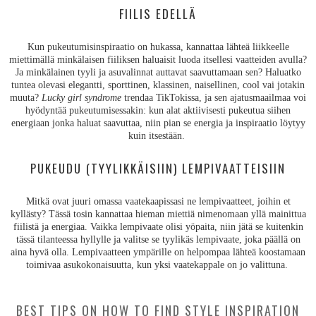
FIILIS EDELLÄ
Kun pukeutumisinspiraatio on hukassa, kannattaa lähteä liikkeelle
miettimällä minkälaisen fiiliksen haluaisit luoda itsellesi vaatteiden avulla?
Ja minkälainen tyyli ja asuvalinnat auttavat saavuttamaan sen? Haluatko
tuntea olevasi elegantti, sporttinen, klassinen, naisellinen, cool vai jotakin
muuta?
Lucky girl syndrome
trendaa TikTokissa, ja sen ajatusmaailmaa voi
hyödyntää pukeutumisessakin: kun alat aktiivisesti pukeutua siihen
energiaan jonka haluat saavuttaa, niin pian se energia ja inspiraatio löytyy
kuin itsestään.
PUKEUDU (TYYLIKKÄISIIN) LEMPIVAATTEISIIN
Mitkä ovat juuri omassa vaatekaapissasi ne lempivaatteet, joihin et
kyllästy? Tässä tosin kannattaa hieman miettiä nimenomaan yllä mainittua
fiilistä ja energiaa. Vaikka lempivaate olisi yöpaita, niin jätä se kuitenkin
tässä tilanteessa hyllylle ja valitse se tyylikäs lempivaate, joka päällä on
aina hyvä olla. Lempivaatteen ympärille on helpompaa lähteä koostamaan
toimivaa asukokonaisuutta, kun yksi vaatekappale on jo valittuna.
BEST TIPS ON HOW TO FIND STYLE INSPIRATION