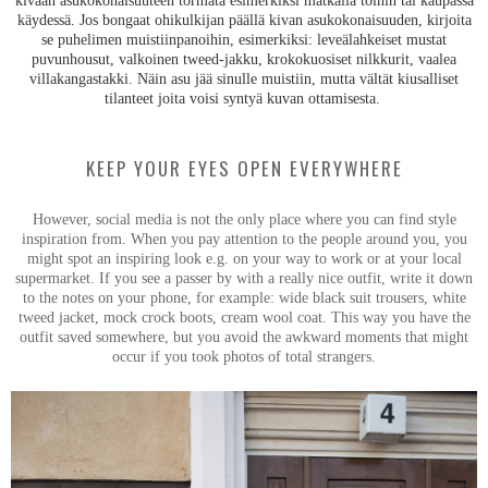
kivaan asukokonaisuuteen törmätä esimerkiksi matkalla töihin tai kaupassa
käydessä. Jos bongaat ohikulkijan päällä kivan asukokonaisuuden, kirjoita
se puhelimen muistiinpanoihin, esimerkiksi: leveälahkeiset mustat
puvunhousut, valkoinen tweed-jakku, krokokuosiset nilkkurit, vaalea
villakangastakki. Näin asu jää sinulle muistiin, mutta vältät kiusalliset
tilanteet joita voisi syntyä kuvan ottamisesta.
KEEP YOUR EYES OPEN EVERYWHERE
However, social media is not the only place where you can find style
inspiration from. When you pay attention to the people around you, you
might spot an inspiring look e.g. on your way to work or at your local
supermarket. If you see a passer by with a really nice outfit, write it down
to the notes on your phone, for example: wide black suit trousers, white
tweed jacket, mock crock boots, cream wool coat. This way you have the
outfit saved somewhere, but you avoid the awkward moments that might
occur if you took photos of total strangers.