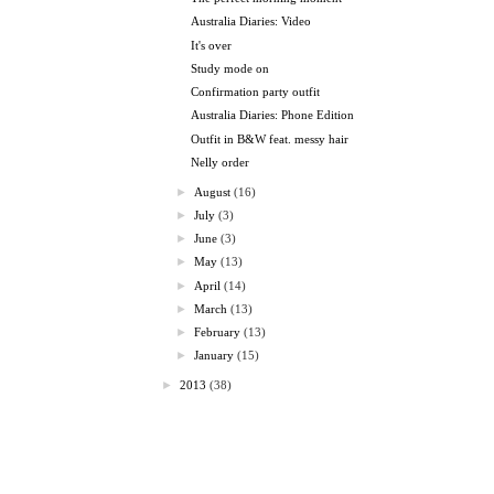
Australia Diaries: Video
It's over
Study mode on
Confirmation party outfit
Australia Diaries: Phone Edition
Outfit in B&W feat. messy hair
Nelly order
►
August
(16)
►
July
(3)
►
June
(3)
►
May
(13)
►
April
(14)
►
March
(13)
►
February
(13)
►
January
(15)
►
2013
(38)