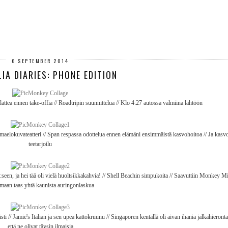
6 SEPTEMBER 2014
IA DIARIES: PHONE EDITION
ttea ennen take-offia // Roadtripin suunnittelua // Klo 4:27 autossa valmiina lähtöön
elokuvateatteri // Span respassa odottelua ennen elämäni ensimmäistä kasvohoitoa // Ja kasv
teetarjoilu
seen, ja hei tää oli vielä huoltsikkakahvia! // Shell Beachin simpukoita // Saavuttiin Monkey Mi
emaan taas yhtä kaunista auringonlaskua
sti // Jamie's Italian ja sen upea kattokruunu // Singaporen kentällä oli aivan ihania jalkahierontala
että ne olivat täysin ilmaisia