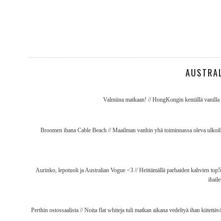
AUSTRAL
Valmiina matkaan! // HongKongin kentällä vanilla la
Broomen ihana Cable Beach // Maailman vanhin yhä toiminnassa oleva ulkoilma
Aurinko, lepotuoli ja Australian Vogue <3 // Heittämällä parhaiden kahvien top5:
ihail
Perthin ostossaalista // Noita flat whiteja tuli matkan aikana vedeltyä ihan kiitettävä