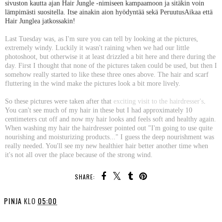
sivuston kautta ajan Hair Jungle -nimiseen kampaamoon ja sitäkin voin
lämpimästi suositella. Itse ainakin aion hyödyntää sekä PeruutusAikaa että
Hair Junglea jatkossakin!
Last Tuesday was, as I'm sure you can tell by looking at the pictures,
extremely windy. Luckily it wasn't raining when we had our little
photoshoot, but otherwise it at least drizzled a bit here and there during the
day. First I thought that none of the pictures taken could be used, but then I
somehow really started to like these three ones above. The hair and scarf
fluttering in the wind make the pictures look a bit more lively.
So these pictures were taken after that
exciting visit to the hairdresser's
.
You can't see much of my hair in these but I had approximately 10
centimeters cut off and now my hair looks and feels soft and healthy again.
When washing my hair the hairdresser pointed out "I'm going to use quite
nourishing and moisturizing products..." I guess the deep nourishment was
really needed. You'll see my new healthier hair better another time when
it's not all over the place because of the strong wind.
SHARE:
PINJA
KLO
05:00
SHARE