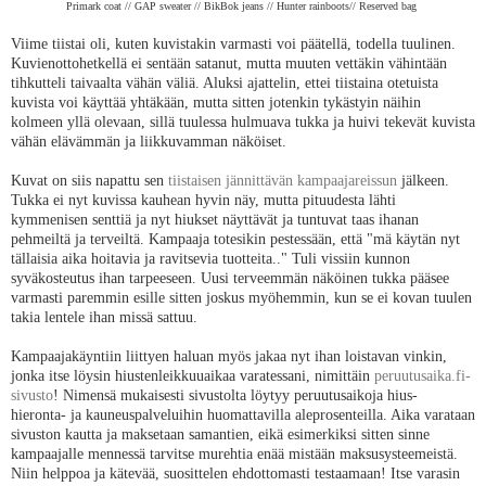
Primark coat // GAP sweater // BikBok jeans // Hunter rainboots// Reserved bag
Viime tiistai oli, kuten kuvistakin varmasti voi päätellä, todella tuulinen.
Kuvienottohetkellä ei sentään satanut, mutta muuten vettäkin vähintään
tihkutteli taivaalta vähän väliä. Aluksi ajattelin, ettei tiistaina otetuista
kuvista voi käyttää yhtäkään, mutta sitten jotenkin tykästyin näihin
kolmeen yllä olevaan, sillä tuulessa hulmuava tukka ja huivi tekevät kuvista
vähän elävämmän ja liikkuvamman näköiset.
Kuvat on siis napattu sen
tiistaisen jännittävän kampaajareissun
jälkeen.
Tukka ei nyt kuvissa kauhean hyvin näy, mutta pituudesta lähti
kymmenisen senttiä ja nyt hiukset näyttävät ja tuntuvat taas ihanan
pehmeiltä ja terveiltä. Kampaaja totesikin pestessään, että "mä käytän nyt
tällaisia aika hoitavia ja ravitsevia tuotteita.." Tuli vissiin kunnon
syväkosteutus ihan tarpeeseen. Uusi terveemmän näköinen tukka pääsee
varmasti paremmin esille sitten joskus myöhemmin, kun se ei kovan tuulen
takia lentele ihan missä sattuu.
Kampaajakäyntiin liittyen haluan myös jakaa nyt ihan loistavan vinkin,
jonka itse löysin hiustenleikkuuaikaa varatessani, nimittäin
peruutusaika.fi-
sivusto
! Nimensä mukaisesti sivustolta löytyy peruutusaikoja hius-
hieronta- ja kauneuspalveluihin huomattavilla aleprosenteilla. Aika varataan
sivuston kautta ja maksetaan samantien, eikä esimerkiksi sitten sinne
kampaajalle mennessä tarvitse murehtia enää mistään maksusysteemeistä.
Niin helppoa ja kätevää, suosittelen ehdottomasti testaamaan! Itse varasin