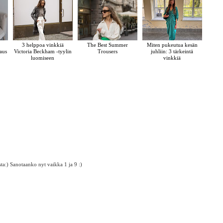
3 helppoa vinkkiä
The Best Summer
Miten pukeutua kesän
laus
Victoria Beckham -tyylin
Trousers
juhliin: 3 tärkeintä
o
luomiseen
vinkkiä
sta:) Sanotaanko nyt vaikka 1 ja 9 :)