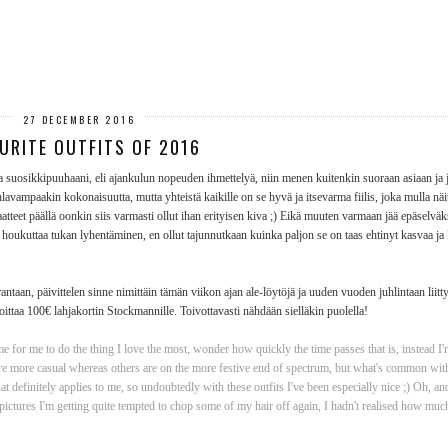
27 DECEMBER 2016
URITE OUTFITS OF 2016
taa suosikkipuuhaani, eli ajankulun nopeuden ihmettelyä, niin menen kuitenkin suoraan asiaan ja 
vampaakin kokonaisuutta, mutta yhteistä kaikille on se hyvä ja itsevarma fiilis, joka mulla näi
tteet päällä oonkin siis varmasti ollut ihan erityisen kiva ;) Eikä muuten varmaan jää epäselvä
oukuttaa tukan lyhentäminen, en ollut tajunnutkaan kuinka paljon se on taas ehtinyt kasvaa ja
rantaan, päivittelen sinne nimittäin tämän viikon ajan ale-löytöjä ja uuden vuoden juhlintaan liitt
oittaa 100€ lahjakortin Stockmannille. Toivottavasti nähdään sielläkin puolella!
me for me to do the thing I love the most, wonder how quickly the time passes that is, instead I'm
are more casual whereas others are on the more festive end of spectrum, but what's common with a
hat definitely applies to me, so undoubtedly with these outfits I've been especially nice ;) Oh, and 
ictures I'm getting quite tempted to chop some of my hair off again, I hadn't realised how muc