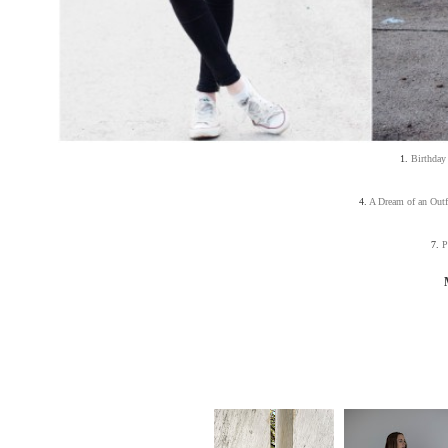
1.
Birthday
4.
A Dream of an Outf
7.
P