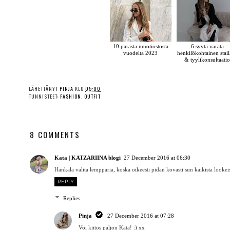
10 parasta muotiostosta
6 syytä varata
vuodelta 2023
henkilökohtainen stai
& tyylikonsultaati
LÄHETTÄNYT
PINJA
KLO
05:00
TUNNISTEET:
FASHION
,
OUTFIT
8 COMMENTS
Kata | KATZARIINA blogi
27 December 2016 at 06:30
Hankala valita lempparia, koska oikeesti pidän kovasti sun kaikista lookei
REPLY
Replies
Pinja
27 December 2016 at 07:28
Voi kiitos paljon Kata! :) xx