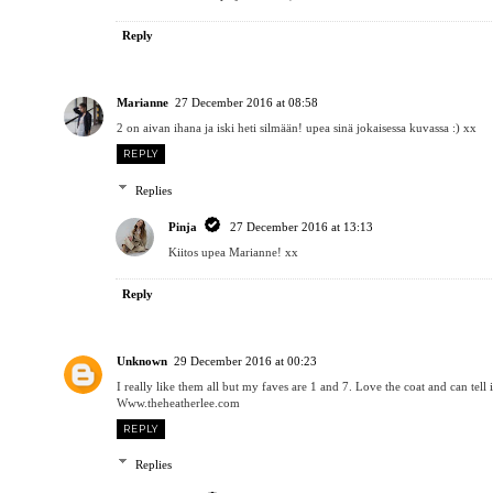
Reply
Marianne
27 December 2016 at 08:58
2 on aivan ihana ja iski heti silmään! upea sinä jokaisessa kuvassa :) xx
REPLY
Replies
Pinja
27 December 2016 at 13:13
Kiitos upea Marianne! xx
Reply
Unknown
29 December 2016 at 00:23
I really like them all but my faves are 1 and 7. Love the coat and can tell 
Www.theheatherlee.com
REPLY
Replies