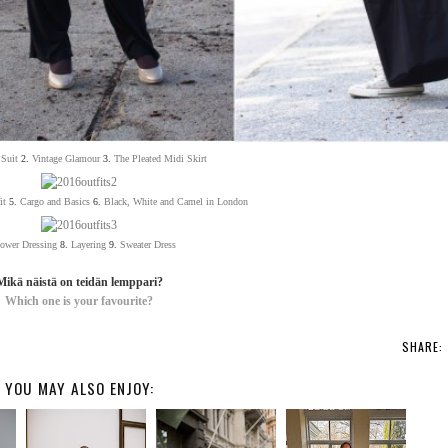
 Suit
2.
Vintage Glamour
3.
The Pleated Midi Skirt
it
5.
Cargo and Basics
6.
Black, White and Camel in London
ower Dressing
8.
Layering
9.
Sweater Dress
Mikä näistä on teidän lemppari?
Which one is your favourite?
SHARE:
YOU MAY ALSO ENJOY: