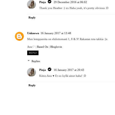
Pinja
29 December 2016 at 06:02
Thank you Heather :) xx Haha yeah, it's pretty obvious :D
Reply
Unknown
16 January 2017 at 13:48
Mun lemppareita on ehdottomasti 1, 8 & 9! Rakastan tota takkia :)x
Anu♡ |
Based On
|
Bloglovin
REPLY
Replies
Pinja
16 January 2017 at 20:43
Kiitos Anu ♥︎ Et oo kyllä ainut haha! :D
Reply