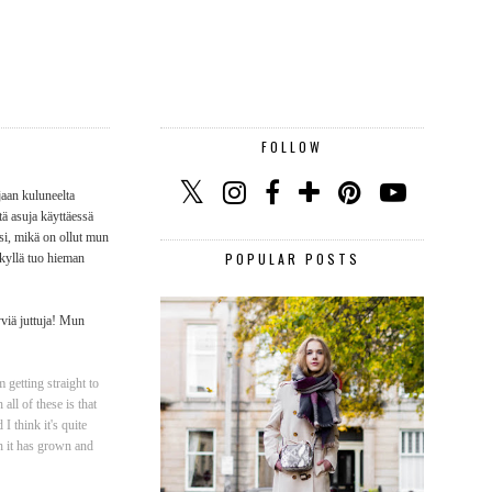
FOLLOW
jaan kuluneelta
tä asuja käyttäessä
ksi, mikä on ollut mun
POPULAR POSTS
 kyllä tuo hieman
yviä juttuja! Mun
 getting straight to
ll of these is that
I think it's quite
h it has grown and