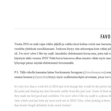
FAVO
Vuotta 2016 on enää vajaa viikko jäljellä ja vaikka tässä kohtaa voisin taas harras
vuodelta yhdeksän suosikkiasuani. Joukosta löytyy niin arkisempaa kuin vähän juhla
oli.
I'm nicer when I like my outfit
-lausahdus ehdottomasti kuvaa mua, joten nää vaa
käytetyin takki vuonna 2016! Näitä kuvia katsoessa alkaa muuten vähän myös taas h
lyhyempi pituus näyttää ehdottomasti freesimmältä.
P.S. Tällä viikolla kannattaa laittaa Stockmannin Instagram (
@stockmanncom
) seu
omasta Instasta (
@pinnchie
) löytyy myös osallistumisohjeet arvontaan, jossa voi v
It's only less than a week left of 2016 and even though this would be the perfect ti
the point and sharing my nine favourite outfits from this past year. Some of them 
they made me feel good and confident.
I'm nicer when I like my outfit
is a phrase t
clear which coat has been my most used one in 2016! Also, when looking at these p
that shorter length definitely looks much fresher!