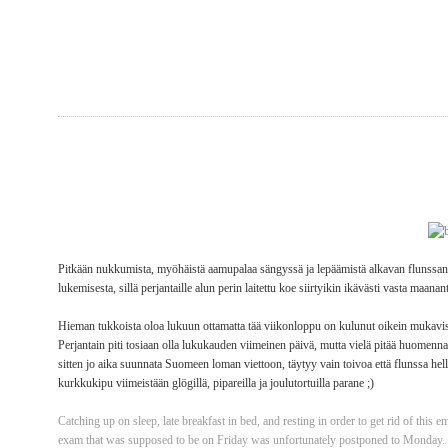
Pitkään nukkumista, myöhäistä aamupalaa sängyssä ja lepäämistä alkavan flunssan 
lukemisesta, sillä perjantaille alun perin laitettu koe siirtyikin ikävästi vasta maanant
Hieman tukkoista oloa lukuun ottamatta tää viikonloppu on kulunut oikein mukavissa
Perjantain piti tosiaan olla lukukauden viimeinen päivä, mutta vielä pitää huomenn
sitten jo aika suunnata Suomeen loman viettoon, täytyy vain toivoa että flunssa hel
kurkkukipu viimeistään glögillä, pipareilla ja joulutortuilla parane ;)
Catching up on sleep, late breakfast in bed, and resting in order to get rid of this 
exam that was supposed to be on Friday was unfortunately postponed to Monday.