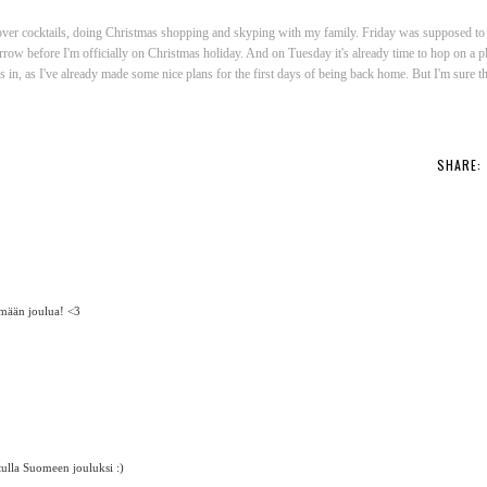
 over cocktails, doing Christmas shopping and skyping with my family. Friday was supposed to b
orrow before I'm officially on Christmas holiday. And on Tuesday it's already time to hop on a p
cks in, as I've already made some nice plans for the first days of being back home. But I'm sure th
SHARE:
tämään joulua! <3
tulla Suomeen jouluksi :)