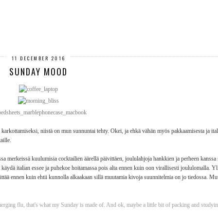
11 DECEMBER 2016
SUNDAY MOOD
karkottamiseksi, niistä on mun sunnuntai tehty. Okei, ja ehkä vähän myös pakkaamisesta ja ita
aille.
 merkeissä kuulumisia cocktailien äärellä päivittäen, joululahjoja hankkien ja perheen kanssa 
a käydä italian essee ja puhekoe hoitamassa pois alta ennen kuin oon virallisesti joululomalla.
littää ennen kuin ehtii kunnolla alkaakaan sillä muutamia kivoja suunnitelmia on jo tiedossa. Mu
emerging flu, that's what my Sunday is made of. And ok, maybe a little bit of packing and studying