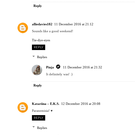
Reply
alliedavies182
11 December 2016 at 21:12
Sounds like a good weekend!
Tie-dye-eyes
REPLY
Replies
Pinja
11 December 2016 at 21:32
It definitely was! :)
Reply
Katariina – E.K.S.
12 December 2016 at 20:08
Paranemisia! ♥
REPLY
Replies