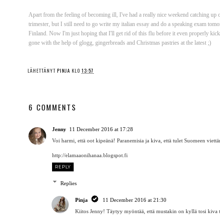
Apart from the feeling of becoming ill, I've had a really nice weekend catching up
trimester, but I still need to go write my italian essay and do a speaking exam tom
Finland. Now I'm just hoping that I'll get rid of this flu before it even properly ki
gone with the help of glogg, gingerbreads and Christmas pastries at the latest ;)
LÄHETTÄNYT
PINJA
KLO
13:57
6 COMMENTS
Jenny
11 December 2016 at 17:28
Voi harmi, että oot kipeänä! Paranemisia ja kiva, että tulet Suomeen viet
http://elamaaonihanaa.blogspot.fi
REPLY
Replies
Pinja
11 December 2016 at 21:30
Kiitos Jenny! Täytyy myöntää, että mustakin on kyllä tosi kiva 