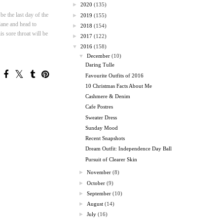
►
2020
(135)
e the last day of the
►
2019
(155)
lane and head to
►
2018
(154)
is sore throat will be
►
2017
(122)
▼
2016
(158)
▼
December
(10)
Daring Tulle
Favourite Outfits of 2016
10 Christmas Facts About Me
Cashmere & Denim
Cafe Postres
Sweater Dress
Sunday Mood
Recent Snapshots
Dream Outfit: Independence Day Ball
Pursuit of Clearer Skin
►
November
(8)
►
October
(9)
►
September
(10)
►
August
(14)
►
July
(16)