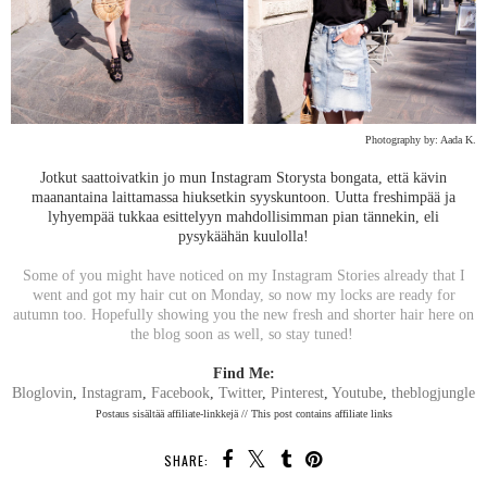
Photography by: Aada K.
Jotkut saattoivatkin jo mun Instagram Storysta bongata, että kävin
maanantaina laittamassa hiuksetkin syyskuntoon. Uutta freshimpää ja
lyhyempää tukkaa esittelyyn mahdollisimman pian tännekin, eli
pysykäähän kuulolla!
Some of you might have noticed on my Instagram Stories already that I
went and got my hair cut on Monday, so now my locks are ready for
autumn too. Hopefully showing you the new fresh and shorter hair here on
the blog soon as well, so stay tuned!
Find Me:
Bloglovin
,
Instagram
,
Facebook
,
Twitter
,
Pinterest
,
Youtube
,
theblogjungle
Postaus sisältää affiliate-linkkejä // This post contains affiliate links
SHARE: