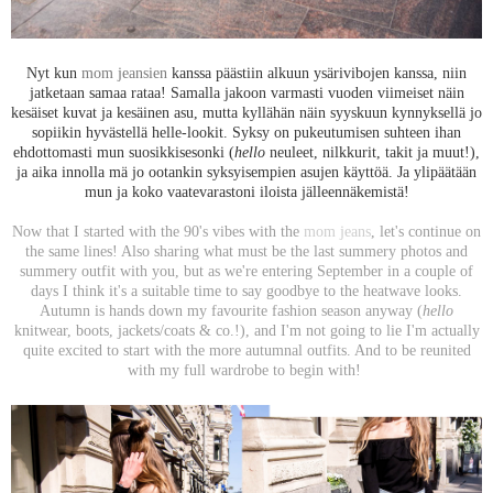
Nyt kun
mom jeansien
kanssa päästiin alkuun ysärivibojen kanssa, niin
jatketaan samaa rataa! Samalla jakoon varmasti vuoden viimeiset näin
kesäiset kuvat ja kesäinen asu, mutta kyllähän näin syyskuun kynnyksellä jo
sopiikin hyvästellä helle-lookit. Syksy on pukeutumisen suhteen ihan
ehdottomasti mun suosikkisesonki (
hello
neuleet, nilkkurit, takit ja muut!),
ja aika innolla mä jo ootankin syksyisempien asujen käyttöä. Ja ylipäätään
mun ja koko vaatevarastoni iloista jälleennäkemistä!
Now that I started with the 90's vibes with the
mom jeans
, let's continue on
the same lines! Also sharing what must be the last summery photos and
summery outfit with you, but as we're entering September in a couple of
days I think it's a suitable time to say goodbye to the heatwave looks.
Autumn is hands down my favourite fashion season anyway (
hello
knitwear, boots, jackets/coats & co.!), and I'm not going to lie I'm actually
quite excited to start with the more autumnal outfits. And to be reunited
with my full wardrobe to begin with!