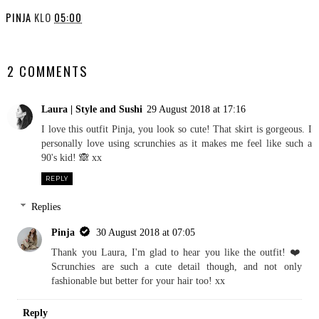
PINJA
KLO
05:00
SHARE
2 COMMENTS
Laura | Style and Sushi
29 August 2018 at 17:16
I love this outfit Pinja, you look so cute! That skirt is gorgeous. I
personally love using scrunchies as it makes me feel like such a
90's kid! 🙈 xx
REPLY
Replies
Pinja
30 August 2018 at 07:05
Thank you Laura, I'm glad to hear you like the outfit! ❤️
Scrunchies are such a cute detail though, and not only
fashionable but better for your hair too! xx
Reply