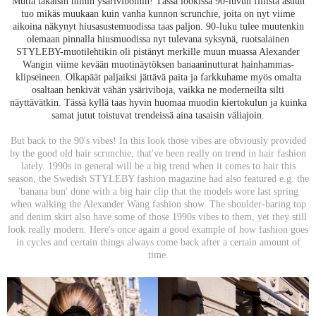
Mutta takaisin niihin ysäriviboihin! Tässä lookissa 90-luvun fiilistä asuun
tuo mikäs muukaan kuin vanha kunnon scrunchie, joita on nyt viime
aikoina näkynyt hiusasustemuodissa taas paljon. 90-luku tulee muutenkin
olemaan pinnalla hiusmuodissa nyt tulevana syksynä, ruotsalainen
STYLEBY-muotilehtikin oli pistänyt merkille muun muassa Alexander
Wangin viime kevään muotinäytöksen banaaninutturat hainhammas-
klipseineen. Olkapäät paljaiksi jättävä paita ja farkkuhame myös omalta
osaltaan henkivät vähän ysäriviboja, vaikka ne moderneilta silti
näyttävätkin. Tässä kyllä taas hyvin huomaa muodin kiertokulun ja kuinka
samat jutut toistuvat trendeissä aina tasaisin väliajoin.
But back to the 90's vibes! In this look those vibes are obviously provided
by the good old hair scrunchie, that've been really on trend in hair fashion
lately. 1990s in general will be a big trend when it comes to hair this
season, the Swedish STYLEBY fashion magazine had also featured e.g. the
'banana bun' done with a big hair clip that the models wore last spring
when walking the Alexander Wang fashion show. The shoulder-baring top
and denim skirt also have some of those 1990s vibes to them, yet they still
look really modern. Here's once again a good example of how fashion goes
in cycles and certain things always come back after a certain amount of
time.