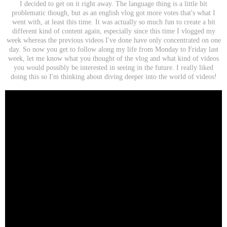
I decided to get on it right away. The language thing is a little bit
problematic though, but as an english vlog got more votes that's what I
went with, at least this time. It was actually so much fun to create a bit
different kind of content again, especially since this time I vlogged my
week whereas the previous videos I've done have only concentrated on one
day. So now you get to follow along my life from Monday to Friday last
week, let me know what you thought of the vlog and what kind of videos
you would possibly be interested in seeing in the future. I really liked
doing this so I'm thinking about diving deeper into the world of videos!