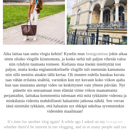
Aika laittaa taas uutta vlogia kehiin! Kyselin mun
Instagramissa
jokin aikaa
sitten olisiko vlogille kiinnostusta, ja koska sieltä tuli paljon vihreää valoa
niin ryhdyin tuumasta toimeen. Kieliasia mua itseäni mietityttää tosi
paljon, mutta koska englanninkieliselle vlogille tuli enemmän kannatusta
niin sillä mentiin ainakin tällä kertaa. Oli muuten todella hauskaa kuvata
taas vähän erilaista sisältöä, varsinkin kun nyt kuvasin koko viikon ajalta
kun taas muutama aiempi video on keskittyneet vain yhteen päivään. Nyt
pääsette siis seuraamaan mun elämää viime viikon maanantaista
perjantaihin, laittakaa kommenttia tulemaan että mitä tykkäsitte videosta ja
minkälaisia videoita mahdollisesti haluaisitte jatkossa nähdä. Sen verran
tästä nimittäin tykkäsin, että haluaisin nyt ehkäpä sukeltaa syvemminkin
videoiden maailmaan!
It's time for another vlog again! A while ago I asked on my
Instagram
whether there'd be interest in me vlogging, and as so many people said yes