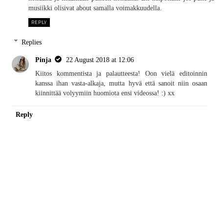
musiikki olisivat about samalla voimakkuudella.
REPLY
Replies
Pinja
22 August 2018 at 12:06
Kiitos kommentista ja palautteesta! Oon vielä editoinnin
kanssa ihan vasta-alkaja, mutta hyvä että sanoit niin osaan
kiinnittää volyymiin huomiota ensi videossa! :) xx
Reply