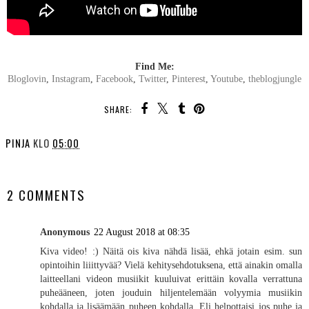
Find Me:
Bloglovin
,
Instagram
,
Facebook
,
Twitter
,
Pinterest
,
Youtube
,
theblogjungle
SHARE:
PINJA
KLO
05:00
SHARE
2 COMMENTS
Anonymous
22 August 2018 at 08:35
Kiva video! :) Näitä ois kiva nähdä lisää, ehkä jotain esim. sun
opintoihin liiittyvää? Vielä kehitysehdotuksena, että ainakin omalla
laitteellani videon musiikit kuuluivat erittäin kovalla verrattuna
puheääneen, joten jouduin hiljentelemään volyymia musiikin
kohdalla ja lisäämään puheen kohdalla. Eli helpottaisi jos puhe ja