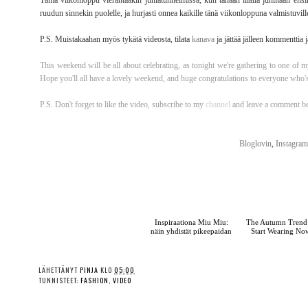
Tämä viikonloppu vierähtääkin juhlatunnelmissa, kun tänään illalla juhlitaan ensi
ruudun sinnekin puolelle, ja hurjasti onnea kaikille tänä viikonloppuna valmistuvill
P.S. Muistakaahan myös tykätä videosta, tilata
kanava
ja jättää jälleen kommenttia ja
This weekend will be all about celebrating, as tonight we're gathering to one of my
Hope you'll all have a lovely weekend, and huge congratulations to everyone who'
P.S. Don't forget to like the video, subscribe to my
channel
and leave a comment be
Bloglovin
,
Instagram
Inspiraationa Miu Miu:
The Autumn Trend 