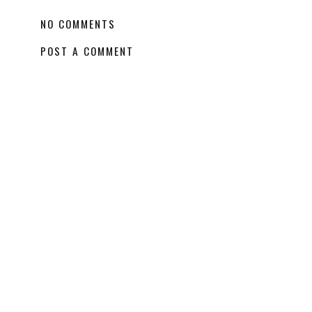
näin yhdistät pikeepaidan
Start Wearing Now
LÄHETTÄNYT
PINJA
KLO
05:00
TUNNISTEET:
FASHION
,
VIDEO
NO COMMENTS
POST A COMMENT