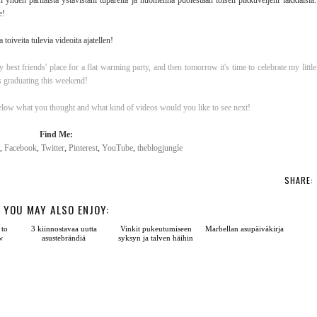
n yhden parhaista ystävistäni tupareita ja huomenna puolestaan toisen pikkuveljeni lakkiaisia
e!
 toiveita tulevia videoita ajatellen!
 best friends' place for a flat warming party, and then tomorrow it's time to celebrate my little
s graduating this weekend!
low what you thought and what kind of videos would you like to see next!
Find Me:
,
Facebook
,
Twitter
,
Pinterest
,
YouTube
,
theblogjungle
SHARE:
YOU MAY ALSO ENJOY:
to
3 kiinnostavaa uutta
Vinkit pukeutumiseen
Marbellan asupäiväkirja