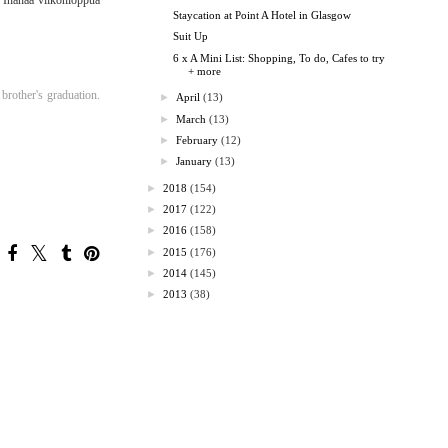
. Ihanaa viikonloppua
Staycation at Point A Hotel in Glasgow
Suit Up
6 x A Mini List: Shopping, To do, Cafes to try
+ more
 brother's graduation.
►
April
(13)
►
March
(13)
►
February
(12)
►
January
(13)
►
2018
(154)
►
2017
(122)
►
2016
(158)
►
2015
(176)
►
2014
(145)
►
2013
(38)