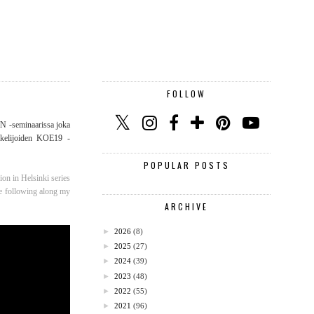
FOLLOW
WN -seminaarissa joka
iskelijoiden KOE19 -
POPULAR POSTS
on in Helsinki series
ike following along my
ARCHIVE
►
2026
(8)
►
2025
(27)
►
2024
(39)
►
2023
(48)
►
2022
(55)
►
2021
(96)