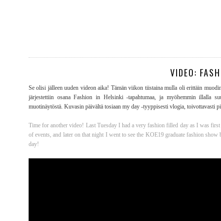
VIDEO: FAS
Se olisi jälleen uuden videon aika! Tämän viikon tiistaina mulla oli erittäin 
järjestettiin osana Fashion in Helsinki -tapahtumaa, ja myöhemmin illalla s
muotinäytöstä. Kuvasin päivältä tosiaan my day -tyyppisesti vlogia, toivottavasti pi
Time for another video! Last Tuesday I had a very fashion filled day as I was f
of events, and later on that night I went to see the KOE19 graduate fashion show 
day!