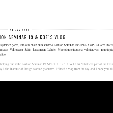
31 MAY 2019
HION SEMINAR 19 & KOE19 VLOG
muodintäyteinen päivä, kun olin ensin auttelemassa Fashion Seminar 19: SPEED UP / SLOW DO
uuntasin Valkoiseen Saliin katsomaan Lahden Muotoiluinstituutista valmistuvien muotiop
dätte!
irst helping out at the Fashion Seminar 19: SPEED UP / SLOW DOWN that was part of the Fashi
by Lahti Institute of Design fashion graduates. I filmed a vlog from the day, and I hope you l