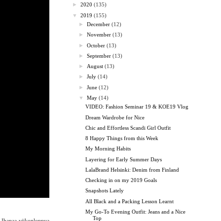
►
2020
(135)
▼
2019
(155)
►
December
(12)
►
November
(13)
►
October
(13)
►
September
(13)
►
August
(13)
►
July
(14)
►
June
(12)
▼
May
(14)
VIDEO: Fashion Seminar 19 & KOE19 Vlog
Dream Wardrobe for Nice
Chic and Effortless Scandi Girl Outfit
8 Happy Things from this Week
My Morning Habits
Layering for Early Summer Days
LalaBrand Helsinki: Denim from Finland
Checking in on my 2019 Goals
Snapshots Lately
All Black and a Packing Lesson Learnt
My Go-To Evening Outfit: Jeans and a Nice
Top