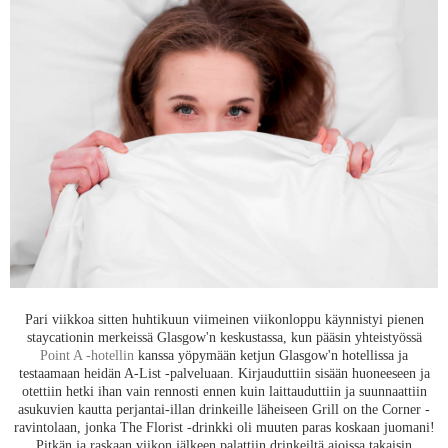
Pari viikkoa sitten huhtikuun viimeinen viikonloppu käynnistyi pienen
staycationin merkeissä Glasgow'n keskustassa, kun pääsin yhteistyössä
Point A -hotellin
kanssa yöpymään ketjun Glasgow'n hotellissa ja
testaamaan heidän A-List -palveluaan. Kirjauduttiin sisään huoneeseen ja
otettiin hetki ihan vain rennosti ennen kuin laittauduttiin ja suunnaattiin
asukuvien kautta perjantai-illan drinkeille läheiseen Grill on the Corner -
ravintolaan, jonka The Florist -drinkki oli muuten paras koskaan juomani!
Pitkän ja raskaan viikon jälkeen palattiin drinkeiltä ajoissa takaisin