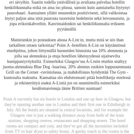
eri sävyihin. Saatiin todella ystävällistä ja avuliasta palvelua hotellin
henkilökunnalta mikä on aina iso plussa, samoin kuin aamiaiselta löytynyt
puurobaari. Aamiainen yllätti muutenkin positiivisesti, sillä valikoimaa
löytyi paljon aina siitä puurosta tuoreisiin hedelmiin sekä leivonnaisiin, ja
jopa erikoiskahveihin. Kasvimaidonkin sai henkilökunnalta erikseen
pyytämällä.
Mainitsinkin jo postauksen alussa A-List:in, mutta mitä se siis ihan
tarkalleen ottaen tarkoittaa? Point A -hotellien A-List on käytännössä
etuohjelma, johon liittymällä huoneiden hinnoista saa 10% alennusta ja
jolla saa alennuksia ja etuja hotellien läheisyydessä sijaitsevilta
kumppaniyrityksiltä. Esimerkiksi Glasgow'ssa A-Listin etuihin sisältyy
juoma-alennuksia Blue Dog -baarissa, 20% alennus ruokien loppusummasta
Grill on the Corner -ravintolassa, ja mahdollisuus hyödyntää The Gym -
kuntosalia maksutta. Kannattaa siis ehdottomasti pitää hotelliketju mielessä
ja rekisteröityä osaksi A-Listiä jos on suunnitteilla esimerkiksi
kesälomareissuja tänne Brittien suuntaan!
Point A currently has six hotels in London and one up here in Glasgow, but
they're opening another one in London and their first one in Edinburgh in
July. All the hotels are situated in central locations, and for example the
Glasgow one is just a walking distance away from both of the train
stations, shopping centres, restaurants and shopping streets. The hotel
rooms are compact and cosy, and they've got all the necessities included
from TV to hair dryer to safety boxes. A quirky touch to the rooms is the