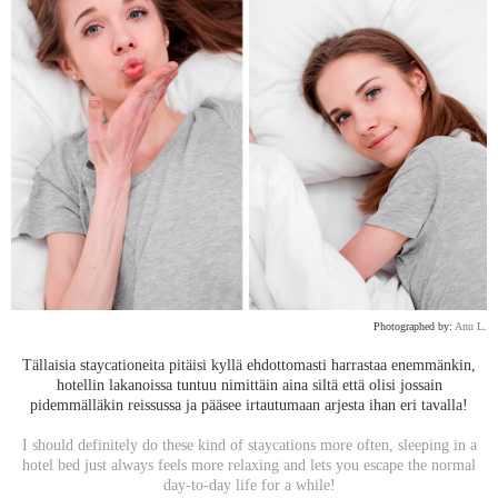
Photographed by:
Anu L
.
Tällaisia staycationeita pitäisi kyllä ehdottomasti harrastaa enemmänkin,
hotellin lakanoissa tuntuu nimittäin aina siltä että olisi jossain
pidemmälläkin reissussa ja pääsee irtautumaan arjesta ihan eri tavalla!
I should definitely do these kind of staycations more often, sleeping in a
hotel bed just always feels more relaxing and lets you escape the normal
day-to-day life for a while!