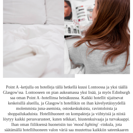
Point A -ketjulla on hotelleja tällä hetkellä kuusi Lontoossa ja yksi täällä
Glasgow'ssa. Lontooseen on pian aukeamassa yksi lisää, ja myös Edinburgh
saa oman Point A -hotellinsa heinäkuussa. Kaikki hotellit sijaitsevat
keskeisillä alueilla, ja Glasgow'n hotellikin on ihan kävelyetäisyydellä
molemmista juna-asemista, ostoskeskuksista, ravintoloista ja
shoppailukaduista. Hotellihuoneet on kompakteja ja viihtyisiä ja niistä
löytyy kaikki perusvarusteet, kuten telkkari, hiustenkuivaaja ja turvakaappi.
Ihan oman fiiliksensä huoneisiin tuo '
mood lighting
' -rinkula, jota
säätämällä hotellihuoneen valon väriä saa muutettua kaikkiin sateenkaaren