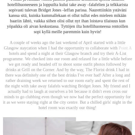
hotellihuoneeseen ja loppuilta kului take away -falafelien ja telkkarista
sopivasti tulevan Bridget Jones -leffan parissa. Naurettiinkin ystäväni
kanssa sitä, kuinka kummallekaan ei ollut tullut edes mieleen mikään
baariin lähtö, vaikka siihen olisi ollut nyt ihan loistava tilaisuus kun
yöpaikka oli aivan keskustassa. Tyttöjen ilta hotellihuoneessa rentoillen
sopi kyllä meille paremmin kuin hyvin!
A couple of weeks ago the last weekend of April started with a little
Glasgow staycation when I had the opportunity to collaborate with
Point A
hotels and spend a night at their Glasgow branch and try their A-List
programme. We checked into our room and relaxed for a little while before
we got ready and headed off to shoot some outfit photos followed by
drinks at Grill on the Corner. And by the way, The Florist drink I had in
there was definitely one of the best drinks I've ever had! After a long and
rather draining week we returned to our room early and spent the rest of
the night with take away falafels watching Bridget Jones. My friend and I
actually had to laugh at ourselves a bit because it didn't even cross our
minds to go clubbing even though we now had the perfect opportunity for
it as we were staying right at the city centre. But a chilled girls' night in the
hotel room was exactly our thing!