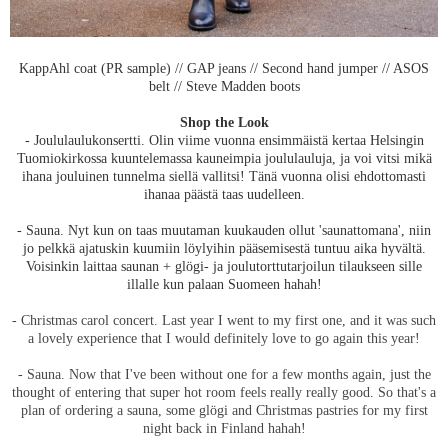
KappAhl coat (PR sample) // GAP jeans // Second hand jumper // ASOS
belt // Steve Madden boots
Shop the Look
- Joululaulukonsertti. Olin viime vuonna ensimmäistä kertaa Helsingin
Tuomiokirkossa kuuntelemassa kauneimpia joululauluja, ja voi vitsi mikä
ihana jouluinen tunnelma siellä vallitsi! Tänä vuonna olisi ehdottomasti
ihanaa päästä taas uudelleen.
- Sauna. Nyt kun on taas muutaman kuukauden ollut 'saunattomana', niin
jo pelkkä ajatuskin kuumiin löylyihin pääsemisestä tuntuu aika hyvältä.
Voisinkin laittaa saunan + glögi- ja joulutorttutarjoilun tilaukseen sille
illalle kun palaan Suomeen hahah!
- Christmas carol concert. Last year I went to my first one, and it was such
a lovely experience that I would definitely love to go again this year!
- Sauna. Now that I've been without one for a few months again, just the
thought of entering that super hot room feels really really good. So that's a
plan of ordering a sauna, some glögi and Christmas pastries for my first
night back in Finland hahah!