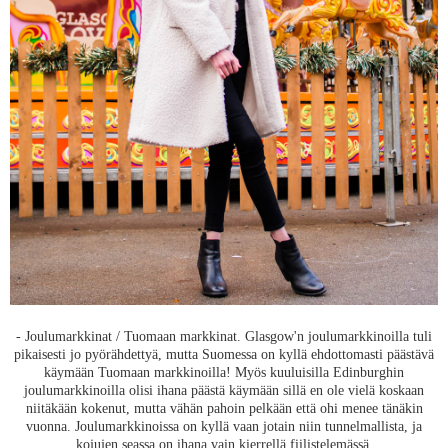
- Joulumarkkinat / Tuomaan markkinat. Glasgow'n joulumarkkinoilla tuli
pikaisesti jo pyörähdettyä, mutta Suomessa on kyllä ehdottomasti päästävä
käymään Tuomaan markkinoilla! Myös kuuluisilla Edinburghin
joulumarkkinoilla olisi ihana päästä käymään sillä en ole vielä koskaan
niitäkään kokenut, mutta vähän pahoin pelkään että ohi menee tänäkin
vuonna. Joulumarkkinoissa on kyllä vaan jotain niin tunnelmallista, ja
kojujen seassa on ihana vain kierrellä fiilistelemässä.