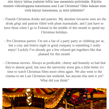
niin täytyy laittaa jouluiset leffat taas useammin pyörimään. Käytiin
muuten viikonloppuna katsomassa uusi Last Christmas! Onko kukaan muu
vielä käynyt katsomassa, ja mitä tykkäsitte?
- Finnish Christmas drinks and pastries. My absolute favourite ones are the
drink
glögi
and pastries filled with plum marmalade, and I just have to
have those when I go to Finland in the middle of this month to spend my
Christmas holidays.
- Pre Christmas parties. I'm not a fan of a party party or clubbing per se,
but a cosy and festive night in good company is something I really
enjoy! Luckily I've already got a few relaxed get-togethers like that
planned for this month.
- Christmas movies. Always as predicable, cheesy and honestly so bad that
they're almost good, but once the university stress gets a little better it's
time to watch Christmas films more often again. We also went to the
cinema to see Last Christmas last weekend, has anyone else seen it yet?
What did you think?