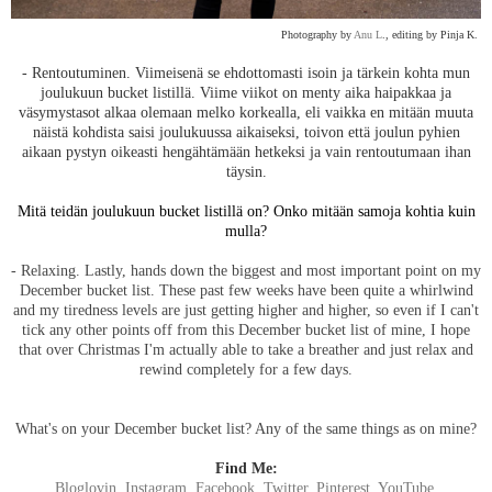
Photography by
Anu L
., editing by Pinja K.
- Rentoutuminen. Viimeisenä se ehdottomasti isoin ja tärkein kohta mun
joulukuun bucket listillä. Viime viikot on menty aika haipakkaa ja
väsymystasot alkaa olemaan melko korkealla, eli vaikka en mitään muuta
näistä kohdista saisi joulukuussa aikaiseksi, toivon että joulun pyhien
aikaan pystyn oikeasti hengähtämään hetkeksi ja vain rentoutumaan ihan
täysin.
Mitä teidän joulukuun bucket listillä on? Onko mitään samoja kohtia kuin
mulla?
- Relaxing. Lastly, hands down the biggest and most important point on my
December bucket list. These past few weeks have been quite a whirlwind
and my tiredness levels are just getting higher and higher, so even if I can't
tick any other points off from this December bucket list of mine, I hope
that over Christmas I'm actually able to take a breather and just relax and
rewind completely for a few days.
What's on your December bucket list? Any of the same things as on mine?
Find Me:
Bloglovin
,
Instagram
,
Facebook
,
Twitter
,
Pinterest
,
YouTube
,