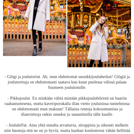
- Glögi ja joulutortut. Ah, mun ehdottomat suosikkijouluherkut! Glögiä ja
joulutorttuja on ehdottomasti saatava kun kuun puolessa välissä palaan
Suomeen joululomille.
- Pikkujoulut. En niinkään välitä mistään pikkujoulubileistä tai baariin
raahautumisesta, mutta kaveriporukalla illan vietto jouluisissa tunnelmissa
on ehdottomasti mun makuun! Tällaisia rentoja kokoontumisia ja
illanviettoja onkin onneksi jo suunnitteilla tälle kuulle.
- Joululeffat. Aina yhtä ennalta arvattavia, siirappisia ja oikeasti melkein
niin huonoja että ne on jo hyviä, mutta kunhan koulustressi vähän hellittää