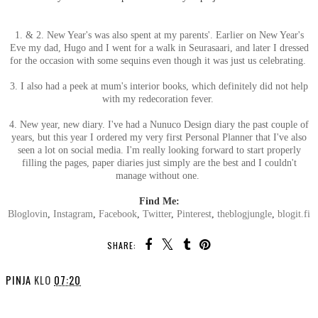
1. & 2. New Year's was also spent at my parents'. Earlier on New Year's
Eve my dad, Hugo and I went for a walk in Seurasaari, and later I dressed
for the occasion with some sequins even though it was just us celebrating.
3. I also had a peek at mum's interior books, which definitely did not help
with my redecoration fever.
4. New year, new diary. I've had a Nunuco Design diary the past couple of
years, but this year I ordered my very first Personal Planner that I've also
seen a lot on social media. I'm really looking forward to start properly
filling the pages, paper diaries just simply are the best and I couldn't
manage without one.
Find Me:
Bloglovin
,
Instagram
,
Facebook
,
Twitter
,
Pinterest
,
theblogjungle
,
blogit.fi
SHARE:
PINJA
KLO
07:20
SHARE