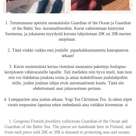
1. Tutustumassa upeisiin suomalaisiin Guardian of the Ocean ja Guardian
of the Baltic Sea -korumallistoihin. Korut valmistetaan käsityönä
Suomessa, ja jokaisesta myydystä korusta lahjoitetaan 20€ tai 20$ merien
suojeluun.
2. Tästä vinkki vaikka ensi joululle: piparkakkumaustetta kaurapuuron
sekaan!
3. Kävin ensimmäistä kertaa viemässä muutamia paketteja Joulupuu-
keräykseen vähävaraisille lapsille. Tuli itsellekin niin hyvä mieli, kun tiesi
että voi ilahduttaa jotakuta toista ja antaa mahdollisuus joululahjoihin
niille, joiden jouluun lahjat eivät automaattisesti kuulu. Tästä siis
ehdottomasti uusi jokavuotinen perinne.
4. Lempparitee aina joulun aikaan: Yogi Tea Christmas Tea. Ja nämä söpöt
viestit teepussien lapuissa tekee teehetkestä aina vieläkin kivemman ☺️
1. Gorgeous Finnish jewellery collections Guardian of the Ocean and
Guardian of the Baltic Sea. The pieces are handmade here in Finland, and
from each piece sold 20€ or 20$ is donated to protecting seas and oceans.