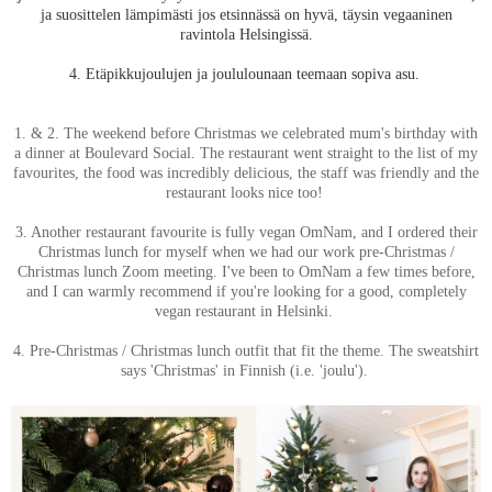
ja suosittelen lämpimästi jos etsinnässä on hyvä, täysin vegaaninen
ravintola Helsingissä.
4. Etäpikkujoulujen ja joululounaan teemaan sopiva asu.
1. & 2. The weekend before Christmas we celebrated mum's birthday with
a dinner at Boulevard Social. The restaurant went straight to the list of my
favourites, the food was incredibly delicious, the staff was friendly and the
restaurant looks nice too!
3. Another restaurant favourite is fully vegan OmNam, and I ordered their
Christmas lunch for myself when we had our work pre-Christmas /
Christmas lunch Zoom meeting. I've been to OmNam a few times before,
and I can warmly recommend if you're looking for a good, completely
vegan restaurant in Helsinki.
4. Pre-Christmas / Christmas lunch outfit that fit the theme. The sweatshirt
says 'Christmas' in Finnish (i.e. 'joulu').