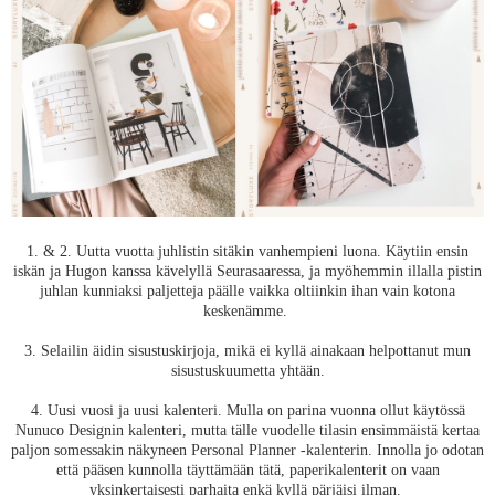
1. & 2. Uutta vuotta juhlistin sitäkin vanhempieni luona. Käytiin ensin
iskän ja Hugon kanssa kävelyllä Seurasaaressa, ja myöhemmin illalla pistin
juhlan kunniaksi paljetteja päälle vaikka oltiinkin ihan vain kotona
keskenämme.
3. Selailin äidin sisustuskirjoja, mikä ei kyllä ainakaan helpottanut mun
sisustuskuumetta yhtään.
4. Uusi vuosi ja uusi kalenteri. Mulla on parina vuonna ollut käytössä
Nunuco Designin kalenteri, mutta tälle vuodelle tilasin ensimmäistä kertaa
paljon somessakin näkyneen Personal Planner -kalenterin. Innolla jo odotan
että pääsen kunnolla täyttämään tätä, paperikalenterit on vaan
yksinkertaisesti parhaita enkä kyllä pärjäisi ilman.