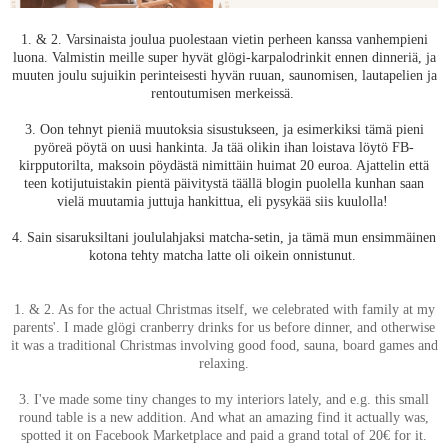
1. & 2. Varsinaista joulua puolestaan vietin perheen kanssa vanhempieni
luona. Valmistin meille super hyvät glögi-karpalodrinkit ennen dinneriä, ja
muuten joulu sujuikin perinteisesti hyvän ruuan, saunomisen, lautapelien ja
rentoutumisen merkeissä.
3. Oon tehnyt pieniä muutoksia sisustukseen, ja esimerkiksi tämä pieni
pyöreä pöytä on uusi hankinta. Ja tää olikin ihan loistava löytö FB-
kirpputorilta, maksoin pöydästä nimittäin huimat 20 euroa. Ajattelin että
teen kotijutuistakin pientä päivitystä täällä blogin puolella kunhan saan
vielä muutamia juttuja hankittua, eli pysykää siis kuulolla!
4. Sain sisaruksiltani joululahjaksi matcha-setin, ja tämä mun ensimmäinen
kotona tehty matcha latte oli oikein onnistunut.
1. & 2. As for the actual Christmas itself, we celebrated with family at my
parents'. I made glögi cranberry drinks for us before dinner, and otherwise
it was a traditional Christmas involving good food, sauna, board games and
relaxing.
3. I've made some tiny changes to my interiors lately, and e.g. this small
round table is a new addition. And what an amazing find it actually was,
spotted it on Facebook Marketplace and paid a grand total of 20€ for it.