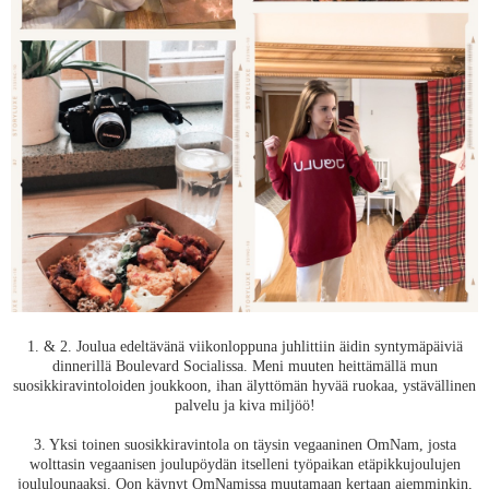
1. & 2. Joulua edeltävänä viikonloppuna juhlittiin äidin syntymäpäiviä
dinnerillä Boulevard Socialissa. Meni muuten heittämällä mun
suosikkiravintoloiden joukkoon, ihan älyttömän hyvää ruokaa, ystävällinen
palvelu ja kiva miljöö!
3. Yksi toinen suosikkiravintola on täysin vegaaninen OmNam, josta
wolttasin vegaanisen joulupöydän itselleni työpaikan etäpikkujoulujen
joululounaaksi. Oon käynyt OmNamissa muutamaan kertaan aiemminkin,