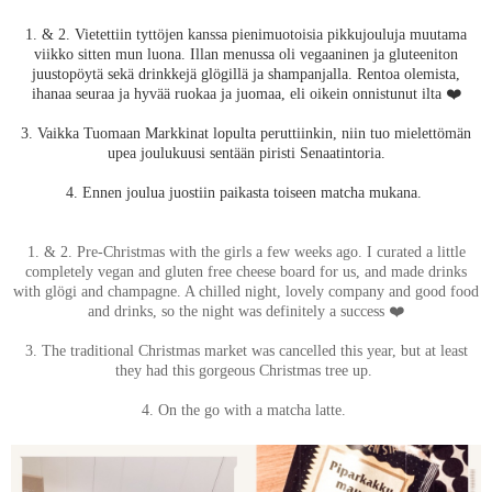
1. & 2. Vietettiin tyttöjen kanssa pienimuotoisia pikkujouluja muutama
viikko sitten mun luona. Illan menussa oli vegaaninen ja gluteeniton
juustopöytä sekä drinkkejä glögillä ja shampanjalla. Rentoa olemista,
ihanaa seuraa ja hyvää ruokaa ja juomaa, eli oikein onnistunut ilta ❤️
3. Vaikka Tuomaan Markkinat lopulta peruttiinkin, niin tuo mielettömän
upea joulukuusi sentään piristi Senaatintoria.
4. Ennen joulua juostiin paikasta toiseen matcha mukana.
1. & 2. Pre-Christmas with the girls a few weeks ago. I curated a little
completely vegan and gluten free cheese board for us, and made drinks
with glögi and champagne. A chilled night, lovely company and good food
and drinks, so the night was definitely a success ❤️
3. The traditional Christmas market was cancelled this year, but at least
they had this gorgeous Christmas tree up.
4. On the go with a matcha latte.