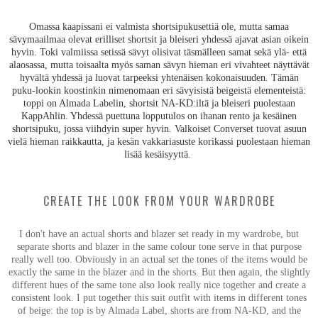
Omassa kaapissani ei valmista shortsipukusettiä ole, mutta samaa
sävymaailmaa olevat erilliset shortsit ja bleiseri yhdessä ajavat asian oikein
hyvin. Toki valmiissa setissä sävyt olisivat täsmälleen samat sekä ylä- että
alaosassa, mutta toisaalta myös saman sävyn hieman eri vivahteet näyttävät
hyvältä yhdessä ja luovat tarpeeksi yhtenäisen kokonaisuuden. Tämän
puku-lookin koostinkin nimenomaan eri sävyisistä beigeistä elementeistä:
toppi on Almada Labelin, shortsit NA-KD:iltä ja bleiseri puolestaan
KappAhlin. Yhdessä puettuna lopputulos on ihanan rento ja kesäinen
shortsipuku, jossa viihdyin super hyvin. Valkoiset Converset tuovat asuun
vielä hieman raikkautta, ja kesän vakkariasuste korikassi puolestaan hieman
lisää kesäisyyttä.
CREATE THE LOOK FROM YOUR WARDROBE
I don't have an actual shorts and blazer set ready in my wardrobe, but
separate shorts and blazer in the same colour tone serve in that purpose
really well too. Obviously in an actual set the tones of the items would be
exactly the same in the blazer and in the shorts. But then again, the slightly
different hues of the same tone also look really nice together and create a
consistent look. I put together this suit outfit with items in different tones
of beige: the top is by Almada Label, shorts are from NA-KD, and the