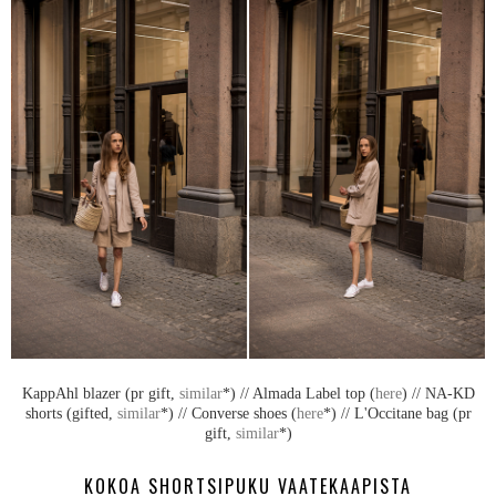
KappAhl blazer (pr gift,
similar
*) // Almada Label top (
here
) // NA-KD
shorts (gifted,
similar
*) // Converse shoes (
here
*) // L'Occitane bag (pr
gift,
similar
*)
KOKOA SHORTSIPUKU VAATEKAAPISTA