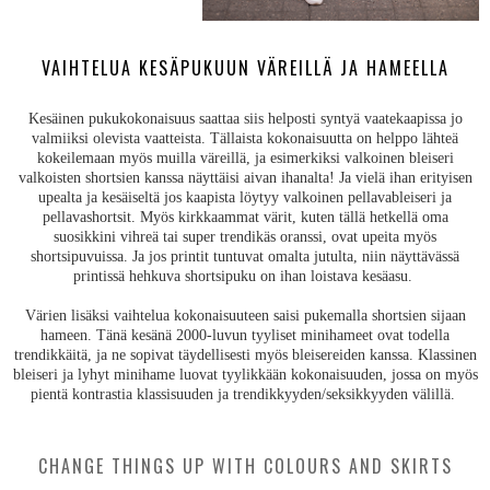
VAIHTELUA KESÄPUKUUN VÄREILLÄ JA HAMEELLA
Kesäinen pukukokonaisuus saattaa siis helposti syntyä vaatekaapissa jo
valmiiksi olevista vaatteista. Tällaista kokonaisuutta on helppo lähteä
kokeilemaan myös muilla väreillä, ja esimerkiksi valkoinen bleiseri
valkoisten shortsien kanssa näyttäisi aivan ihanalta! Ja vielä ihan erityisen
upealta ja kesäiseltä jos kaapista löytyy valkoinen pellavableiseri ja
pellavashortsit. Myös kirkkaammat värit, kuten tällä hetkellä oma
suosikkini vihreä tai super trendikäs oranssi, ovat upeita myös
shortsipuvuissa. Ja jos printit tuntuvat omalta jutulta, niin näyttävässä
printissä hehkuva shortsipuku on ihan loistava kesäasu.
Värien lisäksi vaihtelua kokonaisuuteen saisi pukemalla shortsien sijaan
hameen. Tänä kesänä 2000-luvun tyyliset minihameet ovat todella
trendikkäitä, ja ne sopivat täydellisesti myös bleisereiden kanssa. Klassinen
bleiseri ja lyhyt minihame luovat tyylikkään kokonaisuuden, jossa on myös
pientä kontrastia klassisuuden ja trendikkyyden/seksikkyyden välillä.
CHANGE THINGS UP WITH COLOURS AND SKIRTS