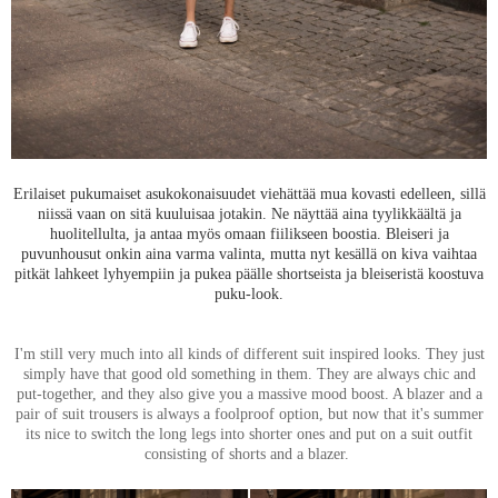
Erilaiset pukumaiset asukokonaisuudet viehättää mua kovasti edelleen, sillä
niissä vaan on sitä kuuluisaa jotakin. Ne näyttää aina tyylikkäältä ja
huolitellulta, ja antaa myös omaan fiilikseen boostia. Bleiseri ja
puvunhousut onkin aina varma valinta, mutta nyt kesällä on kiva vaihtaa
pitkät lahkeet lyhyempiin ja pukea päälle shortseista ja bleiseristä koostuva
puku-look.
I'm still very much into all kinds of different suit inspired looks. They just
simply have that good old something in them. They are always chic and
put-together, and they also give you a massive mood boost. A blazer and a
pair of suit trousers is always a foolproof option, but now that it's summer
its nice to switch the long legs into shorter ones and put on a suit outfit
consisting of shorts and a blazer.