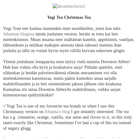
Yogi Tea Christmas Tea
Yogi Tean teet kuuluu muutenkin mun suosikkeihin, joten kun näin
Johannan blogissa
tämän jouluisen version, herätti se totta kai heti
mielenkiinnon. Muun muassa teen sisältämän kanelin, appelsiinin, vaniljan,
tähtianiksen ja neilikan makujen ansiosta tämä oikeasti maistuu ihan
joululta ja tällä on voinut hyvin myös välillä korvata sokerisen glögin.
Yhtenä joulukuun lempparina mun täytyy vielä mainita Downton Abbey!
Huh kun voikin olla hyvä ja koukuttava sarja! Pitkään ajattelin, ettei
yläluokan ja heidän palvelusväkensä elämän seuraaminen voi olla
mielenkiintoista katsottavaa, mutta päätin kuitenkin antaa sarjalle
mahdollisuuden ja jo heti ensimmäisen jakson jälkeen olin koukussa.
Kannattaa siis antaa Downton Abbeylle mahdollisuus, vaikka sarjan
kiinnostavuus epäilyttäisikin!
// Yogi Tea is one of my favourite tea brands so when I saw this
Christmassy version on
Johanna's blog
I got instantly interested. The tea
has e.g. cinnamon, orange, vanilla, star anise and cloves in it, so this truly
tastes exactly like Christmas. Sometimes I've had a cup of this tea instead
of sugary glogg.