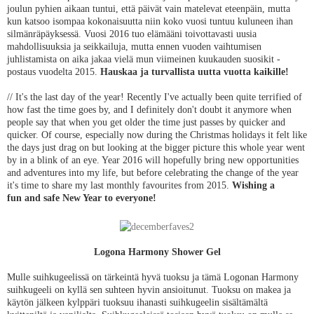
joulun pyhien aikaan tuntui, että päivät vain matelevat eteenpäin, mutta
kun katsoo isompaa kokonaisuutta niin koko vuosi tuntuu kuluneen ihan
silmänräpäyksessä. Vuosi 2016 tuo elämääni toivottavasti uusia
mahdollisuuksia ja seikkailuja, mutta ennen vuoden vaihtumisen
juhlistamista on aika jakaa vielä mun viimeinen kuukauden suosikit -
postaus vuodelta 2015.
Hauskaa ja turvallista uutta vuotta kaikille!
// It's the last day of the year! Recently I've actually been quite terrified of
how fast the time goes by, and I definitely don't doubt it anymore when
people say that when you get older the time just passes by quicker and
quicker. Of course, especially now during the Christmas holidays it felt like
the days just drag on but looking at the bigger picture this whole year went
by in a blink of an eye. Year 2016 will hopefully bring new opportunities
and adventures into my life, but before celebrating the change of the year
it's time to share my last monthly favourites from 2015.
Wishing a
fun and safe New Year to everyone!
Logona Harmony Shower Gel
Mulle suihkugeelissä on tärkeintä hyvä tuoksu ja tämä Logonan Harmony
suihkugeeli on kyllä sen suhteen hyvin ansioitunut. Tuoksu on makea ja
käytön jälkeen kylppäri tuoksuu ihanasti suihkugeelin sisältämältä