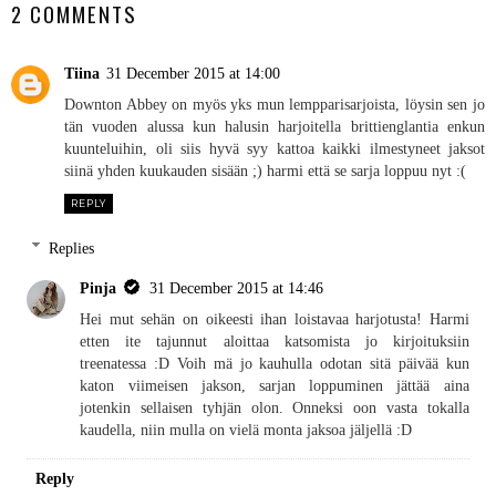
2 COMMENTS
Tiina
31 December 2015 at 14:00
Downton Abbey on myös yks mun lempparisarjoista, löysin sen jo
tän vuoden alussa kun halusin harjoitella brittienglantia enkun
kuunteluihin, oli siis hyvä syy kattoa kaikki ilmestyneet jaksot
siinä yhden kuukauden sisään ;) harmi että se sarja loppuu nyt :(
REPLY
Replies
Pinja
31 December 2015 at 14:46
Hei mut sehän on oikeesti ihan loistavaa harjotusta! Harmi
etten ite tajunnut aloittaa katsomista jo kirjoituksiin
treenatessa :D Voih mä jo kauhulla odotan sitä päivää kun
katon viimeisen jakson, sarjan loppuminen jättää aina
jotenkin sellaisen tyhjän olon. Onneksi oon vasta tokalla
kaudella, niin mulla on vielä monta jaksoa jäljellä :D
Reply