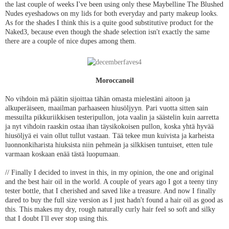
the last couple of weeks I've been using only these Maybelline The Blushed
Nudes eyeshadows on my lids for both everyday and party makeup looks.
As for the shades I think this is a quite good substitutive product for the
Naked3, because even though the shade selection isn't exactly the same
there are a couple of nice dupes among them.
Moroccanoil
No vihdoin mä päätin sijoittaa tähän omasta mielestäni aitoon ja
alkuperäiseen, maailman parhaaseen hiusöljyyn. Pari vuotta sitten sain
messuilta pikkuriikkisen testeripullon, jota vaalin ja säästelin kuin aarretta
ja nyt vihdoin raaskin ostaa ihan täysikokoisen pullon, koska yhtä hyvää
hiusöljyä ei vain ollut tullut vastaan. Tää tekee mun kuivista ja karheista
luonnonkiharista hiuksista niin pehmeän ja silkkisen tuntuiset, etten tule
varmaan koskaan enää tästä luopumaan.
// Finally I decided to invest in this, in my opinion, the one and original
and the best hair oil in the world. A couple of years ago I got a teeny tiny
tester bottle, that I cherished and saved like a treasure. And now I finally
dared to buy the full size version as I just hadn't found a hair oil as good as
this. This makes my dry, rough naturally curly hair feel so soft and silky
that I doubt I'll ever stop using this.