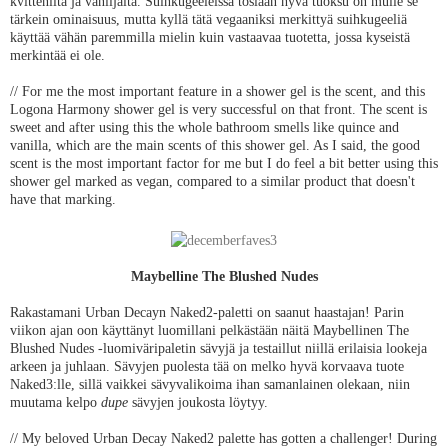
kvitteniltä ja vaniljalta. Suihkugeeleissä tosiaan hyvä tuoksu on mulle se
tärkein ominaisuus, mutta kyllä tätä vegaaniksi merkittyä suihkugeeliä
käyttää vähän paremmilla mielin kuin vastaavaa tuotetta, jossa kyseistä
merkintää ei ole.
// For me the most important feature in a shower gel is the scent, and this
Logona Harmony shower gel is very successful on that front. The scent is
sweet and after using this the whole bathroom smells like quince and
vanilla, which are the main scents of this shower gel. As I said, the good
scent is the most important factor for me but I do feel a bit better using this
shower gel marked as vegan, compared to a similar product that doesn't
have that marking.
Maybelline The Blushed Nudes
Rakastamani Urban Decayn Naked2-paletti on saanut haastajan! Parin
viikon ajan oon käyttänyt luomillani pelkästään näitä Maybellinen The
Blushed Nudes -luomiväripaletin sävyjä ja testaillut niillä erilaisia lookeja
arkeen ja juhlaan. Sävyjen puolesta tää on melko hyvä korvaava tuote
Naked3:lle, sillä vaikkei sävyvalikoima ihan samanlainen olekaan, niin
muutama kelpo
dupe
sävyjen joukosta löytyy.
// My beloved Urban Decay Naked2 palette has gotten a challenger! During