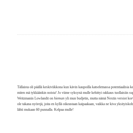
Tällaista oli päällä keskiviikkona kun kävin kaupoilla katselemassa potentiaalisia k
miten mä tykkäänkin noista! Jo viime syksynä mulle kehittyi rakkaus tuollaisiin s
Weitzmanin Lowlandit on
hieman
yli mun budjetin, mutta nämä Nextin versiot korv
ole takana nyörejä, joita en kyllä oikeastaan kaipaakaan, vaikka ne kiva yksityiskoh
lähti mukaan 60 punnalla. Kelpaa mulle!