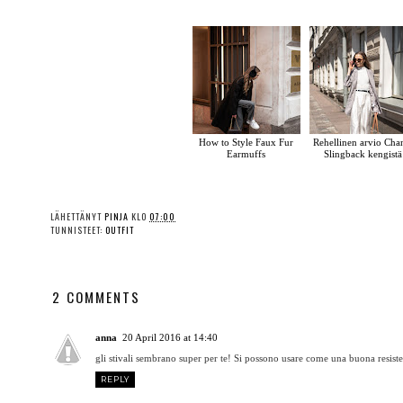
How to Style Faux Fur
Rehellinen arvio Cha
Earmuffs
Slingback kengistä
LÄHETTÄNYT
PINJA
KLO
07:00
TUNNISTEET:
OUTFIT
2 COMMENTS
anna
20 April 2016 at 14:40
gli stivali sembrano super per te! Si possono usare come una buona resistenz
REPLY