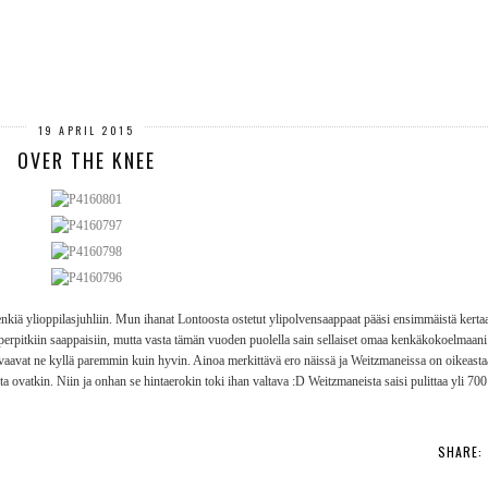
19 APRIL 2015
OVER THE KNEE
enkiä ylioppilasjuhliin. Mun ihanat Lontoosta ostetut ylipolvensaappaat pääsi ensimmäistä kertaa
uperpitkiin saappaisiin, mutta vasta tämän vuoden puolella sain sellaiset omaa kenkäkokoelmaan
aavat ne kyllä paremmin kuin hyvin. Ainoa merkittävä ero näissä ja Weitzmaneissa on oikeastaan
ta ovatkin. Niin ja onhan se hintaerokin toki ihan valtava :D Weitzmaneista saisi pulittaa yli 700
SHARE: