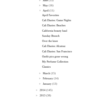
►
June
(15)
►
May
(16)
▼
April
(11)
April Favorites
Cali Diaries: Game Nights
Cali Diaries: Beaches
California beauty haul
Sunday Brunch
Over the knee
Cali Diaries: Alcatraz
Cali Diaries: San Francisco
Outfit pics gone wrong
My Perfume Collection
Classics
►
March
(15)
►
February
(14)
►
January
(13)
►
2014
(145)
►
2013
(38)