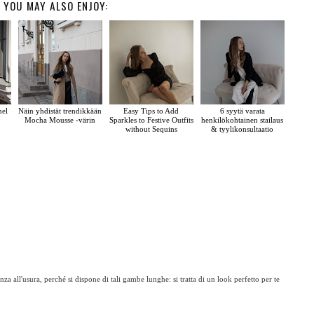
YOU MAY ALSO ENJOY:
nel
Näin yhdistät trendikkään
Easy Tips to Add
6 syytä varata
Mocha Mousse -värin
Sparkles to Festive Outfits
henkilökohtainen stailaus
without Sequins
& tyylikonsultaatio
a all'usura, perché si dispone di tali gambe lunghe: si tratta di un look perfetto per te