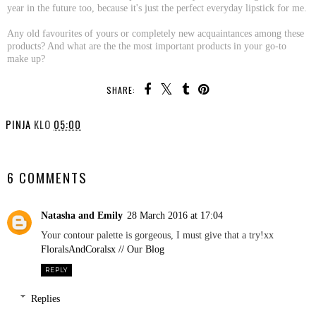
year in the future too, because it's just the perfect everyday lipstick for me.
Any old favourites of yours or completely new acquaintances among these
products? And what are the the most important products in your go-to
make up?
SHARE:
PINJA
KLO
05:00
SHARE
6 COMMENTS
Natasha and Emily
28 March 2016 at 17:04
Your contour palette is gorgeous, I must give that a try!xx
FloralsAndCoralsx // Our Blog
REPLY
Replies