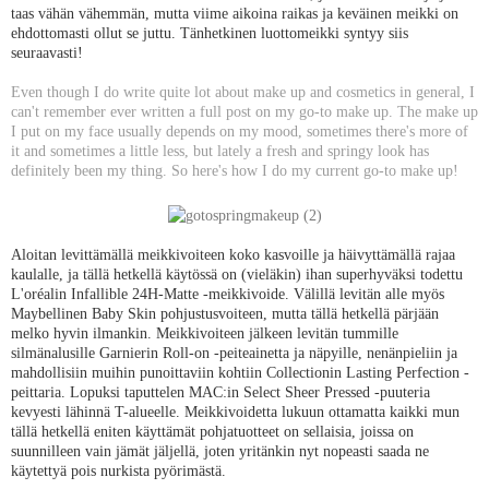
taas vähän vähemmän, mutta viime aikoina raikas ja keväinen meikki on
ehdottomasti ollut se juttu. Tänhetkinen luottomeikki syntyy siis
seuraavasti!
Even though I do write quite lot about make up and cosmetics in general, I
can't remember ever written a full post on my go-to make up. The make up
I put on my face usually depends on my mood, sometimes there's more of
it and sometimes a little less, but lately a fresh and springy look has
definitely been my thing. So here's how I do my current go-to make up!
Aloitan levittämällä meikkivoiteen koko kasvoille ja häivyttämällä rajaa
kaulalle, ja tällä hetkellä käytössä on (vieläkin) ihan superhyväksi todettu
L'oréalin Infallible 24H-Matte -meikkivoide. Välillä levitän alle myös
Maybellinen Baby Skin pohjustusvoiteen, mutta tällä hetkellä pärjään
melko hyvin ilmankin. Meikkivoiteen jälkeen levitän tummille
silmänalusille Garnierin Roll-on -peiteainetta ja näpyille, nenänpieliin ja
mahdollisiin muihin punoittaviin kohtiin Collectionin Lasting Perfection -
peittaria. Lopuksi taputtelen MAC:in Select Sheer Pressed -puuteria
kevyesti lähinnä T-alueelle. Meikkivoidetta lukuun ottamatta kaikki mun
tällä hetkellä eniten käyttämät pohjatuotteet on sellaisia, joissa on
suunnilleen vain jämät jäljellä, joten yritänkin nyt nopeasti saada ne
käytettyä pois nurkista pyörimästä.