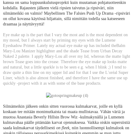
kanssa on sama loppuunkulutusprojekti kuin muutaman pohjatuotteenkin
kohdalla. Rajausten jälkeen vielä ripsien taivutus ja ripsiväri, niin
silmämeikki on valmis! Maybellinen The Falsies Push Up Drama -ripsiväri
on ollut kovassa käytössä hiljattain, sillä nimittäin todella saa katseeseen
draamaa ja näyttävyyttä!
Eye make up is the part that I vary the most and is the most dependent on
my mood, but I always start by priming my eyes with the Lumene
Eyeshadow Primer. Lately my actual eye make up has included theBalm
Mary-Lou Manizer highlighter and the shade Tease from Urban Decay
Naked 2 palette. I apply Mary-Lou all over my lid, whereas the matte light
brown Tease goes into the crease. Therefore the eye make up looks matte
and natural, but a little sparkle is to be seen e.g. when I blink ;) I tend to
draw quite a thin line on my upper lid and for that I use the L'oréal Super
Liner, which is also almost finished, and therefore I have the same use up
quickly -project with it as with some of the base products.
Silmämeikin jälkeen onkin sitten vuorossa kulmakarvat, joille en kyllä
koskaan tee mitään monimutkaista tai maata mullistavaa. Vähän väriä ja
muotoa Anastasia Beverly Hillsin Brow Wiz -kulmakynällä ja Lumenen
kulmavahaa päälle pitämään karvat ojennuksessa. Vaikka oiskin supersiistiä
saada kulmakarvat täydellisesti
on fleek,
niin luonnollisempi kulmalook on
ainakin tällaisessa perusarkimeikissä kuitenkin enemmän se mun juttu.