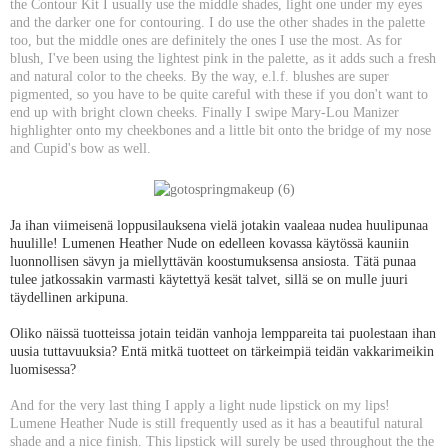
the Contour Kit I usually use the middle shades, light one under my eyes
and the darker one for contouring. I do use the other shades in the palette
too, but the middle ones are definitely the ones I use the most. As for
blush, I've been using the lightest pink in the palette, as it adds such a fresh
and natural color to the cheeks. By the way, e.l.f. blushes are super
pigmented, so you have to be quite careful with these if you don't want to
end up with bright clown cheeks. Finally I swipe Mary-Lou Manizer
highlighter onto my cheekbones and a little bit onto the bridge of my nose
and Cupid's bow as well.
Ja ihan viimeisenä loppusilauksena vielä jotakin vaaleaa nudea huulipunaa
huulille! Lumenen Heather Nude on edelleen kovassa käytössä kauniin
luonnollisen sävyn ja miellyttävän koostumuksensa ansiosta. Tätä punaa
tulee jatkossakin varmasti käytettyä kesät talvet, sillä se on mulle juuri
täydellinen arkipuna.
Oliko näissä tuotteissa jotain teidän vanhoja lemppareita tai puolestaan ihan
uusia tuttavuuksia? Entä mitkä tuotteet on tärkeimpiä teidän vakkarimeikin
luomisessa?
And for the very last thing I apply a light nude lipstick on my lips!
Lumene Heather Nude is still frequently used as it has a beautiful natural
shade and a nice finish. This lipstick will surely be used throughout the the