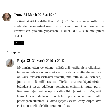
Jenny
31 March 2016 at 19:49
Tuotteet näyttää todella ihanille! :) <3 Kerropa, onks sulla joku
mielipide eläintestaukseen, niin kuin meikkien osalta tai
kosmetiikan puolelta ylipäätään? Haluan kuulla siun mielipiteen
asiaan.
REPLY
Replies
Pinja
31 March 2016 at 20:42
Myönnän, etten oo ottanut näistä eläintestijutuista ollenkaan
tarpeeksi selvää omien meikkieni kohdalla, mutta yleisesti jos
on kaksi toisiaan vastaavaa tuotetta, niin totta kai valitsen sen,
jota ei ole eläimillä testattu. Tiedän, että osa käyttämistäni
brändeistä testaa edelleen tuotteitaan eläimillä, mutta pyrin
itse koko ajan eettisempiin valintoihin ja uskon myös, että
koko kosmetiikkabisnes on koko ajan menossa tän osalta
parempaan suuntaan :) Kiitos kysymyksestä Jenny, olipas kiva
että mun mielipide kiinnostaa sua :) xx