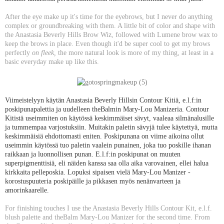
After the eye make up it's time for the eyebrows, but I never do anything
complex or groundbreaking with them. A little bit of color and shape with
the Anastasia Beverly Hills Brow Wiz, followed with Lumene brow wax to
keep the brows in place. Even though it'd be super cool to get my brows
perfectly
on fleek,
the more natural look is more of my thing, at least in a
basic everyday make up like this.
Viimeistelyyn käytän Anastasia Beverly Hillsin Contour Kitiä, e.l.f:in
poskipunapalettia ja uudelleen theBalmin Mary-Lou Manizeria. Contour
Kitistä useimmiten on käytössä keskimmäiset sävyt, vaaleaa silmänalusille
ja tummempaa varjostuksiin. Muitakin paletin sävyjä tulee käytettyä, mutta
keskimmäisiä ehdottomasti eniten. Poskipunana on viime aikoina ollut
useimmin käytössä tuo paletin vaalein punainen, joka tuo poskille ihanan
raikkaan ja luonnollisen punan. E.l.f:in poskipunat on muuten
superpigmenttisiä, eli näiden kanssa saa olla aika varovainen, ellei halua
kirkkaita pelleposkia. Lopuksi sipaisen vielä Mary-Lou Manizer -
korostuspuuteria poskipäille ja pikkasen myös nenänvarteen ja
amorinkaarelle.
For finishing touches I use the Anastasia Beverly Hills Contour Kit, e.l.f.
blush palette and theBalm Mary-Lou Manizer for the second time. From