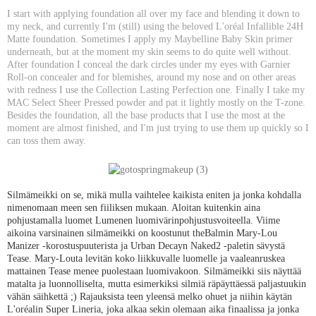
I start with applying foundation all over my face and blending it down to
my neck, and currently I'm (still) using the beloved L'oréal Infallible 24H
Matte foundation. Sometimes I apply my Maybelline Baby Skin primer
underneath, but at the moment my skin seems to do quite well without.
After foundation I conceal the dark circles under my eyes with Garnier
Roll-on concealer and for blemishes, around my nose and on other areas
with redness I use the Collection Lasting Perfection one. Finally I take my
MAC Select Sheer Pressed powder and pat it lightly mostly on the T-zone.
Besides the foundation, all the base products that I use the most at the
moment are almost finished, and I'm just trying to use them up quickly so I
can toss them away.
Silmämeikki on se, mikä mulla vaihtelee kaikista eniten ja jonka kohdalla
nimenomaan meen sen fiiliksen mukaan. Aloitan kuitenkin aina
pohjustamalla luomet Lumenen luomivärinpohjustusvoiteella. Viime
aikoina varsinainen silmämeikki on koostunut theBalmin Mary-Lou
Manizer -korostuspuuterista ja Urban Decayn Naked2 -paletin sävystä
Tease. Mary-Louta levitän koko liikkuvalle luomelle ja vaaleanruskea
mattainen Tease menee puolestaan luomivakoon. Silmämeikki siis näyttää
matalta ja luonnolliselta, mutta esimerkiksi silmiä räpäyttäessä paljastuukin
vähän säihkettä ;) Rajauksista teen yleensä melko ohuet ja niihin käytän
L'oréalin Super Lineria, joka alkaa sekin olemaan aika finaalissa ja jonka