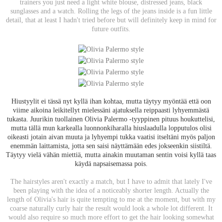
trainers you just need a light white blouse, distressed jeans, black
sunglasses and a watch. Rolling the legs of the jeans inside is a fun little
detail, that at least I hadn't tried before but will definitely keep in mind for
future outfits.
Hiustyylit ei tässä nyt kyllä ihan kohtaa, mutta täytyy myöntää että oon
viime aikoina leikitellyt mielessäni ajatuksella reippaasti lyhyemmästä
tukasta. Juurikin tuollainen Olivia Palermo -tyyppinen pituus houkuttelisi,
mutta tällä mun karkealla luonnonkiharalla hiuslaadulla lopputulos olisi
oikeasti jotain aivan muuta ja lyhyempi tukka vaatisi itseltäni myös paljon
enemmän laittamista, jotta sen saisi näyttämään edes jokseenkin siistiltä.
Täytyy vielä vähän miettiä, mutta ainakin muutaman sentin voisi kyllä taas
käydä napsaisemassa pois.
The hairstyles aren't exactly a match, but I have to admit that lately I've
been playing with the idea of a noticeably shorter length. Actually the
length of Olivia's hair is quite tempting to me at the moment, but with my
coarse naturally curly hair the result would look a whole lot different. It
would also require so much more effort to get the hair looking somewhat