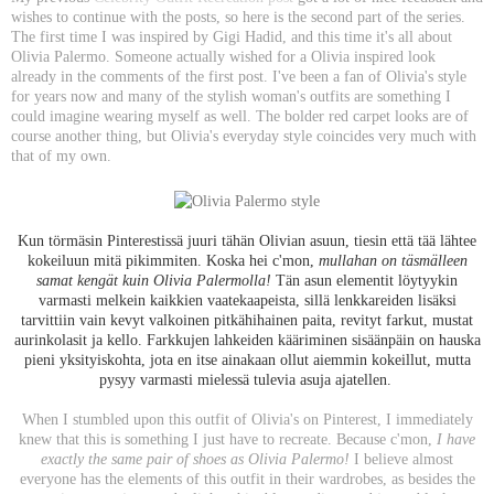
wishes to continue with the posts, so here is the second part of the series.
The first time I was inspired by Gigi Hadid, and this time it's all about
Olivia Palermo. Someone actually wished for a Olivia inspired look
already in the comments of the first post. I've been a fan of Olivia's style
for years now and many of the stylish woman's outfits are something I
could imagine wearing myself as well. The bolder red carpet looks are of
course another thing, but Olivia's everyday style coincides very much with
that of my own.
Kun törmäsin Pinterestissä juuri tähän Olivian asuun, tiesin että tää lähtee
kokeiluun mitä pikimmiten. Koska hei c'mon,
mullahan on täsmälleen
samat kengät kuin Olivia Palermolla!
Tän asun elementit löytyykin
varmasti melkein kaikkien vaatekaapeista, sillä lenkkareiden lisäksi
tarvittiin vain kevyt valkoinen pitkähihainen paita, revityt farkut, mustat
aurinkolasit ja kello. Farkkujen lahkeiden kääriminen sisäänpäin on hauska
pieni yksityiskohta, jota en itse ainakaan ollut aiemmin kokeillut, mutta
pysyy varmasti mielessä tulevia asuja ajatellen.
When I stumbled upon this outfit of Olivia's on Pinterest, I immediately
knew that this is something I just have to recreate. Because c'mon,
I have
exactly the same pair of shoes as Olivia Palermo!
I believe almost
everyone has the elements of this outfit in their wardrobes, as besides the