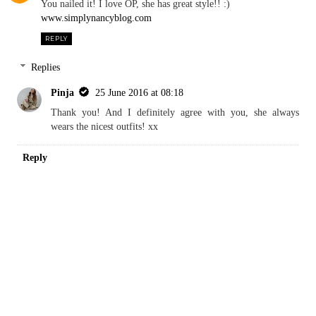
You nailed it! I love OP, she has great style!! :)
www.simplynancyblog.com
REPLY
Replies
Pinja
25 June 2016 at 08:18
Thank you! And I definitely agree with you, she always
wears the nicest outfits! xx
Reply