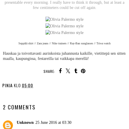
presentable every morning. I really have to think it through, but at least a
few centimeters could be cut off again.
Seppälä shirt // Zara jeans // Nike trainers // Ray-Ban sunglasses // Triwa watch
Hauskaa ja toivottavasti aurinkoista juhannusta kaikille, vietittepä sen sitten
maalla, kaupungissa, festareilla tai vaikkapa merellä!
SHARE:
PINJA
KLO
05:00
SHARE
2 COMMENTS
Unknown
25 June 2016 at 03:30