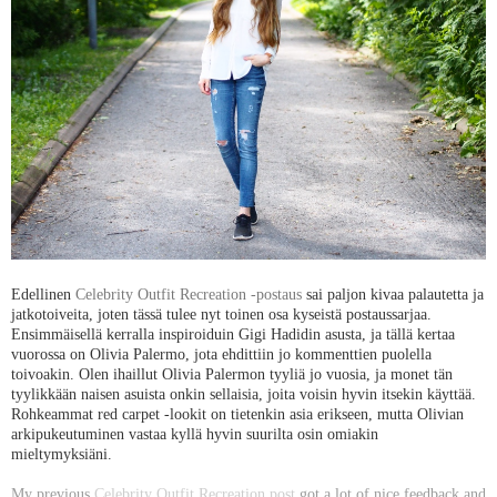
Edellinen
Celebrity Outfit Recreation -postaus
sai paljon kivaa palautetta ja
jatkotoiveita, joten tässä tulee nyt toinen osa kyseistä postaussarjaa.
Ensimmäisellä kerralla inspiroiduin Gigi Hadidin asusta, ja tällä kertaa
vuorossa on Olivia Palermo, jota ehdittiin jo kommenttien puolella
toivoakin. Olen ihaillut Olivia Palermon tyyliä jo vuosia, ja monet tän
tyylikkään naisen asuista onkin sellaisia, joita voisin hyvin itsekin käyttää.
Rohkeammat red carpet -lookit on tietenkin asia erikseen, mutta Olivian
arkipukeutuminen vastaa kyllä hyvin suurilta osin omiakin
mieltymyksiäni.
My previous
Celebrity Outfit Recreation post
got a lot of nice feedback and