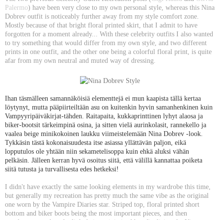
Palermo
) have been very close to my own personal style, whereas this Nina
Dobrev outfit is noticeably further away from my style comfort zone.
Mostly because of that bright floral printed skirt, that I admit to have
forgotten for a moment already... With these celebrity outfits I also wanted
to try something that would differ from my own style, and two different
prints in one outfit, and the other one being a colorful floral print, is quite
afar from my own neutral and muted way of dressing.
Ihan täsmälleen samannäköisiä elementtejä ei mun kaapista tällä kertaa
löytynyt, mutta pääpiirteiltään asu on kuitenkin hyvin samanhenkinen kuin
Vampyyripäiväkirjat-tähden. Raitapaita, kukkaprinttinen lyhyt alaosa ja
biker-bootsit tärkeimpinä osina, ja sitten vielä aurinkolasit, rannekello ja
vaalea beige minikokoinen laukku viimeistelemään Nina Dobrev -look.
Tykkäsin tästä kokonaisuudesta itse asiassa yllättävän paljon, eikä
lopputulos ole yhtään niin sekametelisoppa kuin ehkä aluksi vähän
pelkäsin. Jälleen kerran hyvä osoitus siitä, että välillä kannattaa poiketa
siitä tutusta ja turvallisesta edes hetkeksi!
I didn't have exactly the same looking elements in my wardrobe this time,
but generally my recreation has pretty much the same vibe as the original
one worn by the Vampire Diaries star. Striped top, floral printed short
bottom and biker boots being the most important pieces, and then