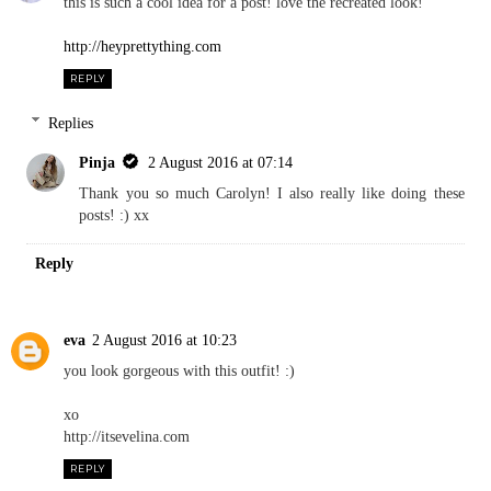
this is such a cool idea for a post! love the recreated look!
http://heyprettything.com
REPLY
Replies
Pinja
2 August 2016 at 07:14
Thank you so much Carolyn! I also really like doing these
posts! :) xx
Reply
eva
2 August 2016 at 10:23
you look gorgeous with this outfit! :)
xo
http://itsevelina.com
REPLY