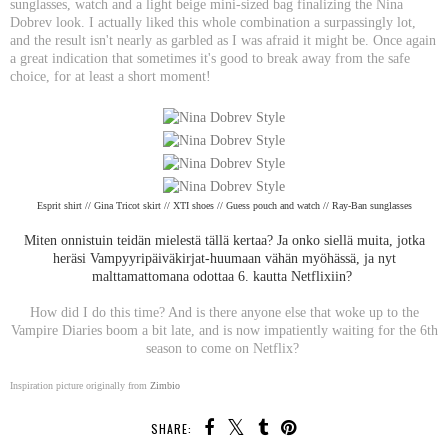
sunglasses, watch and a light beige mini-sized bag finalizing the Nina
Dobrev look. I actually liked this whole combination a surpassingly lot,
and the result isn't nearly as garbled as I was afraid it might be. Once again
a great indication that sometimes it's good to break away from the safe
choice, for at least a short moment!
Esprit shirt // Gina Tricot skirt // XTI shoes // Guess pouch and watch // Ray-Ban sunglasses
Miten onnistuin teidän mielestä tällä kertaa? Ja onko siellä muita, jotka
heräsi Vampyyripäiväkirjat-huumaan vähän myöhässä, ja nyt
malttamattomana odottaa 6. kautta Netflixiin?
How did I do this time? And is there anyone else that woke up to the
Vampire Diaries boom a bit late, and is now impatiently waiting for the 6th
season to come on Netflix?
Inspiration picture originally from
Zimbio
SHARE: