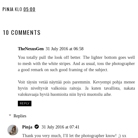
PINJA
KLO
05:00
SHARE
10 COMMENTS
TheNexusGen
31 July 2016 at 06:58
You totally pull the look off better. The lighter bottom goes well
to mesh with the white stripes. And as usual, toss the photographer
a good remark on such good framing of the subject.
Voit täysin vetää näyttää pois paremmin. Kevyempi pohja menee
hyvin niveltyvät valkoisia raitoja. Ja kuten tavallista, nakata
valokuvaaja hyviä huomioita niin hyvä muotoilu aihe.
REPLY
Replies
Pinja
31 July 2016 at 07:41
Thank you very much, I'll let the photographer know! ;) xx