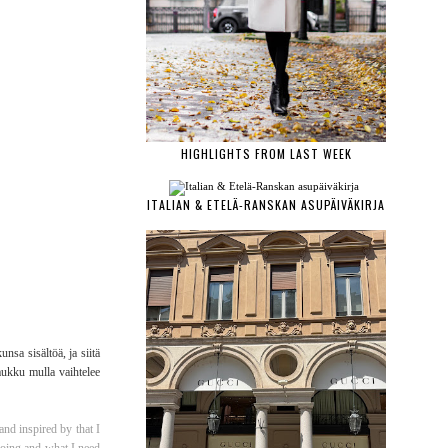
HIGHLIGHTS FROM LAST WEEK
ITALIAN & ETELÄ-RANSKAN ASUPÄIVÄKIRJA
nsa sisältöä, ja siitä
laukku mulla vaihtelee
and inspired by that I