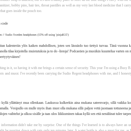
itizer, bobby pins, hair ties, throat pastilles as well as my very last blood medicine that I carr
n that goes inside the pouch too.
n // Sudio Sweden headphones (15% off using 'pinjaK15')
itan kalenteriin ylös kaiken mahdollisen, joten sen läsnäolo tuo tiettyä turvaa. Tänä vuonna
nolla tilaa kirjoitella muistutuksia ja to do -listoja! Podcastien ja musiikin kuuntelua varten on
pertyytyväinen!
hing in it, so having it with me brings a certain sense of security. This year I'm using a Busy B
casts and music I've recently been carrying the Sudio Regent headphones with me, and I honesty
o kyllä yllättänyt mua ollenkaan. Laukussa kulkeekin aina mukana sateenvarjo, sillä vaikka kot
amalla. Vesipullo on mulle myös ihan must olla mukana sillä paljon vettä juomaan tottuneena ja
jen vaihtelut ja ulkoa sisälle ja taas ulos liikkuminen takaa kyllä sen että nenäliinat tulee tarpe
information didn't take me by surprise. One of the things I've learned is to always have an u
ght be pouring down with rain only ten minutes later. A water bottle is also a must for me, a