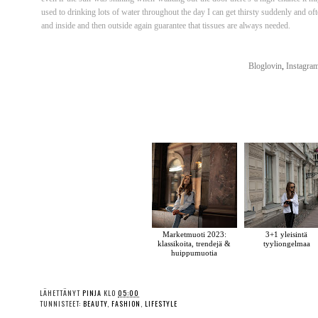
used to drinking lots of water throughout the day I can get thirsty suddenly and of
and inside and then outside again guarantee that tissues are always needed.
Bloglovin
,
Instagra
Marketmuoti 2023:
3+1 yleisintä
klassikoita, trendejä &
tyyliongelmaa
huippumuotia
LÄHETTÄNYT
PINJA
KLO
05:00
TUNNISTEET:
BEAUTY
,
FASHION
,
LIFESTYLE