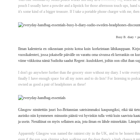
pouch I usually have a powder and a lipstick for those afternoon touch ups, hand san
it's some kind of a bigger treasure. If I take a portable phone charger with me, the
Busy B. diary + pe
Ilman kalenteria en oikeastaan poistu kotoa kuin korkeintaan lähikauppaan. Kirjo
vuosikalenteri, jossa jokaiselle päivälle on varattu oma sivunsa eli kerrankin on kun
viime viikkoina nämä Sudiolta saadut Regent -kuulokkeet, joihin oon ollut ihan su
I don't go anywhere further than the grocery store without my diary. I write everyt
finally I have enough space for all my notes and to do lists! For listening to pod
owned as good a pair of headphones as these!
Glasgow nimitettiin juuri Iso-Britannian sateisimmaksi kaupungiksi, eikä tää tiet
aurinko niin kymmenen minuutin päästä voi hyvinkin tulla vettä kuin saavista kaat
ja usein. Nenäliinat on myös sellainen asia, jota ilman en lähde minnekään. Lämpötilo
Apparently Glasgow was named the rainiest city in the UK, and to be honest this 
even if the sun was shining when walking out the door there's a high chance it mi