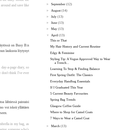
►
September
(12)
y around and save like
►
August
(14)
►
July
(13)
►
June
(13)
►
May
(13)
▼
April
(13)
This or That
 käytössä on Busy B:n
My Hair History and Current Routine
 mun laukusta löytynyt
Edgy & Feminine
Styling Tip: A Vogue Approved Way to Wear
a Trench...
. day-a-page diary, so
Learning To Stop & Finding Balance
 don't think I've ever
First Spring Outfit: The Classics
Everyday Handbag Essentials
If I Graduated This Year
5 Current Beauty Favourites
Spring Bag Trends
oa lähtiessä paistaisi
Glasgow Coffee Guide
no voi iskeä yllättäen
Where to Shop for Camel Coats
eseen.
7 Ways to Wear a Camel Coat
mbrella in my bag, as
►
March
(13)
s being someone who's