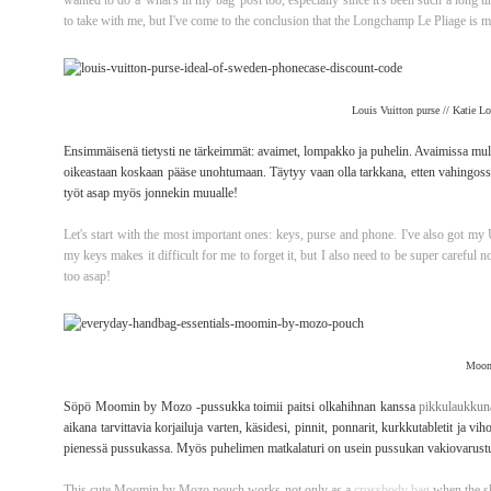
wanted to do a 'what's in my bag' post too, especially since it's been such a long 
to take with me, but I've come to the conclusion that the Longchamp Le Pliage is m
Louis Vuitton purse // Katie L
Ensimmäisenä tietysti ne tärkeimmät: avaimet, lompakko ja puhelin. Avaimissa mu
oikeastaan koskaan pääse unohtumaan. Täytyy vaan olla tarkkana, etten vahingossaka
työt asap myös jonnekin muualle!
Let's start with the most important ones: keys, purse and phone. I've also got my
my keys makes it difficult for me to forget it, but I also need to be super careful
too asap!
Moomi
Söpö Moomin by Mozo -pussukka toimii paitsi olkahihnan kanssa
pikkulaukkun
aikana tarvittavia korjailuja varten, käsidesi, pinnit, ponnarit, kurkkutabletit ja
pienessä pussukassa. Myös puhelimen matkalaturi on usein pussukan vakiovarustu
This cute Moomin by Mozo pouch works not only as a
crossbody bag
when the sho