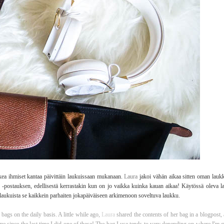
ikkea ihmiset kantaa päivittäin laukuissaan mukanaan.
Laura
jakoi vähän aikaa sitten oman laukku
ltö" -postauksen, edellisestä kerrastakin kun on jo vaikka kuinka kauan aikaa! Käytössä oleva 
ukuista se kaikkein parhaiten jokapäiväiseen arkimenoon soveltuva laukku.
bags on the daily basis. A little while ago,
Laura
shared the contents of her bag in a blogpost, 