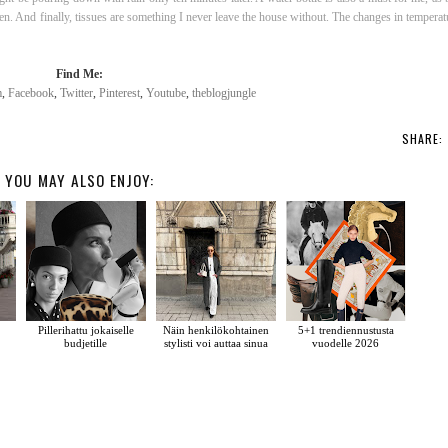
ten. And finally, tissues are something I never leave the house without. The changes in tempera
Find Me:
m
,
Facebook
,
Twitter
,
Pinterest
,
Youtube
,
theblogjungle
SHARE:
YOU MAY ALSO ENJOY:
Pillerihattu jokaiselle
Näin henkilökohtainen
5+1 trendiennustusta
budjetille
stylisti voi auttaa sinua
vuodelle 2026