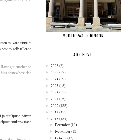
 going and what I need
MUOTIOPAS TORINOON
inten mukana tikku ei
note to self: tallenna
ARCHIVE
►
2026
(8)
Having it attached to
►
2025
(27)
e files somewhere else
►
2024
(39)
►
2023
(48)
►
2022
(55)
►
2021
(96)
►
2020
(135)
►
2019
(155)
ri ja huulipuna päivän
▼
2018
(154)
 helposti mukana tässä
►
December
(12)
►
November
(13)
►
October
(14)
n the daily. Inside the