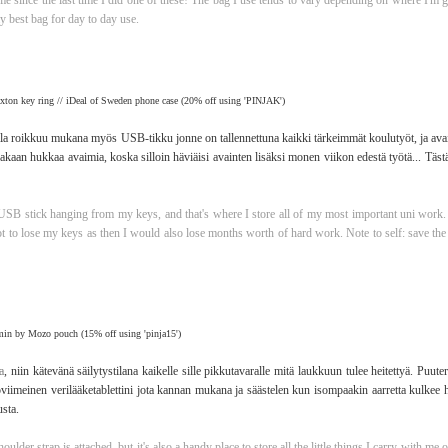
time since the last time I did one of these! The bag I use tends to vary depending on where I'm
y best bag for day to day use.
oxton key ring // iDeal of Sweden phone case (20% off using 'PINJAK')
lla roikkuu mukana myös USB-tikku jonne on tallennettuna kaikki tärkeimmät koulutyöt, ja ava
an hukkaa avaimia, koska silloin häviäisi avainten lisäksi monen viikon edestä työtä... Tästä 
 USB stick hanging from my keys, and that's where I store all of my most important uni work. 
 not to lose my keys as then I would also lose months worth of hard work. Note to self: save th
n by Mozo pouch (15% off using 'pinja15')
a
, niin kätevänä säilytystilana kaikelle sille pikkutavaralle mitä laukkuun tulee heitettyä. Puute
 vihoviimeinen verilääketablettini jota kannan mukana ja säästelen kun isompaakin aarretta kulkee
sta.
ulder strap is attached, but it's also a handy place to store all the little things I carry with me o