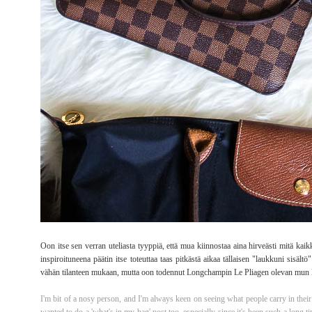
Oon itse sen verran uteliasta tyyppiä, että mua kiinnostaa aina hirveästi mitä ka
inspiroituneena päätin itse toteuttaa taas pitkästä aikaa tällaisen "laukkuni sisä
vähän tilanteen mukaan, mutta oon todennut Longchampin Le Pliagen olevan mun la
I'm bit of a nosy person, and I'm always keen on seeing what people carry in their 