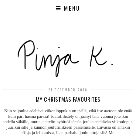
MENU
21 DECEMBER 2018
MY CHRISTMAS FAVOURITES
Niin se joulua edeltävä viikonloppukin on täällä, eikä itse aattoon ole enää
kuin pari hassua päivää! Joulufiilistely on jäänyt tänä vuonna jotenkin
todella vähälle, mutta ajattelin pyhittää tämän joulua edeltävän viikonlopun
juurikin sille ja kunnon joulufiilikseen pääsemiselle. Luvassa on ainakin
leffoja ja leipomista, ihan parhaita joulujuttuja siis! Mun