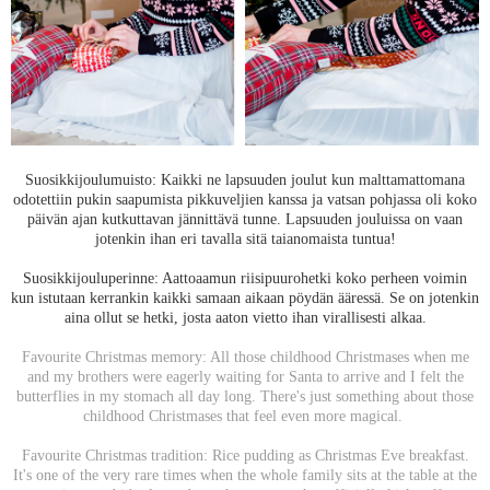
Suosikkijoulumuisto: Kaikki ne lapsuuden joulut kun malttamattomana
odotettiin pukin saapumista pikkuveljien kanssa ja vatsan pohjassa oli koko
päivän ajan kutkuttavan jännittävä tunne. Lapsuuden jouluissa on vaan
jotenkin ihan eri tavalla sitä taianomaista tuntua!
Suosikkijouluperinne: Aattoaamun riisipuurohetki koko perheen voimin
kun istutaan kerrankin kaikki samaan aikaan pöydän ääressä. Se on jotenkin
aina ollut se hetki, josta aaton vietto ihan virallisesti alkaa.
Favourite Christmas memory: All those childhood Christmases when me
and my brothers were eagerly waiting for Santa to arrive and I felt the
butterflies in my stomach all day long. There's just something about those
childhood Christmases that feel even more magical.
Favourite Christmas tradition: Rice pudding as Christmas Eve breakfast.
It's one of the very rare times when the whole family sits at the table at the