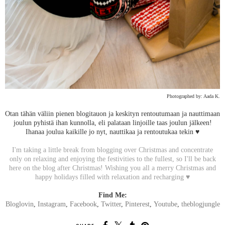
Photographed by: Aada K.
Otan tähän väliin pienen blogitauon ja keskityn rentoutumaan ja nauttimaan
joulun pyhistä ihan kunnolla, eli palataan linjoille taas joulun jälkeen!
Ihanaa joulua kaikille jo nyt, nauttikaa ja rentoutukaa tekin ♥︎
I'm taking a little break from blogging over Christmas and concentrate
only on relaxing and enjoying the festivities to the fullest, so I'll be back
here on the blog after Christmas! Wishing you all a merry Christmas and
happy holidays filled with relaxation and recharging ♥︎
Find Me:
Bloglovin
,
Instagram
,
Facebook
,
Twitter
,
Pinterest
,
Youtube
,
theblogjungle