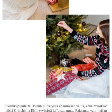
Suosikkijoululeffa: Joulun piirretyistä en niinkään välitä, enkä myöskään
niistä Grinchin ja Elfin tyylisistä leffoista, mutta Rakkautta vain -leffan