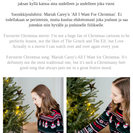
jaksan kyllä katsoa aina uudelleen ja uudelleen joka vuosi.
Suosikkijoulubiisi: Mariah Carey'n 'All I Want For Christmas'. Ei
todellakaan se perinteisin, mutta kuuluu ehdottomasti joka jouluun ja saa
jotenkin niin hyvälle ja jouluiselle fiilikselle.
Favourite Christmas movie: I'm not a huge fan of Christmas cartoons to be
perfectly honest, nor the likes of The Grinch and The Elf, but Love
Actually is a movie I can watch over and over again every year.
Favourite Christmas song: Mariah Carey's All I Want for Christmas. It's
definitely not the most traditional one, but it's such a Christmassy feel-
good song that always puts me in a great festive mood.