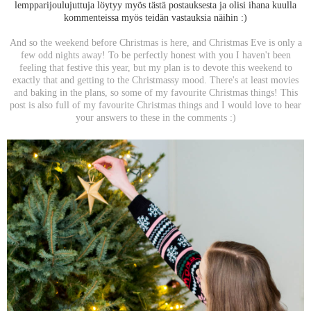
lempparijoulujuttuja löytyy myös tästä postauksesta ja olisi ihana kuulla
kommenteissa myös teidän vastauksia näihin :)
And so the weekend before Christmas is here, and Christmas Eve is only a
few odd nights away! To be perfectly honest with you I haven't been
feeling that festive this year, but my plan is to devote this weekend to
exactly that and getting to the Christmassy mood. There's at least movies
and baking in the plans, so some of my favourite Christmas things! This
post is also full of my favourite Christmas things and I would love to hear
your answers to these in the comments :)