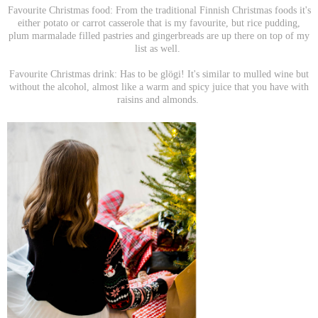
Favourite Christmas food: From the traditional Finnish Christmas foods it's
either potato or carrot casserole that is my favourite, but rice pudding,
plum marmalade filled pastries and gingerbreads are up there on top of my
list as well.
Favourite Christmas drink: Has to be glögi! It's similar to mulled wine but
without the alcohol, almost like a warm and spicy juice that you have with
raisins and almonds.