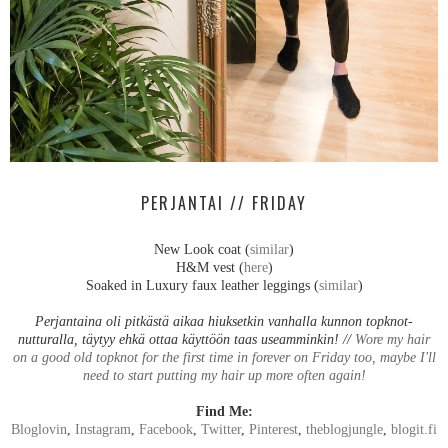
PERJANTAI // FRIDAY
New Look coat (
similar
)
H&M vest (
here
)
Soaked in Luxury faux leather leggings (
similar
)
Perjantaina oli pitkästä aikaa hiuksetkin vanhalla kunnon topknot-
nutturalla, täytyy ehkä ottaa käyttöön taas useamminkin! //
Wore my hair
on a good old topknot for the first time in forever on Friday too, maybe I'll
need to start putting my hair up more often again!
Find Me:
Bloglovin
,
Instagram
,
Facebook
,
Twitter
,
Pinterest
,
theblogjungle
,
blogit.fi