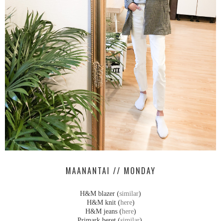
MAANANTAI // MONDAY
H&M blazer (
similar
)
H&M knit (
here
)
H&M jeans (
here
)
Primark beret (
similar
)