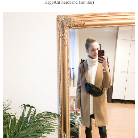
KappAhl headband (
similar
)