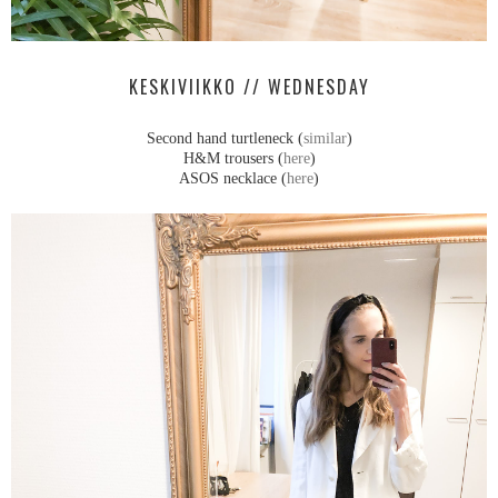
KESKIVIIKKO // WEDNESDAY
Second hand turtleneck (
similar
)
H&M trousers (
here
)
ASOS necklace (
here
)