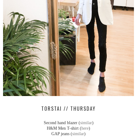
TORSTAI // THURSDAY
Second hand blazer (
similar
)
H&M Men T-shirt (
here
)
GAP jeans (
similar
)