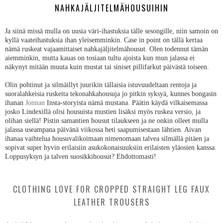
NAHKAJÄLJITELMÄHOUSUIHIN
Ja siinä missä mulla on uusia väri-ihastuksia tälle sesongille, niin samoin on
kyllä vaateihastuksia ihan yleisemminkin. Case in point on tällä kertaa
nämä ruskeat vajaamittaiset nahkajäljitelmähousut. Olen todennut tämän
aiemminkin, mutta kauas on tosiaan tultu ajoista kun mun jalassa ei
näkynyt mitään muuta kuin mustat tai siniset pillifarkut päivästä toiseen.
Olin pohtinut ja silmäillyt juurikin tällaisia istuvuudeltaan rentoja ja
suoralahkeisia ruskeita tekonahkahousuja jo pitkin syksyä, kunnes bongasin
ihanan
Jonnan
Insta-storyista nämä mustana. Päätin käydä vilkaisemassa
josko Lindexillä olisi housuista mustien lisäksi myös ruskea versio, ja
olihan siellä! Pistin samantien housut tilaukseen ja ne onkin olleet mulla
jalassa useampana päivänä viikossa heti saapumisestaan lähtien. Aivan
ihanaa vaihtelua housuvalikoimaan nimenomaan talvea silmällä pitäen ja
sopivat super hyvin erilaisiin asukokonaisuuksiin erilaisten yläosien kanssa.
Loppusyksyn ja talven suosikkihousut? Ehdottomasti!
CLOTHING LOVE FOR CROPPED STRAIGHT LEG FAUX
LEATHER TROUSERS