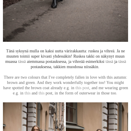
Tänä syksynä mulla on kaksi uutta värirakkautta: ruskea ja vihreä. Ja ne
muuten toimii super kivasti yhdessäkin! Ruskea takki on näkynyt muun
muassa
tässä
aiemmassa postauksessa, ja vihreää esimerkiksi
tässä
ja
tässä
postauksessa, takkien muodossa niissäkin.
There are two colours that I've completely fallen in love with this autumn:
brown and green. And they work wonderfully together too! You might
have spotted the brown coat already e.g. in
this post
, and me wearing green
e.g. in
this
and
this
post, in the form of outerwear in those too.