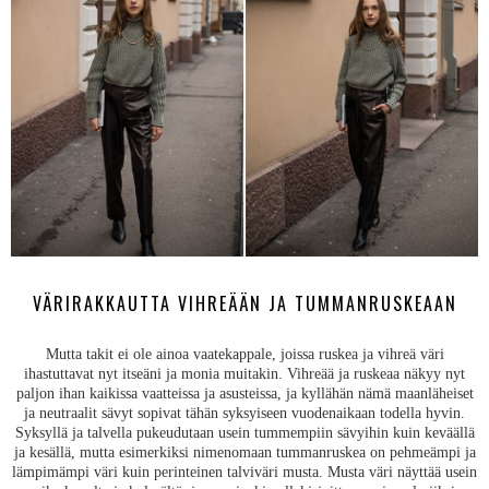
VÄRIRAKKAUTTA VIHREÄÄN JA TUMMANRUSKEAAN
Mutta takit ei ole ainoa vaatekappale, joissa ruskea ja vihreä väri
ihastuttavat nyt itseäni ja monia muitakin. Vihreää ja ruskeaa näkyy nyt
paljon ihan kaikissa vaatteissa ja asusteissa, ja kyllähän nämä maanläheiset
ja neutraalit sävyt sopivat tähän syksyiseen vuodenaikaan todella hyvin.
Syksyllä ja talvella pukeudutaan usein tummempiin sävyihin kuin keväällä
ja kesällä, mutta esimerkiksi nimenomaan tummanruskea on pehmeämpi ja
lämpimämpi väri kuin perinteinen talviväri musta. Musta väri näyttää usein