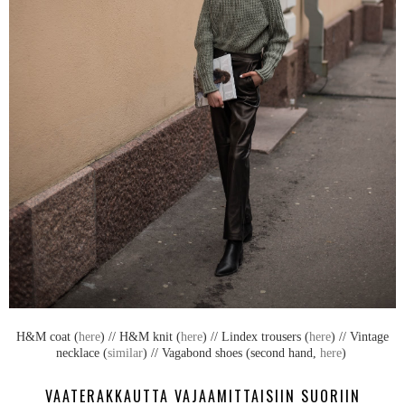
H&M coat (
here
) // H&M knit (
here
) // Lindex trousers (
here
) // Vintage
necklace (
similar
) // Vagabond shoes (second hand,
here
)
VAATERAKKAUTTA VAJAAMITTAISIIN SUORIIN