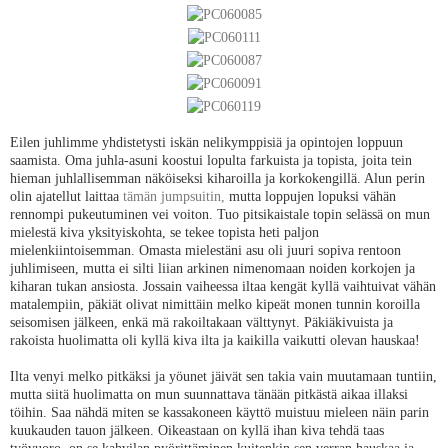
Eilen juhlimme yhdistetysti iskän nelikymppisiä ja opintojen loppuun
saamista. Oma juhla-asuni koostui lopulta farkuista ja topista, joita tein
hieman juhlallisemman näköiseksi kiharoilla ja korkokengillä. Alun perin
olin ajatellut laittaa
tämän jumpsuitin
,
mutta loppujen lopuksi vähän
rennompi pukeutuminen vei voiton. Tuo pitsikaistale topin selässä on mun
mielestä kiva yksityiskohta, se tekee topista heti paljon
mielenkiintoisemman. Omasta mielestäni asu oli juuri sopiva rentoon
juhlimiseen, mutta ei silti liian arkinen nimenomaan noiden korkojen ja
kiharan tukan ansiosta. Jossain vaiheessa iltaa kengät kyllä vaihtuivat vähän
matalempiin, päkiät olivat nimittäin melko kipeät monen tunnin koroilla
seisomisen jälkeen, enkä mä rakoiltakaan välttynyt. Päkiäkivuista ja
rakoista huolimatta oli kyllä kiva ilta ja kaikilla vaikutti olevan hauskaa!
Ilta venyi melko pitkäksi ja yöunet jäivät sen takia vain muutamaan tuntiin,
mutta siitä huolimatta on mun suunnattava tänään pitkästä aikaa illaksi
töihin. Saa nähdä miten se kassakoneen käyttö muistuu mieleen näin parin
kuukauden tauon jälkeen. Oikeastaan on kyllä ihan kiva tehdä taas
työvuoro, on se kahvilan pyörittäminen kuitenkin sen verran hauskaa ja