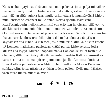
Kuusen alta löytyi taas tänä vuonna monta pakettia, joista paljastui kaikkea
ihanaa ja hyödyllistäkin. Teetä, kosmetiikkajuttuja, rahaa... Joka vuosi mä
ihan yllätyn siitä, kuinka juuri mulle tarkoitettuja ja mun näköisiä lahjoja
mun läheiset on osanneet mulle antaa. Noista tytöiltä saamistani
RealTechniquesin meikkisiveltimistä oon erityisen innoissani, sillä oon jo
ainakin pari vuotta noita himoinnut, mutta en vain ole itse saanut tilattua.
Oon nyt kerran niitä testannut ja ai että mä tykkään! Sain tytöiltä myös ton
ihanan karvakauluksen/tuubihuivin, enkä malta odottaa että pääsen
käyttämään sitä kunnolla kun teen jotain muutakin kuin vain istun kotona
:D Lontoon matkakassa puolestaan kiittää parista kirjekuoresta, jotka
kuusen alta löytyi. Mikään shoppailumatka Lontoon-reissu ei tosin tule
olemaan, sillä mun täytyy säästää pennosiani kevään Kalifornian-matkaa
varten, mutta muutaman pienen jutun oon ajatellut Lontoosta kotiuttaa.
Sisaruksiltani puolestaan sain MAC:in huulikiillon ja Molton Brownin
suihkugeelin, joista niistäkin tykkään todella paljon. Kyllä mun läheiset
vaan taitaa tuntea mut aika hyvin :)
SHARE:
PINJA
KLO
07:30
SHARE