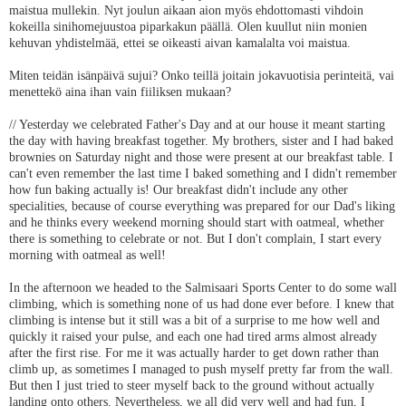
maistua mullekin. Nyt joulun aikaan aion myös ehdottomasti vihdoin
kokeilla sinihomejuustoa piparkakun päällä. Olen kuullut niin monien
kehuvan yhdistelmää, ettei se oikeasti aivan kamalalta voi maistua.
Miten teidän isänpäivä sujui? Onko teillä joitain jokavuotisia perinteitä, vai
menettekö aina ihan vain fiiliksen mukaan?
// Yesterday we celebrated Father's Day and at our house it meant starting
the day with having breakfast together. My brothers, sister and I had baked
brownies on Saturday night and those were present at our breakfast table. I
can't even remember the last time I baked something and I didn't remember
how fun baking actually is! Our breakfast didn't include any other
specialities, because of course everything was prepared for our Dad's liking
and he thinks every weekend morning should start with oatmeal, whether
there is something to celebrate or not. But I don't complain, I start every
morning with oatmeal as well!
In the afternoon we headed to the Salmisaari Sports Center to do some wall
climbing, which is something none of us had done ever before. I knew that
climbing is intense but it still was a bit of a surprise to me how well and
quickly it raised your pulse, and each one had tired arms almost already
after the first rise. For me it was actually harder to get down rather than
climb up, as sometimes I managed to push myself pretty far from the wall.
But then I just tried to steer myself back to the ground without actually
landing onto others. Nevertheless, we all did very well and had fun, I