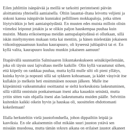
Eilen juhlittiin isänpäivää ja meillä se tarkoitti perinteisesti päivän
aloittamista yhteisellä aamiaisella. Oltiin lauantai-iltana leivottu veljieni ja
siskoni kanssa isänpäivän kunniaksi pellillinen mokkapaloja, jotka sitten
löytyivätkin jo heti aamiaispöydästä. En muuten edes muista milloin olisin
viimeksi leiponut jotakin ja se olikin paljon hauskempaa puuhaa kuin
muistin. Muuta erikoisempaa meidän aamupalapöydässä ei ollutkaan, sillä
iskän mieltymysten mukaan totta kai mentiin, ja hänen mielestään jokaiseen
viikonloppuaamuun kuuluu kaurapuuro, oli kyseessä juhlapäivä tai ei. En
kyllä valita, kaurapuuro kuuluu munkin jokaiseen aamuun!
Iltapäivällä suunnattiin Salmisaaren liikuntakeskukseen seinäkiipeilemään,
joka oli täysin uusi lajivaltaus meille kaikille. Olin kyllä varautunut siihen,
että kiipeily on rankkaa puuhaa, mutta kyllä mulle silti oli pieni yllätys,
kuinka hyvin ja nopeasti sillä sai sykkeen kohoamaan, ja kädet väsyivät itse
kullakin jo melkein heti ensimmäisen nousun jälkeen. Mulle itse
kiipeämistä vaikeammaksi osoittautui se sieltä korkeuksista laskeutuminen,
sillä välillä onnistuin ponkaisemaan itseni aika kauaskin seinästä, mutta
yritin sitten vain ohjailla itseni alas laskeutumatta muiden päälle. Selvittiin
kuitenkin kaikki oikein hyvin ja hauskaa oli, suosittelen ehdottomasti
kokeilemaan!
Illalla herkuteltiin vielä juustofonduella, johon dippailtiin leipää ja
kasviksia. En ole aikaisemmin ollut mikään suuri juuston ystävä sen
missään muodossa, mutta tämän syksyn aikana on erilaiset juustot alkaneet