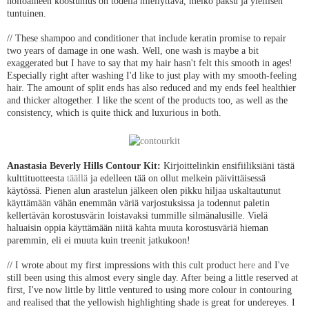
hoitoaineen koostumus on todella miellyttävä, melko paksu ja ylellisen
tuntuinen.
// These shampoo and conditioner that include keratin promise to repair
two years of damage in one wash. Well, one wash is maybe a bit
exaggerated but I have to say that my hair hasn't felt this smooth in ages!
Especially right after washing I'd like to just play with my smooth-feeling
hair. The amount of split ends has also reduced and my ends feel healthier
and thicker altogether. I like the scent of the products too, as well as the
consistency, which is quite thick and luxurious in both.
Anastasia Beverly Hills Contour Kit:
Kirjoittelinkin ensifiiliksiäni tästä
kulttituotteesta
täällä
ja edelleen tää on ollut melkein päivittäisessä
käytössä. Pienen alun arastelun jälkeen olen pikku hiljaa uskaltautunut
käyttämään vähän enemmän väriä varjostuksissa ja todennut paletin
kellertävän korostusvärin loistavaksi tummille silmänalusille. Vielä
haluaisin oppia käyttämään niitä kahta muuta korostusväriä hieman
paremmin, eli ei muuta kuin treenit jatkukoon!
// I wrote about my first impressions with this cult product
here
and I've
still been using this almost every single day. After being a little reserved at
first, I've now little by little ventured to using more colour in contouring
and realised that the yellowish highlighting shade is great for undereyes. I