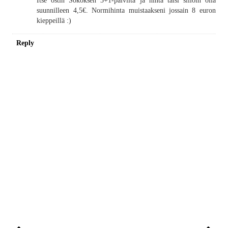
Itse ostin Sokoksen 3+1-päiviltä ja hinta taisi silloin olla
suunnilleen 4,5€. Normihinta muistaakseni jossain 8 euron
kieppeillä :)
Reply