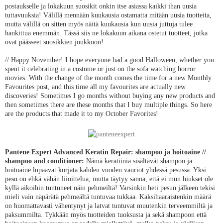
postaukselle ja lokakuun suosikit onkin itse asiassa kaikki ihan uusia
tuttavuuksia! Välillä mennään kuukausia ostamatta mitään uusia tuotteita,
mutta välillä on sitten myös näitä kuukausia kun uusia juttuja tulee
hankittua enemmän. Tässä siis ne lokakuun aikana ostetut tuotteet, jotka
ovat päässeet suosikkien joukkoon!
// Happy November! I hope everyone had a good Halloween, whether you
spent it celebrating in a costume or just on the sofa watching horror
movies. With the change of the month comes the time for a new Monthly
Favourites post, and this time all my favourites are actually new
discoveries! Sometimes I go months without buying any new products and
then sometimes there are these months that I buy multiple things. So here
are the products that made it to my October Favorites!
Pantene Expert Advanced Keratin Repair: shampoo ja hoitoaine //
shampoo and conditioner:
Nämä keratiinia sisältävät shampoo ja
hoitoaine lupaavat korjata kahden vuoden vauriot yhdessä pesussa. Yksi
pesu on ehkä vähän liioittelua, mutta täytyy sanoa, että ei mun hiukset ole
kyllä aikoihin tuntuneet näin pehmeiltä! Varsinkin heti pesun jälkeen tekisi
mieli vain näpärätä pehmeältä tuntuvaa tukkaa. Kaksihaaraistenkin määrä
on huomattavasti vähentynyt ja latvat tuntuvat muutenkin terveemmiltä ja
paksummilta. Tykkään myös tuotteiden tuoksusta ja sekä shampoon että