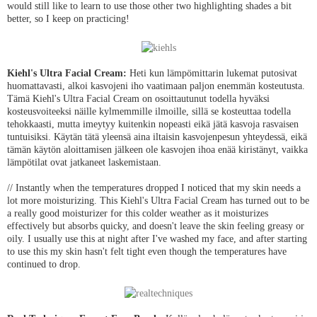
would still like to learn to use those other two highlighting shades a bit
better, so I keep on practicing!
Kiehl's Ultra Facial Cream:
Heti kun lämpömittarin lukemat putosivat
huomattavasti, alkoi kasvojeni iho vaatimaan paljon enemmän kosteutusta.
Tämä Kiehl's Ultra Facial Cream on osoittautunut todella hyväksi
kosteusvoiteeksi näille kylmemmille ilmoille, sillä se kosteuttaa todella
tehokkaasti, mutta imeytyy kuitenkin nopeasti eikä jätä kasvoja rasvaisen
tuntuisiksi. Käytän tätä yleensä aina iltaisin kasvojenpesun yhteydessä, eikä
tämän käytön aloittamisen jälkeen ole kasvojen ihoa enää kiristänyt, vaikka
lämpötilat ovat jatkaneet laskemistaan.
// Instantly when the temperatures dropped I noticed that my skin needs a
lot more moisturizing. This Kiehl's Ultra Facial Cream has turned out to be
a really good moisturizer for this colder weather as it moisturizes
effectively but absorbs quicky, and doesn't leave the skin feeling greasy or
oily. I usually use this at night after I've washed my face, and after starting
to use this my skin hasn't felt tight even though the temperatures have
continued to drop.