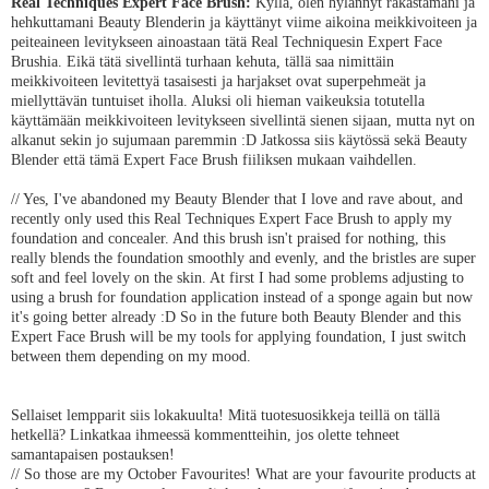
Real Techniques Expert Face Brush:
Kyllä, olen hylännyt rakastamani ja
hehkuttamani Beauty Blenderin ja käyttänyt viime aikoina meikkivoiteen ja
peiteaineen levitykseen ainoastaan tätä Real Techniquesin Expert Face
Brushia. Eikä tätä sivellintä turhaan kehuta, tällä saa nimittäin
meikkivoiteen levitettyä tasaisesti ja harjakset ovat superpehmeät ja
miellyttävän tuntuiset iholla. Aluksi oli hieman vaikeuksia totutella
käyttämään meikkivoiteen levitykseen sivellintä sienen sijaan, mutta nyt on
alkanut sekin jo sujumaan paremmin :D Jatkossa siis käytössä sekä Beauty
Blender että tämä Expert Face Brush fiiliksen mukaan vaihdellen.
// Yes, I've abandoned my Beauty Blender that I love and rave about, and
recently only used this Real Techniques Expert Face Brush to apply my
foundation and concealer. And this brush isn't praised for nothing, this
really blends the foundation smoothly and evenly, and the bristles are super
soft and feel lovely on the skin. At first I had some problems adjusting to
using a brush for foundation application instead of a sponge again but now
it's going better already :D So in the future both Beauty Blender and this
Expert Face Brush will be my tools for applying foundation, I just switch
between them depending on my mood.
Sellaiset lempparit siis lokakuulta! Mitä tuotesuosikkeja teillä on tällä
hetkellä? Linkatkaa ihmeessä kommentteihin, jos olette tehneet
samantapaisen postauksen!
// So those are my October Favourites! What are your favourite products at