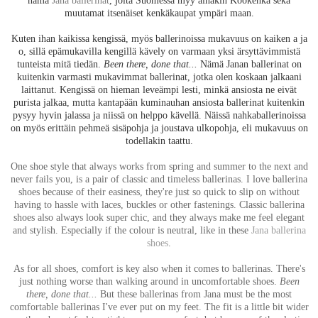
muutamat itsenäiset kenkäkaupat ympäri maan.
Kuten ihan kaikissa kengissä, myös ballerinoissa mukavuus on kaiken a ja
o, sillä epämukavilla kengillä kävely on varmaan yksi ärsyttävimmistä
tunteista mitä tiedän.
Been there, done that...
Nämä Janan ballerinat on
kuitenkin varmasti mukavimmat ballerinat, jotka olen koskaan jalkaani
laittanut. Kengissä on hieman leveämpi lesti, minkä ansiosta ne eivät
purista jalkaa, mutta kantapään kuminauhan ansiosta ballerinat kuitenkin
pysyy hyvin jalassa ja niissä on helppo kävellä. Näissä nahkaballerinoissa
on myös erittäin pehmeä sisäpohja ja joustava ulkopohja, eli mukavuus on
todellakin taattu.
One shoe style that always works from spring and summer to the next and
never fails you, is a pair of classic and timeless ballerinas. I love ballerina
shoes because of their easiness, they're just so quick to slip on without
having to hassle with laces, buckles or other fastenings. Classic ballerina
shoes also always look super chic, and they always make me feel elegant
and stylish. Especially if the colour is neutral, like in these
Jana ballerina
shoes
.
As for all shoes, comfort is key also when it comes to ballerinas. There's
just nothing worse than walking around in uncomfortable shoes.
Been
there, done that...
But these ballerinas from Jana must be the most
comfortable ballerinas I've ever put on my feet. The fit is a little bit wider