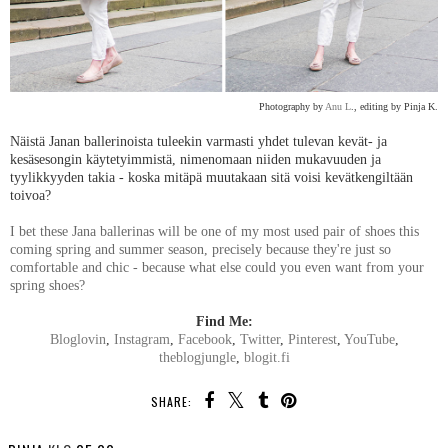
Photography by
Anu L
., editing by Pinja K.
Näistä Janan ballerinoista tuleekin varmasti yhdet tulevan kevät- ja
kesäsesongin käytetyimmistä, nimenomaan niiden mukavuuden ja
tyylikkyyden takia - koska mitäpä muutakaan sitä voisi kevätkengiltään
toivoa?
I bet these Jana ballerinas will be one of my most used pair of shoes this
coming spring and summer season, precisely because they're just so
comfortable and chic - because what else could you even want from your
spring shoes?
Find Me:
Bloglovin
,
Instagram
,
Facebook
,
Twitter
,
Pinterest
,
YouTube
,
theblogjungle
,
blogit.fi
SHARE: