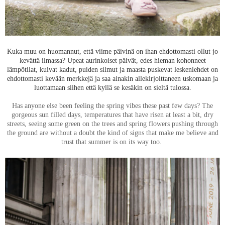
Kuka muu on huomannut, että viime päivinä on ihan ehdottomasti ollut jo
kevättä ilmassa? Upeat aurinkoiset päivät, edes hieman kohonneet
lämpötilat, kuivat kadut, puiden silmut ja maasta puskevat leskenlehdet on
ehdottomasti kevään merkkejä ja saa ainakin allekirjoittaneen uskomaan ja
luottamaan siihen että kyllä se kesäkin on sieltä tulossa.
Has anyone else been feeling the spring vibes these past few days? The
gorgeous sun filled days, temperatures that have risen at least a bit, dry
streets, seeing some green on the trees and spring flowers pushing through
the ground are without a doubt the kind of signs that make me believe and
trust that summer is on its way too.