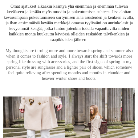
Omat ajatukset alkaakin kääntyä yhä enemmän ja enemmän tulevan
kevääseen ja kesään myös muodin ja pukeutumisen suhteen. Itse aloitan
keväisempään pukeutumiseen siirtymisen aina asusteiden ja kenkien avulla,
ja ihan ensimmäisiä kevään merkkejä omassa tyylissäni on aurinkolasit ja
kevyemmät kengät, jotka tuntuu jotenkin todella vapauttavilta niiden
kaikkien monta kuukautta käytössä olleiden raskaiden talvikenkien ja
saapikkaiden jälkeen.
My thoughts are turning more and more towards spring and summer also
when it comes to fashion and style. I always start the shift towards more
spring-like dressing with accessories, and the first signs of spring in my
personal style are sunglasses and a lighter pair of shoes, which somehow
feel quite relieving after spending months and months in chunkier and
heavier winter shoes and boots.