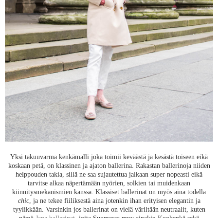
Yksi takuuvarma kenkämalli joka toimii keväästä ja kesästä toiseen eikä
koskaan petä, on klassinen ja ajaton ballerina. Rakastan ballerinoja niiden
helppouden takia, sillä ne saa sujautettua jalkaan super nopeasti eikä
tarvitse alkaa näpertämään nyörien, solkien tai muidenkaan
kiinnitysmekanismien kanssa. Klassiset ballerinat on myös aina todella
chic
, ja ne tekee fiiliksestä aina jotenkin ihan erityisen elegantin ja
tyylikkään. Varsinkin jos ballerinat on vielä väriltään neutraalit, kuten
nämä
Jana ballerinat
, joita Suomessa myy ainakin Kookenkä sekä