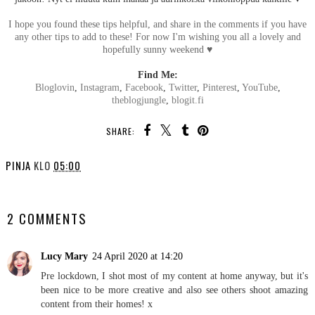
I hope you found these tips helpful, and share in the comments if you have
any other tips to add to these! For now I'm wishing you all a lovely and
hopefully sunny weekend ♥︎
Find Me:
Bloglovin
,
Instagram
,
Facebook
,
Twitter
,
Pinterest
,
YouTube
,
theblogjungle
,
blogit.fi
SHARE:
PINJA
KLO
05:00
SHARE
2 COMMENTS
Lucy Mary
24 April 2020 at 14:20
Pre lockdown, I shot most of my content at home anyway, but it's
been nice to be more creative and also see others shoot amazing
content from their homes! x