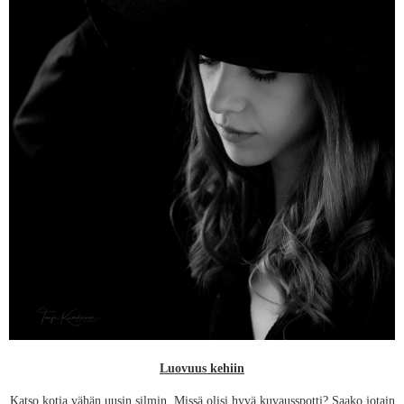
Luovuus kehiin
Katso kotia vähän uusin silmin. Missä olisi hyvä kuvausspotti? Saako jotain