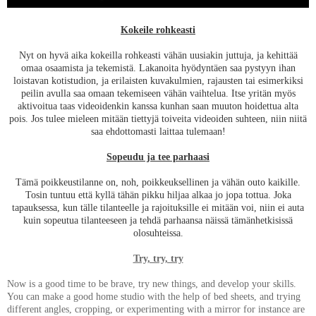
Kokeile rohkeasti
Nyt on hyvä aika kokeilla rohkeasti vähän uusiakin juttuja, ja kehittää
omaa osaamista ja tekemistä. Lakanoita hyödyntäen saa pystyyn ihan
loistavan kotistudion, ja erilaisten kuvakulmien, rajausten tai esimerkiksi
peilin avulla saa omaan tekemiseen vähän vaihtelua. Itse yritän myös
aktivoitua taas videoidenkin kanssa kunhan saan muuton hoidettua alta
pois. Jos tulee mieleen mitään tiettyjä toiveita videoiden suhteen, niin niitä
saa ehdottomasti laittaa tulemaan!
Sopeudu ja tee parhaasi
Tämä poikkeustilanne on, noh, poikkeuksellinen ja vähän outo kaikille.
Tosin tuntuu että kyllä tähän pikku hiljaa alkaa jo jopa tottua. Joka
tapauksessa, kun tälle tilanteelle ja rajoituksille ei mitään voi, niin ei auta
kuin sopeutua tilanteeseen ja tehdä parhaansa näissä tämänhetkisissä
olosuhteissa.
Try, try, try
Now is a good time to be brave, try new things, and develop your skills.
You can make a good home studio with the help of bed sheets, and trying
different angles, cropping, or experimenting with a mirror for instance are