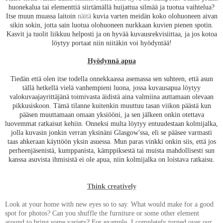
huonekalua tai elementtiä siirtämällä huijattua silmää ja tuotua vaihtelua?
Itse muun muassa laitoin
näitä
kuvia varten meidän koko olohuoneen aivan
sikin sokin, jotta sain luotua olohuoneen nurkkaan kuvien pienen spotin.
Kasvit ja tuolit liikkuu helposti ja on hyvää kuvausrekvisiittaa, ja jos kotoa
löytyy portaat niin niitäkin voi hyödyntää!
Hyödynnä apua
Tiedän että olen itse todella onnekkaassa asemassa sen suhteen, että asun
tällä hetkellä vielä vanhempieni luona, jossa kuvausapua löytyy
valokuvaajayrittäjänä toimivasta äidistä aina valmiina auttamaan olevaan
pikkusiskoon. Tämä tilanne kuitenkin muuttuu tasan viikon päästä kun
pääsen muuttamaan omaan yksiööni, ja sen jälkeen onkin otettava
luovemmat ratkaisut kehiin. Onneksi multa löytyy entuudestaan kolmijalka,
jolla kuvasin jonkin verran yksinäni Glasgow'ssa, eli se pääsee varmasti
taas ahkeraan käyttöön yksin asuessa. Mun paras vinkki onkin siis, että jos
perheenjäsenistä, kumppanista, kämppiksestä tai muista mahdollisesti sun
kanssa asuvista ihmisistä ei ole apua, niin kolmijalka on loistava ratkaisu.
Think creatively
Look at your home with new eyes so to say. What would make for a good
spot for photos? Can you shuffle the furniture or some other element
around to bring some variety? For example, I completely turned over our