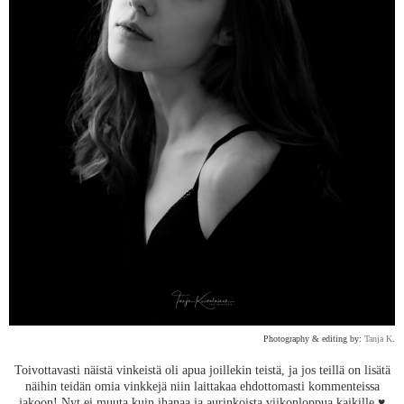
Photography & editing by:
Tanja K
.
Toivottavasti näistä vinkeistä oli apua joillekin teistä, ja jos teillä on lisätä
näihin teidän omia vinkkejä niin laittakaa ehdottomasti kommenteissa
jakoon! Nyt ei muuta kuin ihanaa ja aurinkoista viikonloppua kaikille ♥︎