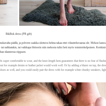
BikBok dress (PR gift)
ukavalta päällä, ja polveen saakka ulottuva helma takaa ettei vilautteluvaaraa ole. Mekon kanss
ku- tai nahkatakin, tai vaikkapa bleiserin niin mekosta tulisi heti myös toimistokelpoinen. Kenkinä
han tilanteesta riippuen.
eels super comfortable to wear, and the knee-length hem guarantees that there is no fear of flashi
, but for example denim or leather jacket would work well. Or by adding a blazer on top, the dre
 shoes as well, and you could easily pair the dress with for example white chunky sneakers, li