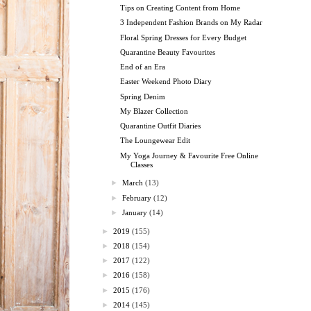
Tips on Creating Content from Home
3 Independent Fashion Brands on My Radar
Floral Spring Dresses for Every Budget
Quarantine Beauty Favourites
End of an Era
Easter Weekend Photo Diary
Spring Denim
My Blazer Collection
Quarantine Outfit Diaries
The Loungewear Edit
My Yoga Journey & Favourite Free Online
Classes
►
March
(13)
►
February
(12)
►
January
(14)
►
2019
(155)
►
2018
(154)
►
2017
(122)
►
2016
(158)
►
2015
(176)
►
2014
(145)