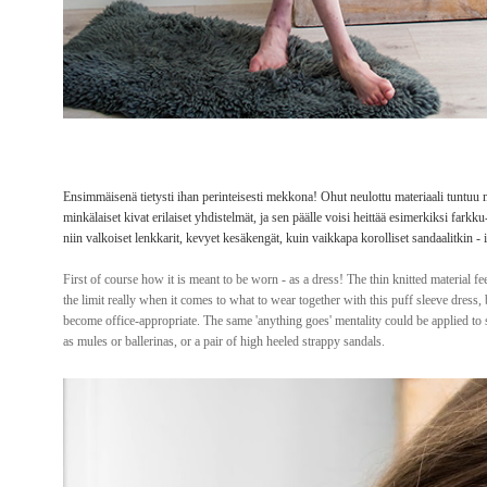
Ensimmäisenä tietysti ihan perinteisesti mekkona! Ohut neulottu materiaali tuntuu m
minkälaiset kivat erilaiset yhdistelmät, ja sen päälle voisi heittää esimerkiksi fark
niin valkoiset lenkkarit, kevyet kesäkengät, kuin vaikkapa korolliset sandaalitkin - i
First of course how it is meant to be worn - as a dress! The thin knitted material f
the limit really when it comes to what to wear together with this puff sleeve dress
become office-appropriate. The same 'anything goes' mentality could be applied to
as mules or ballerinas, or a pair of high heeled strappy sandals.