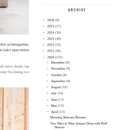
ARCHIVE
►
2026
(8)
►
2025
(27)
►
2024
(39)
►
2023
(48)
hin ja biletoppeihin,
►
2022
(55)
kin kaksi tapaa mekon
►
2021
(96)
▼
2020
(135)
►
December
(8)
ff sleeve details, but
►
November
(9)
 today I'm sharing two
►
October
(8)
►
September
(8)
►
August
(10)
►
July
(14)
►
June
(13)
►
May
(13)
▼
April
(13)
Morning Skincare Routine
Two Ways to Wear Jumper Dress with Puff
Sleeves