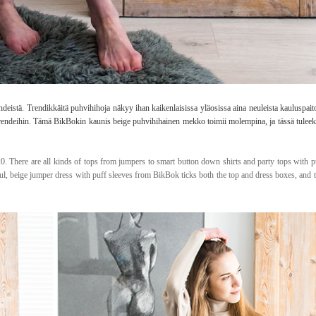
istä. Trendikkäitä puhvihihoja näkyy ihan kaikenlaisissa yläosissa aina neuleista kauluspaitoi
trendeihin. Tämä BikBokin kaunis beige puhvihihainen mekko toimii molempina, ja tässä tulee
20. There are all kinds of tops from jumpers to smart button down shirts and party tops with pu
utiful, beige jumper dress with puff sleeves from BikBok ticks both the top and dress boxes, and