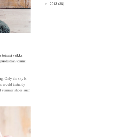
►
2013
(38)
a toimisi vaikka
 puolestaan toimisi
ng. Only the sky is
ss would instantly
ght summer shoes such