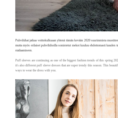
Puhvihihat jatkaa voittokulkuaan yhtenä tämän kevään 2020 suurimmista muotitrende
mutta myös erilaiset puhvihihoilla somistetut mekot kuuluu ehdottomasti kauden 
stailaamiseen.
Puff sleeves are continuing as one of the biggest fashion trends of this spring 20
it's also different puff sleeve dresses that are super trendy this season. This bea
ways to wear the dress with you.