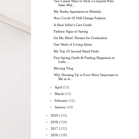
Two Casual Ways to Style a Leopard Print
Satin Mid...
My Studio Apartment in Helsinki
How Covid-19 Will Change Fashion
A Shoe Seller's Care Guide
Fashion Signs of Spring
On My Mind: Dresses for Graduation
One Week of Living Alone
My Top 10 Second Hand Finds
First Spring Outfit & Finding Happiness in
Little ...
Moving Vlog
Why Dressing Up is Even More Important to
Me in Is...
►
April
(13)
►
March
(13)
►
February
(12)
►
January
(14)
►
2019
(155)
►
2018
(154)
►
2017
(122)
►
2016
(158)