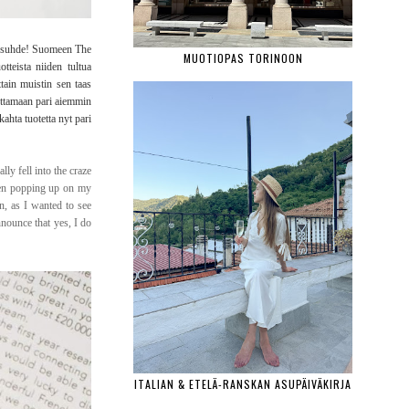
atusuhde! Suomeen The
MUOTIOPAS TORINOON
tteista niiden tultua
tain muistin sen taas
 ottamaan pari aiemmin
ahta tuotetta nyt pari
ly fell into the craze
been popping up on my
n, as I wanted to see
nounce that yes, I do
ITALIAN & ETELÄ-RANSKAN ASUPÄIVÄKIRJA