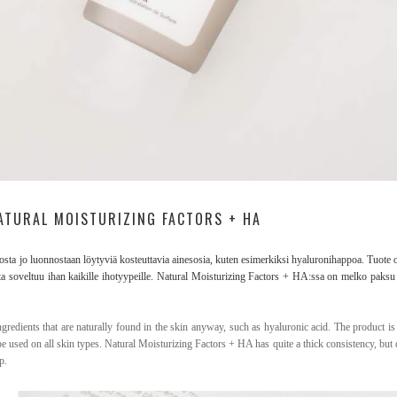
ATURAL MOISTURIZING FACTORS + HA
osta jo luonnostaan löytyviä kosteuttavia ainesosia, kuten esimerkiksi hyaluronihappoa. Tuote o
mutta soveltuu ihan kaikille ihotyypeille. Natural Moisturizing Factors + HA:ssa on melko paks
ngredients that are naturally found in the skin anyway, such as hyaluronic acid. The product is o
be used on all skin types. Natural Moisturizing Factors + HA has quite a thick consistency, but d
p.