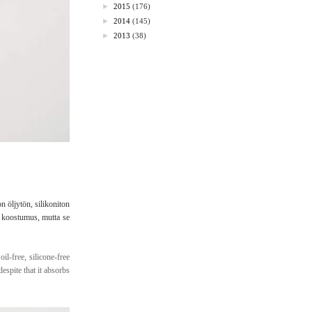
►
2015
(176)
►
2014
(145)
►
2013
(38)
n öljytön, silikoniton
u koostumus, mutta se
il-free, silicone-free
espite that it absorbs