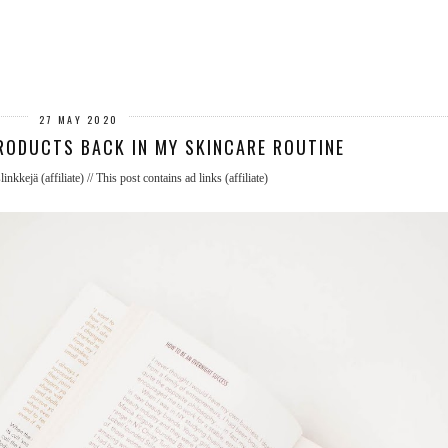
27 MAY 2020
RODUCTS BACK IN MY SKINCARE ROUTINE
nkkejä (affiliate) // This post contains ad links (affiliate)