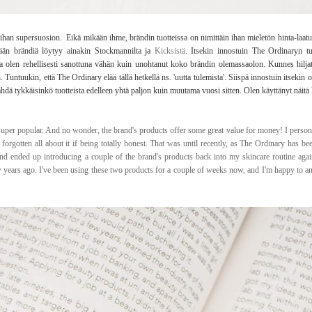
i ihan supersuosion. Eikä mikään ihme, brändin tuotteissa on nimittäin ihan mieletön hinta-la
ään brändiä löytyy ainakin Stockmannilta ja
Kicksistä
. Itsekin innostuin The Ordinaryn tuo
 olen rehellisesti sanottuna vähän kuin unohtanut koko brändin olemassaolon. Kunnes hiljat
untuukin, että The Ordinary elää tällä hetkellä ns. 'uutta tulemista'. Siispä innostuin itsekin
hdä tykkäisinkö tuotteista edelleen yhtä paljon kuin muutama vuosi sitten. Olen käyttänyt näitä k
uper popular. And no wonder, the brand's products offer some great value for money! I personal
forgotten all about it if being totally honest. That was until recently, as The Ordinary has 
 and ended up introducing a couple of the brand's products back into my skincare routine agai
 years ago. I've been using these two products for a couple of weeks now, and I'm happy to an