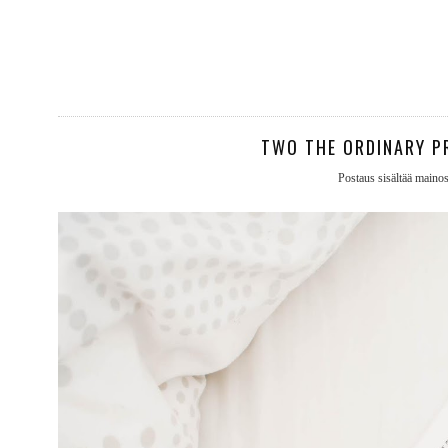
TWO THE ORDINARY P
Postaus sisältää mainosli