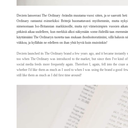
Deciem lanseerasi The Ordinary -brändin muutama vuosi sitten, ja se saavutti het
Ordinary rantautui esimerkiksi Brittejä huomattavasti myöhemmin, mutta nyky
nimenomaan Iso-Britannian markkinoille, mutta nyt viimeisimpien vuosien aikana
pitkästä aikaa uudelleen, kun merkkiä alkoi näkymään some-fiideillä taas enemmän. T
käyttämääni The Ordinaryn tuotetta taas mukaan ihonhoitorutiiniini, sillä halusin nä
viikkoa, ja kyllähän ne edelleen on ihan yhtä hyviä kuin muistinkin!
Deciem launched its The Ordinary brand a few years ago, and it became instantly s
too when The Ordinary was introduced to the market, but since then I've kind of 
social media feeds more frequently again. Therefore I, again, fell into the craze
whether I'd like them as much as I used to when I was using the brand a good few
still like them as much as I did first time around!