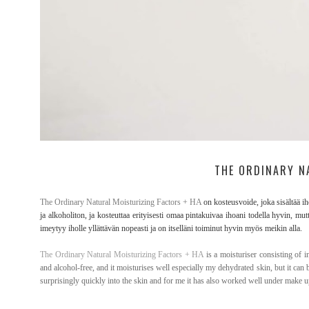
THE ORDINARY N
The Ordinary Natural Moisturizing Factors + HA
on kosteusvoide, joka sisältää ih
ja alkoholiton, ja kosteuttaa erityisesti omaa pintakuivaa ihoani todella hyvin, 
imeytyy iholle yllättävän nopeasti ja on itselläni toiminut hyvin myös meikin alla.
The Ordinary Natural Moisturizing Factors + HA
is a moisturiser consisting of i
and alcohol-free, and it moisturises well especially my dehydrated skin, but it can 
surprisingly quickly into the skin and for me it has also worked well under make u