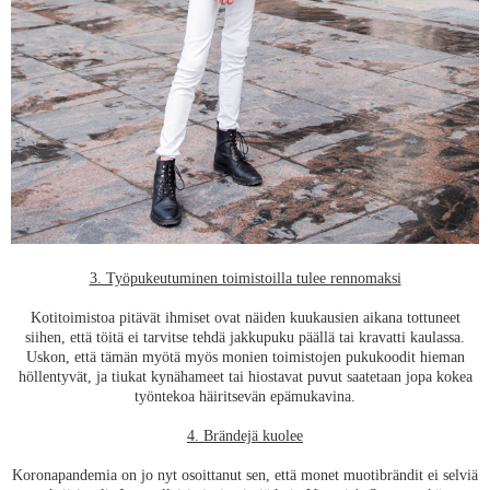
3. Työpukeutuminen toimistoilla tulee rennomaksi
Kotitoimistoa pitävät ihmiset ovat näiden kuukausien aikana tottuneet
siihen, että töitä ei tarvitse tehdä jakkupuku päällä tai kravatti kaulassa.
Uskon, että tämän myötä myös monien toimistojen pukukoodit hieman
höllentyvät, ja tiukat kynähameet tai hiostavat puvut saatetaan jopa kokea
työntekoa häiritsevän epämukavina.
4. Brändejä kuolee
Koronapandemia on jo nyt osoittanut sen, että monet muotibrändit ei selviä