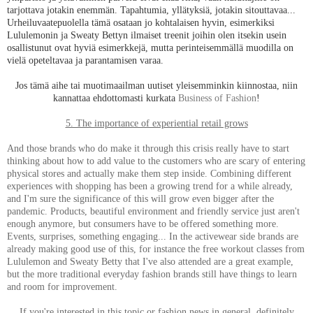
tarjottava jotakin enemmän. Tapahtumia, yllätyksiä, jotakin sitouttavaa...
Urheiluvaatepuolella tämä osataan jo kohtalaisen hyvin, esimerkiksi
Lululemonin ja Sweaty Bettyn ilmaiset treenit joihin olen itsekin usein
osallistunut ovat hyviä esimerkkejä, mutta perinteisemmällä muodilla on
vielä opeteltavaa ja parantamisen varaa.
Jos tämä aihe tai muotimaailman uutiset yleisemminkin kiinnostaa, niin
kannattaa ehdottomasti kurkata
Business of Fashion
!
5. The importance of experiential retail grows
And those brands who do make it through this crisis really have to start
thinking about how to add value to the customers who are scary of entering
physical stores and actually make them step inside. Combining different
experiences with shopping has been a growing trend for a while already,
and I'm sure the significance of this will grow even bigger after the
pandemic. Products, beautiful environment and friendly service just aren't
enough anymore, but consumers have to be offered something more.
Events, surprises, something engaging... In the activewear side brands are
already making good use of this, for instance the free workout classes from
Lululemon and Sweaty Betty that I've also attended are a great example,
but the more traditional everyday fashion brands still have things to learn
and room for improvement.
If you're interested in this topic or fashion news in general, definitely