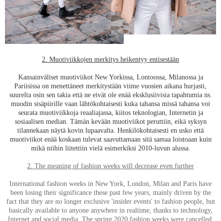
2. Muotiviikkojen merkitys heikentyy entisestään
Kansainväliset muotiviikot New Yorkissa, Lontoossa, Milanossa ja
Pariisissa on menettäneet merkitystään viime vuosien aikana hurjasti,
suurelta osin sen takia että ne eivät ole enää eksklusiivisia tapahtumia ns.
muodin sisäpiirille vaan lähtökohtaisesti kuka tahansa missä tahansa voi
seurata muotiviikkoja reaaliajassa, kiitos teknologian, Internetin ja
sosiaalisen median. Tämän kevään muotiviikot peruttiin, eikä syksyn
tilannekaan näytä kovin lupaavalta. Henkilökohtaisesti en usko että
muotiviikot enää koskaan tulevat saavuttamaan sitä samaa loistoaan kuin
mikä niihin liitettiin vielä esimerkiksi 2010-luvun alussa.
2. The meaning of fashion weeks will decrease even further
International fashion weeks in New York, London, Milan and Paris have
been losing their significance these past few years, mainly driven by the
fact that they are no longer exclusive 'insider events' to fashion people, but
basically available to anyone anywhere in realtime, thanks to technology,
Internet and social media. The spring 2020 fashion weeks were cancelled,