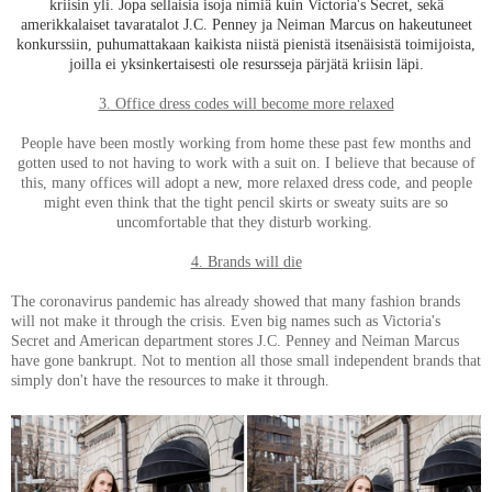
kriisin yli. Jopa sellaisia isoja nimiä kuin Victoria's Secret, sekä
amerikkalaiset tavaratalot J.C. Penney ja Neiman Marcus on hakeutuneet
konkurssiin, puhumattakaan kaikista niistä pienistä itsenäisistä toimijoista,
joilla ei yksinkertaisesti ole resursseja pärjätä kriisin läpi.
3. Office dress codes will become more relaxed
People have been mostly working from home these past few months and
gotten used to not having to work with a suit on. I believe that because of
this, many offices will adopt a new, more relaxed dress code, and people
might even think that the tight pencil skirts or sweaty suits are so
uncomfortable that they disturb working.
4. Brands will die
The coronavirus pandemic has already showed that many fashion brands
will not make it through the crisis. Even big names such as Victoria's
Secret and American department stores J.C. Penney and Neiman Marcus
have gone bankrupt. Not to mention all those small independent brands that
simply don't have the resources to make it through.