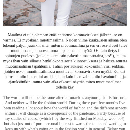
Maailma ei tule olemaan enää entisensä koronaviruksen jälkeen, se on
varmaa. Ei myöskään muotimaailma. Näiden viime kuukausien aikana olen
lukenut paljon juurikin siitä, miten muotimaailma ja sen eri osa-alueet tulee
muuttumaan ja muovautumaan pandemian myötä. Osittain tietysti
opintojen puolesta (jotka muuten sain pakettiin maanantaina, jes!!), mutta
myös ihan vain silkasta henkilökohtaisesta kiinnostuksesta ja halusta seurata
muotimaailman tapahtumia. Tähän postaukseen kokosinkin viisi seikkaa,
joiden uskon muotimaailmassa muuttuvan koronaviruksen myötä. Kohdat
perustuu niin lukemiini artikkeleihin kuin ihan vain omiin havaintoihin ja
ajatuksiinikin, mutta vain aika oikeasti näyttää miten muotimaailman
todella käy.
The world will not be the same after coronavirus anymore, that is for sure.
And neither will be the fashion world. During these past few months I've
been reading a lot about how the world of fashion and the different aspects
within it will change as a consequence of the pandemic. Partly because of
my studies of course (which I by the way finished on Monday, woohoo!),
but also just out of pure personal interest towards the topic and wanting to
keep up with what's going on in the fashion world in general. Below you