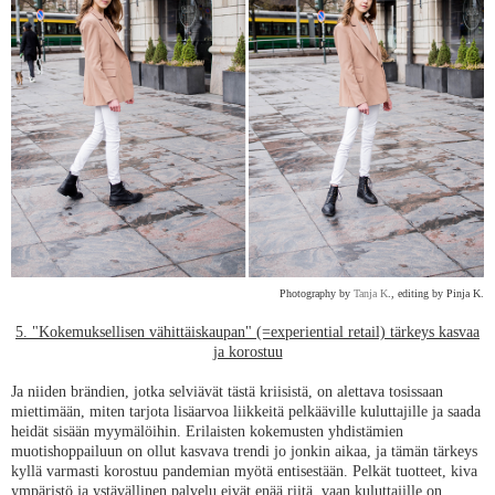
Photography by
Tanja K
., editing by Pinja K.
5. "Kokemuksellisen vähittäiskaupan" (=experiential retail) tärkeys kasvaa
ja korostuu
Ja niiden brändien, jotka selviävät tästä kriisistä, on alettava tosissaan
miettimään, miten tarjota lisäarvoa liikkeitä pelkääville kuluttajille ja saada
heidät sisään myymälöihin. Erilaisten kokemusten yhdistämien
muotishoppailuun on ollut kasvava trendi jo jonkin aikaa, ja tämän tärkeys
kyllä varmasti korostuu pandemian myötä entisestään. Pelkät tuotteet, kiva
ympäristö ja ystävällinen palvelu eivät enää riitä, vaan kuluttajille on