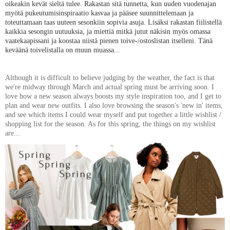
oikeakin kevät sieltä tulee. Rakastan sitä tunnetta, kun uuden vuodenajan
myötä pukeutumisinspiraatio kasvaa ja pääsee suunnittelemaan ja
toteuttamaan taas uuteen sesonkiin sopivia asuja. Lisäksi rakastan fiilistellä
kaikkia sesongin uutuuksia, ja miettiä mitkä jutut näkisin myös omassa
vaatekaapissani ja koostaa niistä pienen toive-/ostoslistan itselleni. Tänä
keväänä toivelistalla on muun muassa...
Although it is difficult to believe judging by the weather, the fact is that
we're midway through March and actual spring must be arriving soon. I
love how a new season always boosts my style inspiration too, and I get to
plan and wear new outfits. I also love browsing the season's 'new in' items,
and see which items I could wear myself and put together a little wishlist /
shopping list for the season. As for this spring, the things on my wishlist
are...