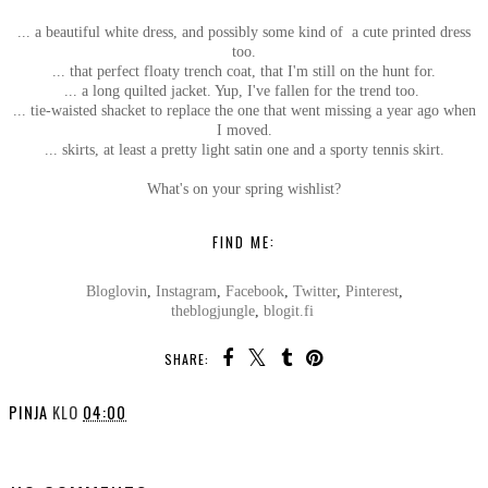
... a beautiful white dress, and possibly some kind of a cute printed dress
too.
... that perfect floaty trench coat, that I'm still on the hunt for.
... a long quilted jacket. Yup, I've fallen for the trend too.
... tie-waisted shacket to replace the one that went missing a year ago when
I moved.
... skirts, at least a pretty light satin one and a sporty tennis skirt.
What's on your spring wishlist?
FIND ME:
Bloglovin
,
Instagram
,
Facebook
,
Twitter
,
Pinterest
,
theblogjungle
,
blogit.fi
SHARE:
PINJA
KLO
04:00
SHARE