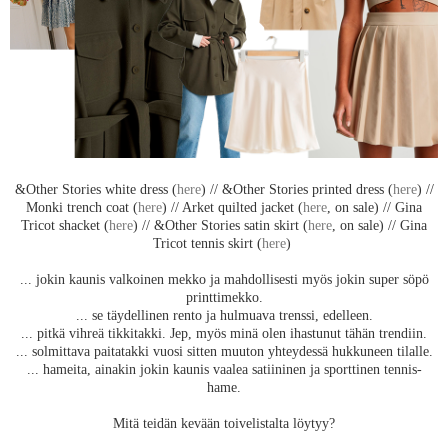
&Other Stories white dress (
here
) // &Other Stories printed dress (
here
) //
Monki trench coat (
here
) // Arket quilted jacket (
here
, on sale) // Gina
Tricot shacket (
here
) // &Other Stories satin skirt (
here
, on sale) // Gina
Tricot tennis skirt (
here
)
... jokin kaunis valkoinen mekko ja mahdollisesti myös jokin super söpö
printtimekko.
... se täydellinen rento ja hulmuava trenssi, edelleen.
... pitkä vihreä tikkitakki. Jep, myös minä olen ihastunut tähän trendiin.
... solmittava paitatakki vuosi sitten muuton yhteydessä hukkuneen tilalle.
... hameita, ainakin jokin kaunis vaalea satiininen ja sporttinen tennis-
hame.
Mitä teidän kevään toivelistalta löytyy?