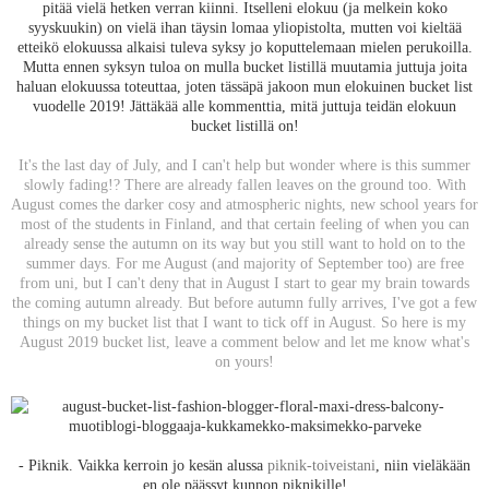
pitää vielä hetken verran kiinni. Itselleni elokuu (ja melkein koko
syyskuukin) on vielä ihan täysin lomaa yliopistolta, mutten voi kieltää
etteikö elokuussa alkaisi tuleva syksy jo koputtelemaan mielen perukoilla.
Mutta ennen syksyn tuloa on mulla bucket listillä muutamia juttuja joita
haluan elokuussa toteuttaa, joten tässäpä jakoon mun elokuinen bucket list
vuodelle 2019! Jättäkää alle kommenttia, mitä juttuja teidän elokuun
bucket listillä on!
It's the last day of July, and I can't help but wonder where is this summer
slowly fading!? There are already fallen leaves on the ground too. With
August comes the darker cosy and atmospheric nights, new school years for
most of the students in Finland, and that certain feeling of when you can
already sense the autumn on its way but you still want to hold on to the
summer days. For me August (and majority of September too) are free
from uni, but I can't deny that in August I start to gear my brain towards
the coming autumn already. But before autumn fully arrives, I've got a few
things on my bucket list that I want to tick off in August. So here is my
August 2019 bucket list, leave a comment below and let me know what's
on yours!
- Piknik. Vaikka kerroin jo kesän alussa
piknik-toiveistani
, niin vieläkään
en ole päässyt kunnon piknikille!