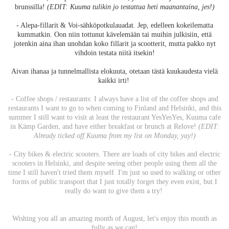
brunssilla!
(EDIT: Kuuma tulikin jo testattua heti maanantaina, jes!)
- Alepa-fillarit & Voi-sähköpotkulauadat. Jep, edelleen kokeilematta
kummatkin. Oon niin tottunut kävelemään tai muihin julkisiin, että
jotenkin aina ihan unohdan koko fillarit ja scootterit, mutta pakko nyt
vihdoin testata niitä itsekin!
Aivan ihanaa ja tunnelmallista elokuuta, otetaan tästä kuukaudesta vielä
kaikki irti!
- Coffee shops / restaurants: I always have a list of the coffee shops and
restaurants I want to go to when coming to Finland and Helsinki, and this
summer I still want to visit at least the restaurant YesYesYes, Kuuma cafe
in Kämp Garden, and have either breakfast or brunch at Relove!
(EDIT:
Already ticked off Kuuma from my list on Monday, yay!)
- City bikes & electric scooters. There are loads of city bikes and electric
scooters in Helsinki, and despite seeing other people using them all the
time I still haven't tried them myself. I'm just so used to walking or other
forms of public transport that I just totally forget they even exist, but I
really do want to give them a try!
Wishing you all an amazing month of August, let's enjoy this month as
fully as we can!