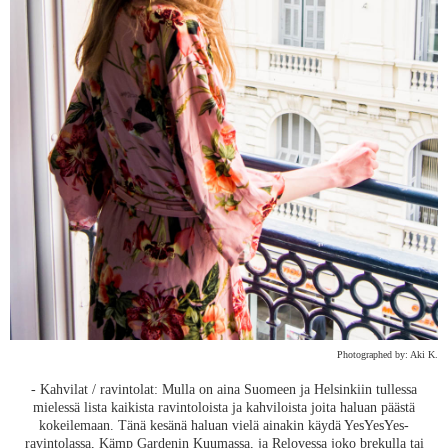
Photographed by: Aki K.
- Kahvilat / ravintolat: Mulla on aina Suomeen ja Helsinkiin tullessa
mielessä lista kaikista ravintoloista ja kahviloista joita haluan päästä
kokeilemaan. Tänä kesänä haluan vielä ainakin käydä YesYesYes-
ravintolassa, Kämp Gardenin Kuumassa, ja Relovessa joko brekulla tai