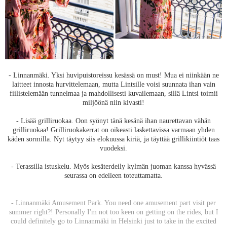
- Linnanmäki. Yksi huvipuistoreissu kesässä on must! Mua ei niinkään ne
laitteet innosta hurvittelemaan, mutta Lintsille voisi suunnata ihan vain
fiilistelemään tunnelmaa ja mahdollisesti kuvailemaan, sillä Lintsi toimii
miljöönä niin kivasti!
- Lisää grilliruokaa. Oon syönyt tänä kesänä ihan naurettavan vähän
grilliruokaa! Grilliruokakerrat on oikeasti laskettavissa varmaan yhden
käden sormilla. Nyt täytyy siis elokuussa kiriä, ja täyttää grillikiintiöt taas
vuodeksi.
- Terassilla istuskelu. Myös kesäterdeily kylmän juoman kanssa hyvässä
seurassa on edelleen toteuttamatta.
- Linnanmäki Amusement Park. You need one amusement part visit per
summer right?! Personally I'm not too keen on getting on the rides, but I
could definitely go to Linnanmäki in Helsinki just to take in the excited