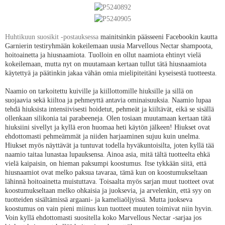
Huhtikuun suosikit -postauksessa
mainitsinkin päässeeni Facebookin kautta
Garnierin testiryhmään kokeilemaan uusia Marvellous Nectar shampoota,
hoitoainetta ja hiusnaamiota. Tuolloin en ollut naamiota ehtinyt vielä
kokeilemaan, mutta nyt on muutamaan kertaan tullut tätä hiusnaamiota
käytettyä ja päätinkin jakaa vähän omia mielipiteitäni kyseisestä tuotteesta.
Naamio on tarkoitettu kuiville ja kiillottomille hiuksille ja sillä on
suojaavia sekä kiiltoa ja pehmeyttä antavia ominaisuuksia. Naamio lupaa
tehdä hiuksista intensiivisesti hoidetut, pehmeät ja kiiltävät, eikä se sisällä
ollenkaan silikonia tai parabeeneja. Olen tosiaan muutamaan kertaan tätä
hiuksiini sivellyt ja kyllä eron huomaa heti käytön jälkeen! Hiukset ovat
ehdottomasti pehmeämmät ja niiden harjaaminen sujuu kuin unelma.
Hiukset myös näyttävät ja tuntuvat todella hyväkuntoisilta, joten kyllä tää
naamio taitaa lunastaa lupauksensa. Ainoa asia, mitä tältä tuotteelta ehkä
vielä kaipaisin, on hieman paksumpi koostumus. Itse tykkään siitä, että
hiusnaamiot ovat melko paksua tavaraa, tämä kun on koostumukseltaan
lähinnä hoitoainetta muistuttava. Toisaalta myös sarjan muut tuotteet ovat
koostumukseltaan melko ohkaisia ja juoksevia, ja arvelenkin, että syy on
tuotteiden sisältämissä argaani- ja kameliaöljyissä. Mutta juokseva
koostumus on vain pieni miinus kun tuotteet muuten toimivat niin hyvin.
Voin kyllä ehdottomasti suositella koko Marvellous Nectar -sarjaa jos