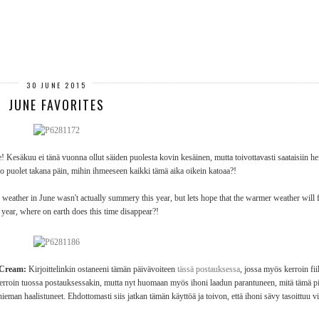
30 JUNE 2015
JUNE FAVORITES
! Kesäkuu ei tänä vuonna ollut säiden puolesta kovin kesäinen, mutta toivottavasti saataisiin he
o puolet takana päin, mihin ihmeeseen kaikki tämä aika oikein katoaa?!
weather in June wasn't actually summery this year, but lets hope that the warmer weather will fi
e year, where on earth does this time disappear?!
y Cream:
Kirjoittelinkin ostaneeni tämän päivävoiteen
tässä postauksessa
, jossa myös kerroin fii
 kerroin tuossa postauksessakin, mutta nyt huomaan myös ihoni laadun parantuneen, mitä tämä p
eman haalistuneet. Ehdottomasti siis jatkan tämän käyttöä ja toivon, että ihoni sävy tasoittuu vi