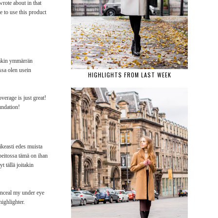
wrote about in that
e to use this product
lakin ymmärrän
ssa olen usein
HIGHLIGHTS FROM LAST WEEK
verage is just great!
oundation!
ikeasti edes muista
peitossa tämä on ihan
t tällä joitakin
 conceal my under eye
ighlighter.