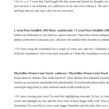
// In
this post
I wrote that I had bought this day cream and shared my thoughts on it af
post but now I can definitely see a difference in my skin even without it. The skin 
and hope that my skin tone will even out even more.
L'oréal Paris Infallible 24H-Matte -meikkivoide // L'oréal Paris Infallible 
kaiken sen hehkutuksen, jota tämä on saanut osakseen! Tämä tekee ihosta mattapint
jättänyt peitevoiteen kokonaan pois, sillä koen että meikkivoide yksinään on peitt
// I've been using this foundation for a couple of weeks now and now I definitely und
With this foundation I don't even need concealer as I think this foundation covers 
Maybelline Dream Lumi Touch -valokynä // Maybelline Dream Lumi Touch 
koska tämä on viimeksi ollut mulla käytössä! Viime aikoina olen kuitenkin käyttä
loistava ja saa katseen näyttämään heti pirteämmältä. Korostustarkoituksessakin tämä 
suurempia näppylöitä ja sekin onnistuu tämän avulla todella hyvin.
// It's been a looong time since I've used this highlighting concealer. In fact, it's 
circles and highlight my face and this does both of those things really well. Your 
Sometimes I've used this to cover some bigger blemishes and this does that very w