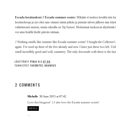
Escada kesätuoksut // Escada summer scents:
Mikään ei tuoksu kesältä niin ku
kesätuoksuja ja nyt olen taas ottanut nämä pitkän ja pimeän talven jälkeen taas kä
valitettavasti muista, mutta oikealla on Taj Sunset. Molemmat tuoksuvat älyttömän h
voi aina lisäillä iholle päivän mittaan.
// Nothing smells like summer like Escada summer scents! I bought the Collector's E
again. I've used up three of the five already and now I have just these two left. Unf
smell incredibly good and well, summery. The only downside with these is the fact 
LÄHETTÄNYT
PINJA
KLO
07:00
TUNNISTEET:
FAVORITES
,
KAUNEUS
2 COMMENTS
Michelle
30 June 2015 at 07:42
Love this blogpost! :) I also love the Escada summer scents!
REPLY