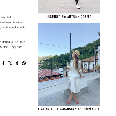
INSPIRED BY: AUTUMN COFFEE
lloa näitä
npuoleisen nimeä en
, mutta onneksi näitä
 started to use these
j Sunset. They both
ITALIAN & ETELÄ-RANSKAN ASUPÄIVÄKIRJA