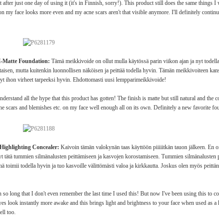
ter just one day of using it (it's in Finnish, sorry!). This product still does the same things I 
on my face looks more even and my acne scars aren't that visible anymore. I'll definitely continu
24H-Matte Foundation:
Tämä meikkivoide on ollut mulla käytössä parin viikon ajan ja nyt todel
aisen, mutta kuitenkin luonnollisen näköisen ja peittää todella hyvin. Tämän meikkivoiteen kan
änyt ihon virheet tarpeeksi hyvin. Ehdottomasti uusi lempparimeikkivoide!
erstand all the hype that this product has gotten! The finish is matte but still natural and the co
the scars and blemishes etc. on my face well enough all on its own. Definitely a new favorite f
Highlighting Concealer:
Kaivoin tämän valokynän taas käyttöön piiiiitkän tauon jälkeen. En o
nyt tätä tummien silmänalusten peittämiseen ja kasvojen korostamiseen. Tummien silmänalusten 
toimii todella hyvin ja tuo kasvoille välittömästi valoa ja kirkkautta. Joskus olen myös peittäny
been so long that I don't even remember the last time I used this! But now I've been using this to
eyes look instantly more awake and this brings light and brightness to your face when used as a h
ell too.