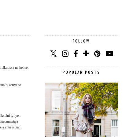
FOLLOW
inäkuussa ne helteet
POPULAR POSTS
nally arrive to
liksiäni lyhyen
ikakaunistaja
elä entisestään.