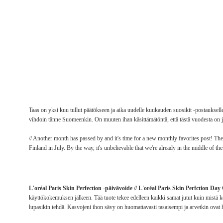
Taas on yksi kuu tullut päätökseen ja aika uudelle kuukauden suosikit -postaukselle
vihdoin tänne Suomeenkin. On muuten ihan käsittämätöntä, että tästä vuodesta on j
// Another month has passed by and it's time for a new monthly favorites post! The 
Finland in July. By the way, it's unbelievable that we're already in the middle of th
L'oréal Paris Skin Perfection -päivävoide // L'oréal Paris Skin Perfction Da
käyttökokemuksen jälkeen. Tää tuote tekee edelleen kaikki samat jutut kuin mistä
lupasikin tehdä. Kasvojeni ihon sävy on huomattavasti tasaisempi ja arvetkin ovat hi