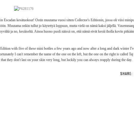
in Escadan kesätuoksut! Ostin muutama vuosi sitten Collector's Editionin, jossa oli viisi minipu
yttöön. Muutama onkin tullut jo käytettyä loppuun, mutta vielä on nämä kaksi jäljellä. Vasemma
yvältä ja no, kesäiseltä. Ainoa huono puoli näissä on, että nämä eivät kestä iholla kovin pitkään
dition with five of these mini bottles a few years ago and now after a long and dark winter I've
ortunately I can't remember the name of the one on the left, but the one on the right is called Ta
that they don't last on your skin very long, but luckily you can always reapply during the day.
SHARE: