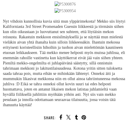
Nyt vihdoin kunnollisia kuvia siitä mun ylppärimekosta! Mekko siis löytyi
Kaliforniasta 3rd Street Promenaden Guessin liikkeestä ja törmäsin siihen
kun olin oikeastaan jo luovuttanut sen suhteen, että löytäisin mekon
reissusta. Rakastuin mekkoon ensisilmäyksellä ja se näyttää mun mielestä
vieläkin aivan yhtä ihanalta kuin silloin liikkeessäkin. Ihastuin mekossa
erityisesti koristeellisiin hihoihin ja tuohon aivan mielettömän kauniiseen
etuosan leikkaukseen. Tää mekko menee helposti myös muissa juhlissa, eli
enemmän rahoille vastinetta kun käyttökerrat eivät jää vain siihen yhteen.
Pieniltä mekko-ongelmilta ei juhlapäivänä säästytty, sillä onnistuin
tahrimaan mekkoni jo lakitustilaisuudessa. Kotona yritin sitten tuloksetta
saada tahraa pois, mutta eihän se mihinkään lähtenyt. Onneksi äiti ja
mummukin likasivat mekkonsa niin en ollut ainoa tahriintuneessa mekossa
juhliva :D Eikä se tahra onneksi ollut kovin suuri tai edes helposti
huomattava, joten en antanut likaisen mekon latistaa juhlamieltä vaan
hyvällä fiiliksellä juhlittiin myöhään yöhön asti. Nyt siis vain mekko
pesulaan ja innolla odottamaan seuraavaa tilaisuutta, jossa voisin tätä
ihanuutta käyttää!
SHARE: